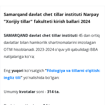
Samarqand davlat chet tillar instituti Narpay
"Xorijiy tillar" fakulteti kirish ballari 2024
SAMARQAND davlat chet tillar instituti
45 dan ortiq
davlatlar bilan hamkorlik shartnomalarini imzolagan
OTM hisoblanadi. 2023-2024 o'quv yili qabulidagi BBA
natijalariga ko'ra;
Eng
yuqori
ko'rsatgich
"
Filologiya va tillarni o‘qitish:
ingliz tili
"
yo'nalishida bo'lgan:
Umumiy
kvotalar
soni -
314 ta.