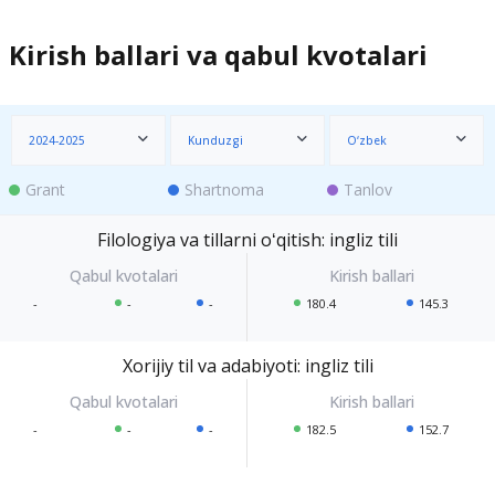
Kirish ballari va qabul kvotalari
2024-2025
Kunduzgi
O‘zbek
Grant
Shartnoma
Tanlov
Filologiya va tillarni oʻqitish: ingliz tili
-
-
-
180.4
145.3
Xorijiy til va adabiyoti: ingliz tili
-
-
-
182.5
152.7