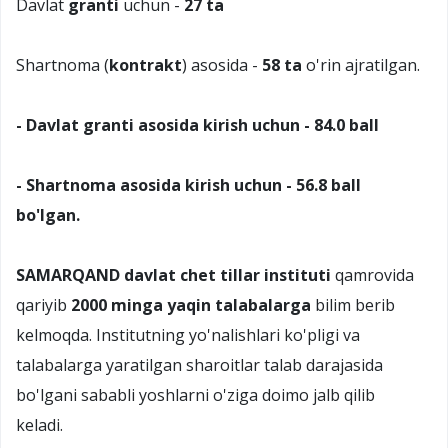
Davlat
granti
uchun -
27 ta
Shartnoma (
kontrakt
) asosida -
58 ta
o'rin ajratilgan.
- Davlat granti asosida kirish uchun - 84.0 ball
- Shartnoma asosida kirish uchun - 56.8 ball
bo'lgan.
SAMARQAND davlat chet tillar instituti
qamrovida
qariyib
2000 minga yaqin talabalarga
bilim berib
kelmoqda. Institutning yo'nalishlari ko'pligi va
talabalarga yaratilgan sharoitlar talab darajasida
bo'lgani sababli yoshlarni o'ziga doimo jalb qilib
keladi.