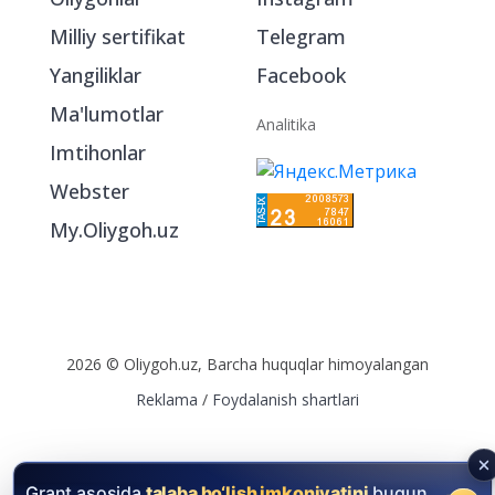
Bo‘limlar
Ijtimoiy tarmoqlarda
Oliygohlar
Instagram
Milliy sertifikat
Telegram
Yangiliklar
Facebook
Ma'lumotlar
Analitika
Imtihonlar
Webster
My.Oliygoh.uz
2026 © Oliygoh.uz, Barcha huquqlar himoyalangan
Grant asosida
talaba bo‘lish imkoniyatini
bugun