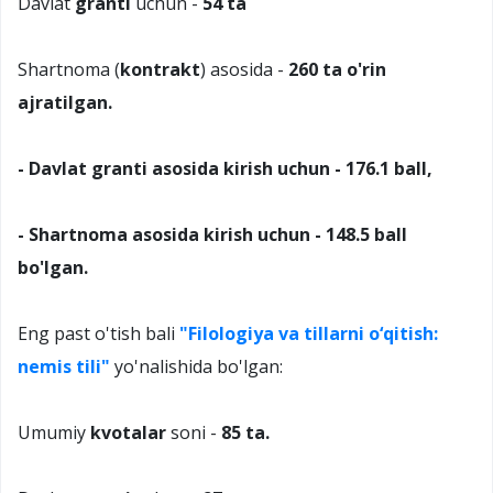
Davlat
granti
uchun -
54 ta
Shartnoma (
kontrakt
) asosida -
260 ta o'rin
ajratilgan.
- Davlat granti asosida kirish uchun - 176.1 ball,
- Shartnoma asosida kirish uchun - 148.5 ball
bo'lgan.
Eng past o'tish bali
"Filologiya va tillarni o‘qitish:
nemis tili"
yo'nalishida bo'lgan:
Umumiy
kvotalar
soni -
85 ta.