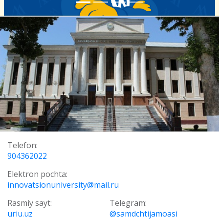
Telefon:
904362022
Elektron pochta:
innovatsionuniversity@mail.ru
Rasmiy sayt:
Telegram:
uriu.uz
@samdchtijamoasi