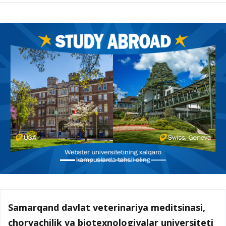
Samarqand davlat veterinariya meditsinasi,
chorvachilik va biotexnologiyalar universiteti