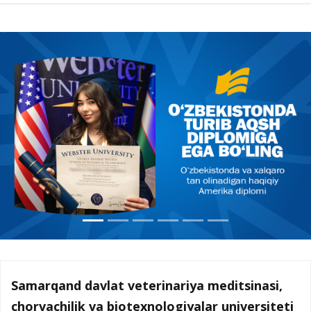
Samarqand davlat veterinariya meditsinasi,
chorvachilik va biotexnologiyalar universiteti