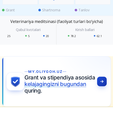
Grant
Shartnoma
Tanlov
Veterinariya meditsinasi (faoliyat turlari bo‘yicha)
25
5
20
78.2
62.1
MY.OLIYGOH.UZ
Grant va stipendiya asosida
kelajagingizni bugundan
quring.