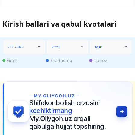
Kirish ballari va qabul kvotalari
2021-2022
Sirtqi
Tojik
Grant
Shartnoma
Tanlov
MY.OLIYGOH.UZ
Shifokor bo‘lish orzusini
kechiktirmang
—
My.Oliygoh.uz orqali
qabulga hujjat topshiring.