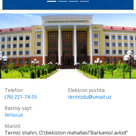
Telefon:
Elektron pochta:
(76) 221-74-55
termizdu@umail.uz
Rasmiy sayt:
tersu.uz
Manzil:
Termiz shahri, O‘zbekiston mahallasi“Barkamol avlod”