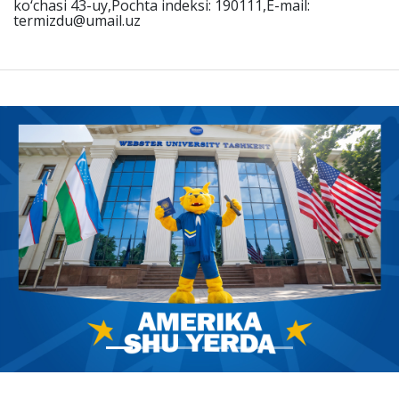
ko‘chasi 43-uy,Pochta indeksi: 190111,E-mail:
termizdu@umail.uz