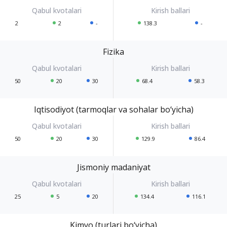
2
2
-
138.3
-
Fizika
50
20
30
68.4
58.3
Iqtisodiyot (tarmoqlar va sohalar bo‘yicha)
50
20
30
129.9
86.4
Jismoniy madaniyat
25
5
20
134.4
116.1
Kimyo (turlari bo‘yicha)