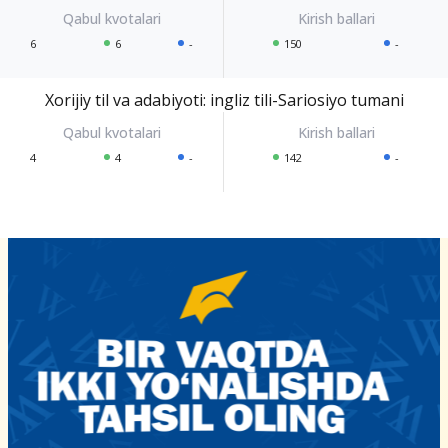
6
6
-
150
-
Xorijiy til va adabiyoti: ingliz tili-Sariosiyo tumani
4
4
-
142
-