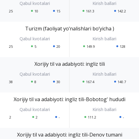
25
10
15
161.3
142.2
Turizm (faoliyat yo‘nalishlari bo‘yicha )
25
5
20
149.9
128
Xorijiy til va adabiyoti: ingliz tili
38
8
30
167.4
140.7
Xorijiy til va adabiyoti: ingliz tili-Bobotog' hududi
2
2
-
111.2
-
Xorijiy til va adabiyoti: ingliz tili-Denov tumani