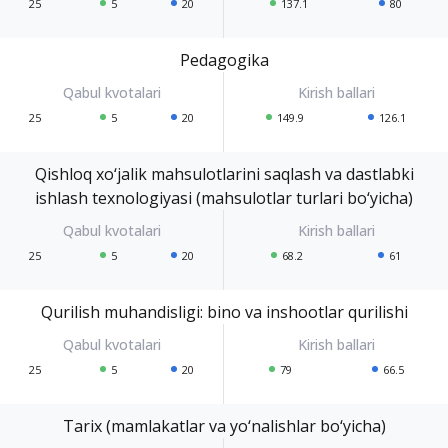
25
5
20
137.1
80
Pedagogika
25
5
20
149.9
126.1
Qishloq xo‘jalik mahsulotlarini saqlash va dastlabki
ishlash texnologiyasi (mahsulotlar turlari bo‘yicha)
25
5
20
68.2
61
Qurilish muhandisligi: bino va inshootlar qurilishi
25
5
20
79
66.5
Tarix (mamlakatlar va yo‘nalishlar bo‘yicha)