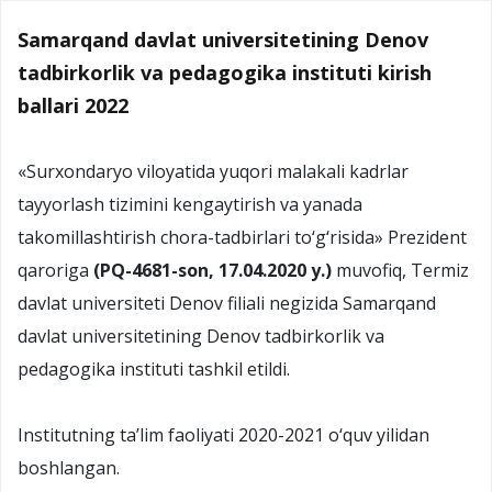
Samarqand davlat universitetining Denov
tadbirkorlik va pedagogika instituti kirish
ballari 2022
«Surxondaryo viloyatida yuqori malakali kadrlar
tayyorlash tizimini kengaytirish va yanada
takomillashtirish chora-tadbirlari to‘g‘risida» Prezident
qaroriga
(PQ-4681-son, 17.04.2020 y.)
muvofiq, Termiz
davlat universiteti Denov filiali negizida Samarqand
davlat universitetining Denov tadbirkorlik va
pedagogika instituti tashkil etildi.
Institutning ta’lim faoliyati 2020-2021 o‘quv yilidan
boshlangan.