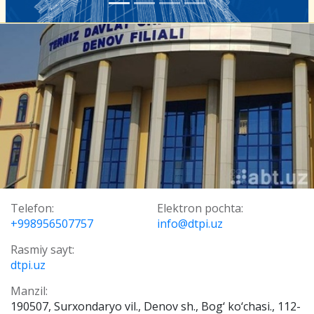
Telefon:
Elektron pochta:
+998956507757
info@dtpi.uz
Rasmiy sayt:
dtpi.uz
Manzil:
190507, Surxondaryo vil., Denov sh., Bog‘ ko‘chasi., 112-