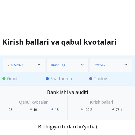
Kirish ballari va qabul kvotalari
2022-2023
Kunduzgi
O‘zbek
Grant
Shartnoma
Tanlov
Bank ishi va auditi
25
10
15
109.2
75.1
Biologiya (turlari bo‘yicha)