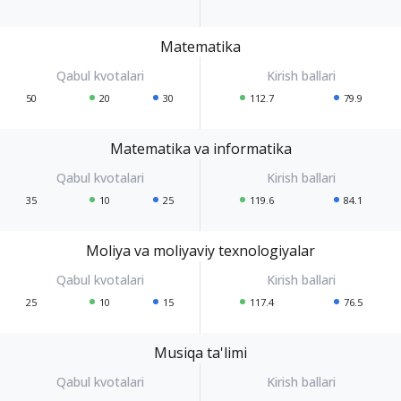
Matematika
50
20
30
112.7
79.9
Matematika va informatika
35
10
25
119.6
84.1
Moliya va moliyaviy texnologiyalar
25
10
15
117.4
76.5
Musiqa ta'limi