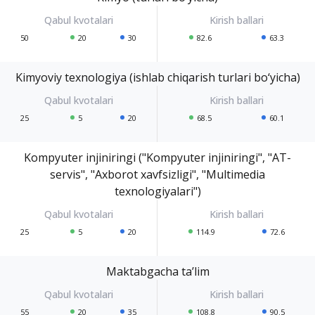
50
20
30
82.6
63.3
Kimyoviy texnologiya (ishlab chiqarish turlari bo‘yicha)
25
5
20
68.5
60.1
Kompyuter injiniringi ("Kompyuter injiniringi", "AT-
servis", "Axborot xavfsizligi", "Multimedia
texnologiyalari")
25
5
20
114.9
72.6
Maktabgacha ta’lim
55
20
35
108.8
90.5