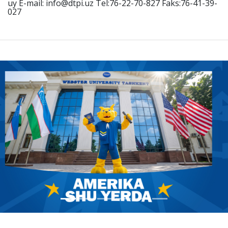
uy E-mail: info@dtpi.uz Tel:76-22-70-827 Faks:76-41-39-
027