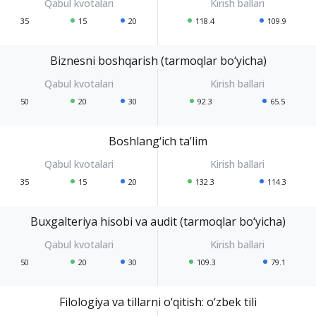
35
15
20
118.4
109.9
Biznesni boshqarish (tarmoqlar bo‘yicha)
50
20
30
92.3
65.5
Boshlang‘ich ta’lim
35
15
20
132.3
114.3
Buxgalteriya hisobi va audit (tarmoqlar bo‘yicha)
50
20
30
109.3
79.1
Filologiya va tillarni o‘qitish: o‘zbek tili