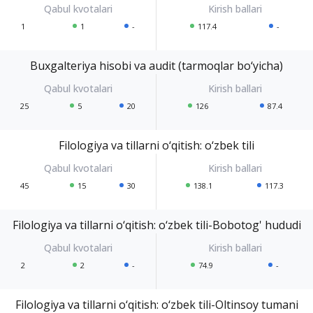
1
1
-
117.4
-
Buxgalteriya hisobi va audit (tarmoqlar bo‘yicha)
25
5
20
126
87.4
Filologiya va tillarni o‘qitish: o‘zbek tili
45
15
30
138.1
117.3
Filologiya va tillarni o‘qitish: o‘zbek tili-Bobotog' hududi
2
2
-
74.9
-
Filologiya va tillarni o‘qitish: o‘zbek tili-Oltinsoy tumani