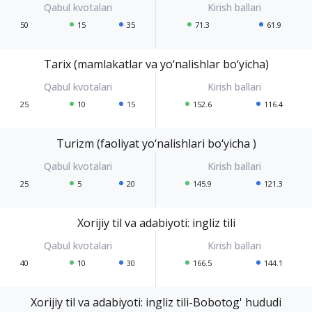
50
15
35
71.3
61.9
Tarix (mamlakatlar va yo‘nalishlar bo‘yicha)
25
10
15
152.6
116.4
Turizm (faoliyat yo‘nalishlari bo‘yicha )
25
5
20
145.9
121.3
Xorijiy til va adabiyoti: ingliz tili
40
10
30
166.5
144.1
Xorijiy til va adabiyoti: ingliz tili-Bobotog' hududi