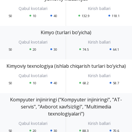
50
10
40
132.9
118.1
Kimyo (turlari bo‘yicha)
50
20
30
74.5
64.1
Kimyoviy texnologiya (ishlab chiqarish turlari bo‘yicha)
50
10
40
68.2
58.7
Kompyuter injiniringi ("Kompyuter injiniringi", "AT-
servis", "Axborot xavfsizligi", "Multimedia
texnologiyalari")
50
20
30
88.3
70.6