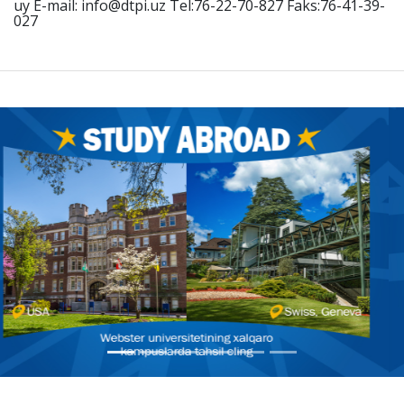
uy E-mail: info@dtpi.uz Tel:76-22-70-827 Faks:76-41-39-
027