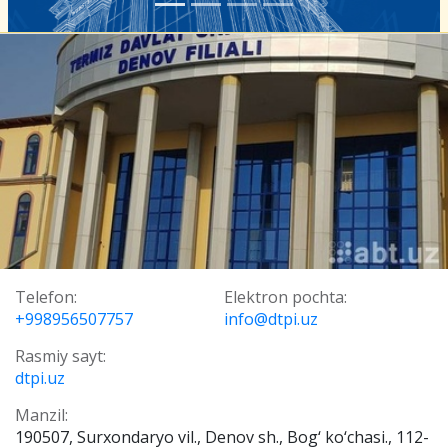
Telefon:
Elektron pochta:
+998956507757
info@dtpi.uz
Rasmiy sayt:
dtpi.uz
Manzil:
190507, Surxondaryo vil., Denov sh., Bog‘ ko‘chasi., 112-