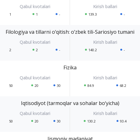
1
1
-
139.3
-
Filologiya va tillarni o‘qitish: o‘zbek tili-Sariosiyo tumani
2
2
-
140.2
-
Fizika
50
20
30
84.9
68.2
Iqtisodiyot (tarmoqlar va sohalar bo‘yicha)
50
20
30
130.2
93.4
Jismoniy madaniyat