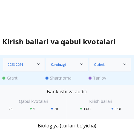
Kirish ballari va qabul kvotalari
2023-2024
Kunduzgi
O‘zbek
Grant
Shartnoma
Tanlov
Bank ishi va auditi
25
5
20
130.1
93.8
Biologiya (turlari bo‘yicha)