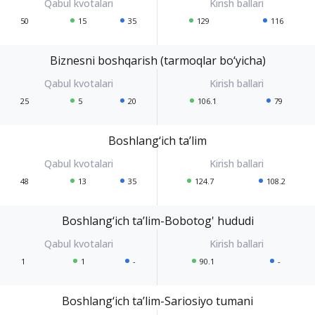
50
15
35
129
116
Biznesni boshqarish (tarmoqlar bo‘yicha)
25
5
20
106.1
79
Boshlang‘ich ta’lim
48
13
35
124.7
108.2
Boshlang‘ich ta’lim-Bobotog' hududi
1
1
-
90.1
-
Boshlang‘ich ta’lim-Sariosiyo tumani