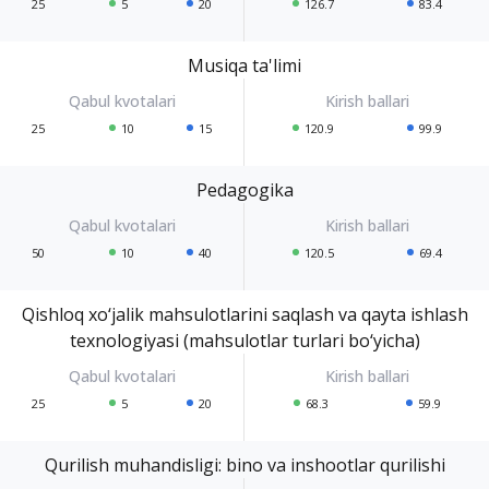
25
5
20
126.7
83.4
Musiqa ta'limi
25
10
15
120.9
99.9
Pedagogika
50
10
40
120.5
69.4
Qishloq xo‘jalik mahsulotlarini saqlash va qayta ishlash
texnologiyasi (mahsulotlar turlari bo‘yicha)
25
5
20
68.3
59.9
Qurilish muhandisligi: bino va inshootlar qurilishi