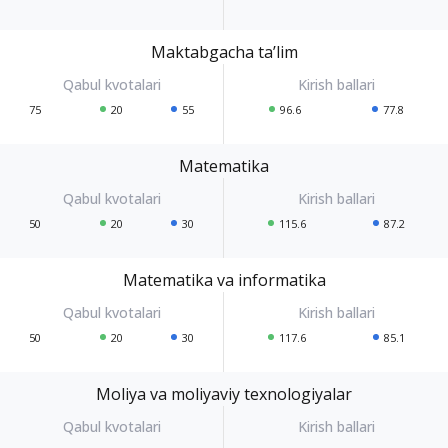
Maktabgacha ta’lim
75
20
55
96.6
77.8
Matematika
50
20
30
115.6
87.2
Matematika va informatika
50
20
30
117.6
85.1
Moliya va moliyaviy texnologiyalar