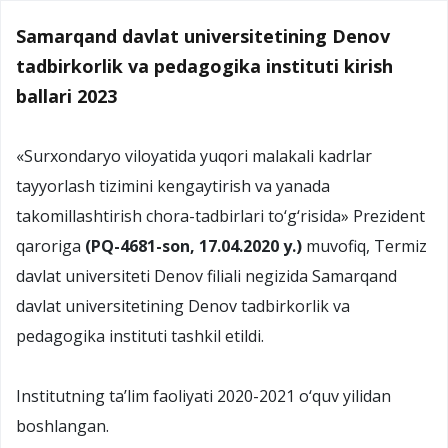
Samarqand davlat universitetining Denov
tadbirkorlik va pedagogika instituti kirish
ballari 2023
«Surxondaryo viloyatida yuqori malakali kadrlar
tayyorlash tizimini kengaytirish va yanada
takomillashtirish chora-tadbirlari to‘g‘risida» Prezident
qaroriga
(PQ-4681-son, 17.04.2020 y.)
muvofiq, Termiz
davlat universiteti Denov filiali negizida Samarqand
davlat universitetining Denov tadbirkorlik va
pedagogika instituti tashkil etildi.
Institutning ta’lim faoliyati 2020-2021 o‘quv yilidan
boshlangan.