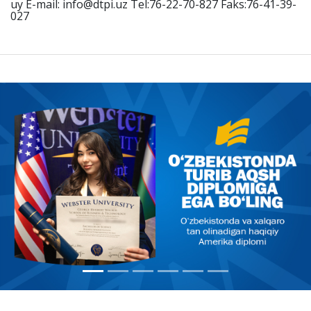
uy E-mail: info@dtpi.uz Tel:76-22-70-827 Faks:76-41-39-
027