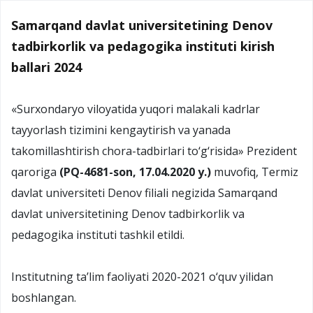
Samarqand davlat universitetining Denov
tadbirkorlik va pedagogika instituti kirish
ballari 2024
«Surxondaryo viloyatida yuqori malakali kadrlar
tayyorlash tizimini kengaytirish va yanada
takomillashtirish chora-tadbirlari to‘g‘risida» Prezident
qaroriga
(PQ-4681-son, 17.04.2020 y.)
muvofiq, Termiz
davlat universiteti Denov filiali negizida Samarqand
davlat universitetining Denov tadbirkorlik va
pedagogika instituti tashkil etildi.
Institutning ta’lim faoliyati 2020-2021 o‘quv yilidan
boshlangan.