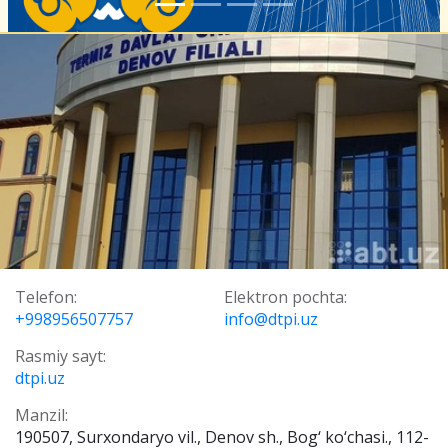
Telefon:
Elektron pochta:
+998956507757
info@dtpi.uz
Rasmiy sayt:
dtpi.uz
Manzil:
190507, Surxondaryo vil., Denov sh., Bog‘ ko‘chasi., 112-