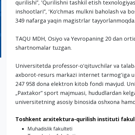
qurilishi”, 'Qurilishni tashkil etish texnologiyas
inshootlari”, 'Ko‘chmas mulkni baholash va bo
349 nafarga yaqin magistrlar tayyorlanmoqda
TAQU MDH, Osiyo va Yevropaning 20 dan ortiq y
shartnomalar tuzgan.
Universitetda professor-oʻqituvchilar va tal
axborot-resurs markazi internet tarmogʻiga
247 958 dona elektron kitob fondi mavjud. Uni
„Paxtakor“ sport majmuasi, hududlardan kelg
universitetning asosiy binosida oshxona hamd
Toshkent arxitektura-qurilish instituti fakul
Muhadislik fakulteti