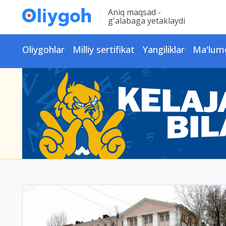
Aniq maqsad -
g'alabaga yetaklaydi
Oliygohlar
Milliy sertifikat
Yangiliklar
Ma'lum