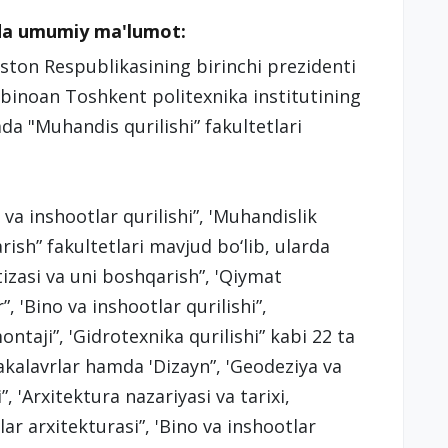
qida umumiy ma'lumot:
iston Respublikasining birinchi prezidenti
binoan Toshkent politexnika institutining
da "Muhandis qurilishi” fakultetlari
va inshootlar qurilishi”, 'Muhandislik
rish” fakultetlari mavjud bo‘lib, ularda
tizasi va uni boshqarish”, 'Qiymat
”, 'Bino va inshootlar qurilishi”,
ntaji”, 'Gidrotexnika qurilishi” kabi 22 ta
bakalavrlar hamda 'Dizayn”, 'Geodeziya va
, 'Arxitektura nazariyasi va tarixi,
lar arxitekturasi”, 'Bino va inshootlar