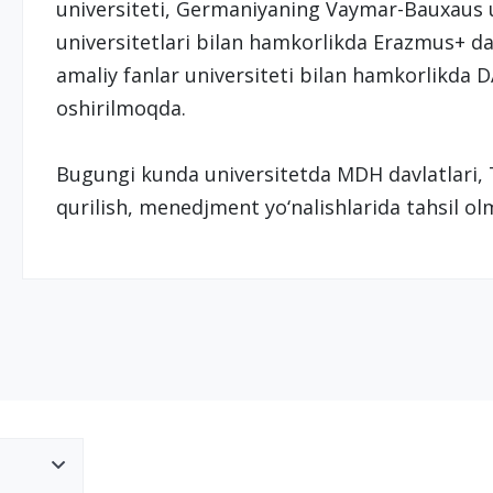
universiteti, Germaniyaning Vaymar-Bauxaus u
universitetlari bilan hamkorlikda Erazmus+ d
amaliy fanlar universiteti bilan hamkorlikda 
oshirilmoqda.
Bugungi kunda universitetda MDH davlatlari, T
qurilish, menedjment yo‘nalishlarida tahsil ol