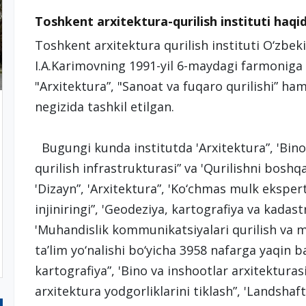
Toshkent arxitektura-qurilish instituti ha
Toshkent arxitektura qurilish instituti O‘zbek
I.A.Karimovning 1991-yil 6-maydagi farmoniga 
"Arxitektura”, "Sanoat va fuqaro qurilishi” ham
negizida tashkil etilgan.
Bugungi kunda institutda 'Arxitektura”, 'Bino 
qurilish infrastrukturasi” va 'Qurilishni boshqa
'Dizayn”, 'Arxitektura”, 'Ko‘chmas mulk eksper
injiniringi”, 'Geodeziya, kartografiya va kadastr
'Muhandislik kommunikatsiyalari qurilish va mo
ta’lim yo‘nalishi bo‘yicha 3958 nafarga yaqin 
kartografiya”, 'Bino va inshootlar arxitekturasi”
arxitektura yodgorliklarini tiklash”, 'Landshaft