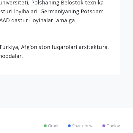
niversiteti, Polshaning Belostok texnika
asturi loyihalari, Germaniyaning Potsdam
DAAD dasturi loyihalari amalga
urkiya, Afg‘oniston fuqarolari arxitektura,
moqdalar.
Grant
Shartnoma
Tanlov