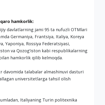
lqaro hamkorlik:
ijiy davlatlarning jami 95 ta nufuzli OTMlari
amda Germaniya, Frantsiya, Italiya, Koreya
ya, Yaponiya, Rossiya Federatsiyasi,
iston va Qozog‘iston kabi respublikalarning
 bilan hamkorlik qilib kelmoqda.
str davomida talabalar almashinuvi dasturi
allagan universitetlarga tahsil olish
Jumladan, Italiyaning Turin politexnika