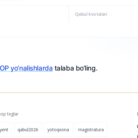
Qabul kvotalari
OP yo‘nalishlarda
talaba bo‘ling.
p teglar
iyent
qabul2026
yotoqxona
magistratura