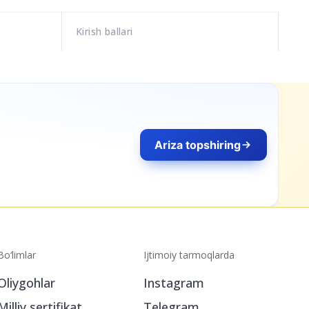
Kirish ballari
Ariza topshiring
Bo‘limlar
Ijtimoiy tarmoqlarda
Oliygohlar
Instagram
Milliy sertifikat
Telegram