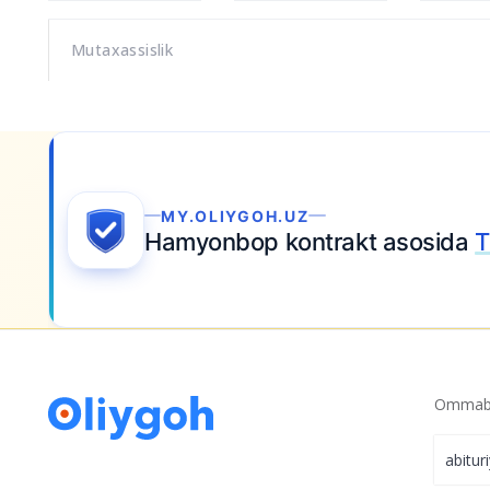
Mutaxassislik
MY.OLIYGOH.UZ
Hamyonbop kontrakt asosida
T
Ommabo
abitur