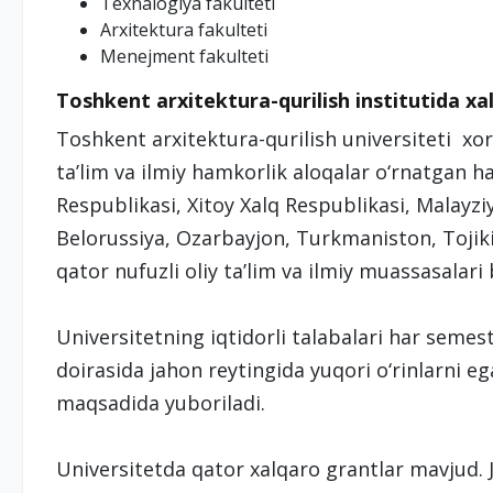
Texnalogiya fakulteti
Arxitektura fakulteti
Menejment fakulteti
Toshkent arxitektura-qurilish institutida xa
Toshkent arxitektura-qurilish universiteti xor
ta’lim va ilmiy hamkorlik aloqalar o‘rnatgan h
Respublikasi, Xitoy Xalq Respublikasi, Malayzi
Belorussiya, Ozarbayjon, Turkmaniston, Tojik
qator nufuzli oliy ta’lim va ilmiy muassasalari
Universitetning iqtidorli talabalari har seme
doirasida jahon reytingida yuqori o‘rinlarni eg
maqsadida yuboriladi.
Universitetda qator xalqaro grantlar mavjud. 