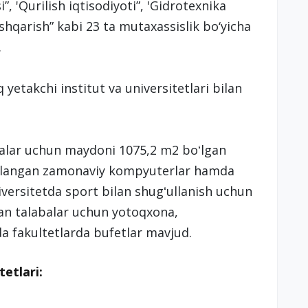
i”, 'Qurilish iqtisodiyoti”, 'Gidrotexnika
shqarish” kabi 23 ta mutaxassislik bo‘yicha
.
etakchi institut va universitetlari bilan
abalar uchun maydoni 1075,2 m2 boʻlgan
 ulangan zamonaviy kompyuterlar hamda
versitetda sport bilan shugʻullanish uchun
an talabalar uchun yotoqxona,
a fakultetlarda bufetlar mavjud.
tetlari: