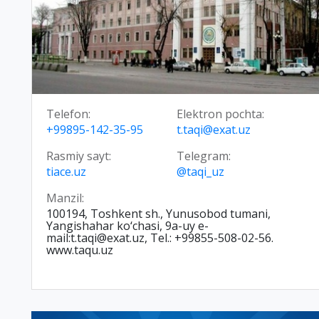
Telefon:
Elektron pochta:
+99895-142-35-95
t.taqi@exat.uz
Rasmiy sayt:
Telegram:
tiace.uz
@taqi_uz
Manzil:
100194, Toshkent sh., Yunusobod tumani,
Yangishahar ko‘chasi, 9a-uy e-
mail:t.taqi@exat.uz, Tel.: +99855-508-02-56.
www.taqu.uz