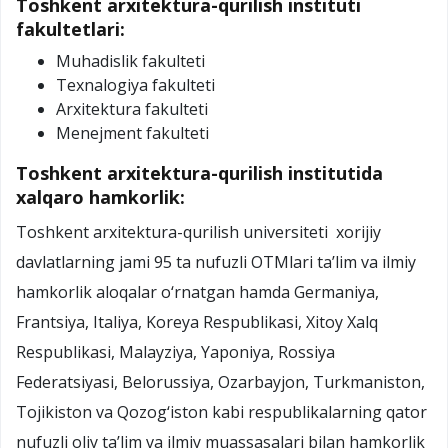
Toshkent arxitektura-qurilish instituti
fakultetlari:
Muhadislik fakulteti
Texnalogiya fakulteti
Arxitektura fakulteti
Menejment fakulteti
Toshkent arxitektura-qurilish institutida
xalqaro hamkorlik:
Toshkent arxitektura-qurilish universiteti xorijiy
davlatlarning jami 95 ta nufuzli OTMlari ta’lim va ilmiy
hamkorlik aloqalar o‘rnatgan hamda Germaniya,
Frantsiya, Italiya, Koreya Respublikasi, Xitoy Xalq
Respublikasi, Malayziya, Yaponiya, Rossiya
Federatsiyasi, Belorussiya, Ozarbayjon, Turkmaniston,
Tojikiston va Qozog‘iston kabi respublikalarning qator
nufuzli oliy ta’lim va ilmiy muassasalari bilan hamkorlik