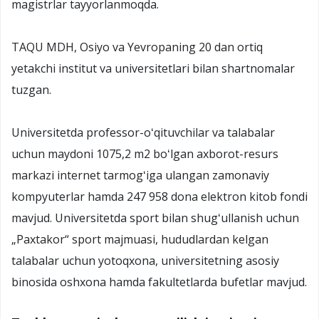
magistrlar tayyorlanmoqda.
TAQU MDH, Osiyo va Yevropaning 20 dan ortiq
yetakchi institut va universitetlari bilan shartnomalar
tuzgan.
Universitetda professor-oʻqituvchilar va talabalar
uchun maydoni 1075,2 m2 boʻlgan axborot-resurs
markazi internet tarmogʻiga ulangan zamonaviy
kompyuterlar hamda 247 958 dona elektron kitob fondi
mavjud. Universitetda sport bilan shugʻullanish uchun
„Paxtakor“ sport majmuasi, hududlardan kelgan
talabalar uchun yotoqxona, universitetning asosiy
binosida oshxona hamda fakultetlarda bufetlar mavjud.