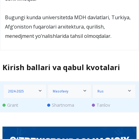
Bugungi kunda universitetda MDH davlatlari, Turkiya,
Afg‘oniston fuqarolari arxitektura, qurilish,
menedjment yo‘nalishlarida tahsil olmoqdalar.
Kirish ballari va qabul kvotalari
2024-2025
Masofaviy
Rus
Grant
Shartnoma
Tanlov