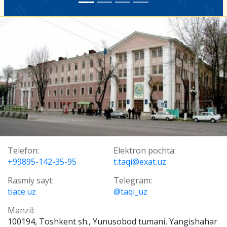
Telefon:
Elektron pochta:
+99895-142-35-95
t.taqi@exat.uz
Rasmiy sayt:
Telegram:
tiace.uz
@taqi_uz
Manzil:
100194, Toshkent sh., Yunusobod tumani, Yangishahar