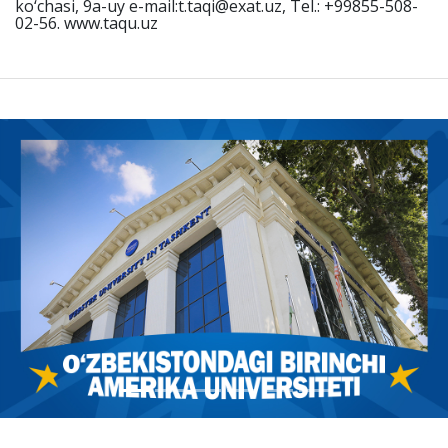
ko‘chasi, 9a-uy e-mail:t.taqi@exat.uz, Tel.: +99855-508-
02-56. www.taqu.uz