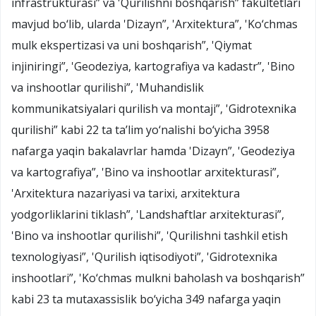
infrastrukturasi” va 'Qurilishni boshqarish” fakultetlari
mavjud bo‘lib, ularda 'Dizayn”, 'Arxitektura”, 'Ko‘chmas
mulk ekspertizasi va uni boshqarish”, 'Qiymat
injiniringi”, 'Geodeziya, kartografiya va kadastr”, 'Bino
va inshootlar qurilishi”, 'Muhandislik
kommunikatsiyalari qurilish va montaji”, 'Gidrotexnika
qurilishi” kabi 22 ta ta’lim yo‘nalishi bo‘yicha 3958
nafarga yaqin bakalavrlar hamda 'Dizayn”, 'Geodeziya
va kartografiya”, 'Bino va inshootlar arxitekturasi”,
'Arxitektura nazariyasi va tarixi, arxitektura
yodgorliklarini tiklash”, 'Landshaftlar arxitekturasi”,
'Bino va inshootlar qurilishi”, 'Qurilishni tashkil etish
texnologiyasi”, 'Qurilish iqtisodiyoti”, 'Gidrotexnika
inshootlari”, 'Ko‘chmas mulkni baholash va boshqarish”
kabi 23 ta mutaxassislik bo‘yicha 349 nafarga yaqin