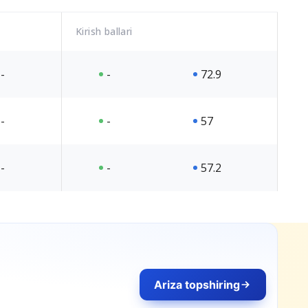
Kirish ballari
-
-
72.9
-
-
57
-
-
57.2