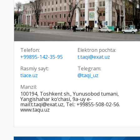
Telefon:
Elektron pochta:
+99895-142-35-95
t.taqi@exat.uz
Rasmiy sayt:
Telegram:
tiace.uz
@taqi_uz
Manzil:
100194, Toshkent sh., Yunusobod tumani,
Yangishahar ko‘chasi, 9a-uy e-
mail:t.taqi@exat.uz, Tel.: +99855-508-02-56.
www.taqu.uz