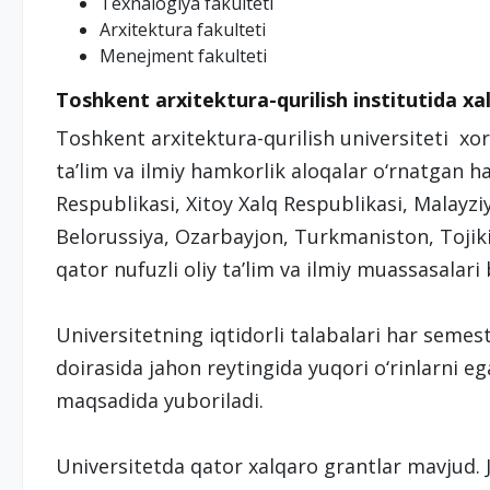
Texnalogiya fakulteti
Arxitektura fakulteti
Menejment fakulteti
Toshkent arxitektura-qurilish institutida xa
Toshkent arxitektura-qurilish universiteti xor
ta’lim va ilmiy hamkorlik aloqalar o‘rnatgan h
Respublikasi, Xitoy Xalq Respublikasi, Malayzi
Belorussiya, Ozarbayjon, Turkmaniston, Tojik
qator nufuzli oliy ta’lim va ilmiy muassasalari
Universitetning iqtidorli talabalari har seme
doirasida jahon reytingida yuqori o‘rinlarni eg
maqsadida yuboriladi.
Universitetda qator xalqaro grantlar mavjud. 