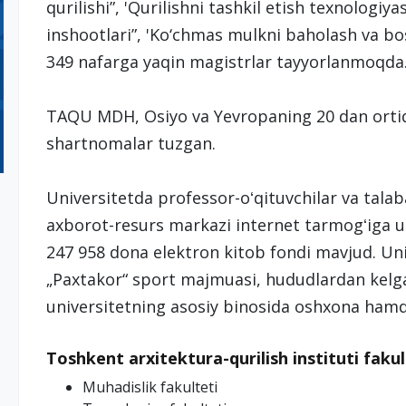
qurilishi”, 'Qurilishni tashkil etish texnologiyas
inshootlari”, 'Ko‘chmas mulkni baholash va bo
349 nafarga yaqin magistrlar tayyorlanmoqda
TAQU MDH, Osiyo va Yevropaning 20 dan ortiq y
shartnomalar tuzgan.
Universitetda professor-oʻqituvchilar va tal
axborot-resurs markazi internet tarmogʻiga
247 958 dona elektron kitob fondi mavjud. Uni
„Paxtakor“ sport majmuasi, hududlardan kelg
universitetning asosiy binosida oshxona hamd
Toshkent arxitektura-qurilish instituti fakul
Muhadislik fakulteti