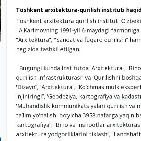
Toshkent arxitektura-qurilish instituti ha
Toshkent arxitektura qurilish instituti O‘zbek
I.A.Karimovning 1991-yil 6-maydagi farmoniga 
"Arxitektura”, "Sanoat va fuqaro qurilishi” ham
negizida tashkil etilgan.
Bugungi kunda institutda 'Arxitektura”, 'Bino 
qurilish infrastrukturasi” va 'Qurilishni boshqa
'Dizayn”, 'Arxitektura”, 'Ko‘chmas mulk eksper
injiniringi”, 'Geodeziya, kartografiya va kadastr
'Muhandislik kommunikatsiyalari qurilish va mo
ta’lim yo‘nalishi bo‘yicha 3958 nafarga yaqin 
kartografiya”, 'Bino va inshootlar arxitekturasi”
arxitektura yodgorliklarini tiklash”, 'Landshaft