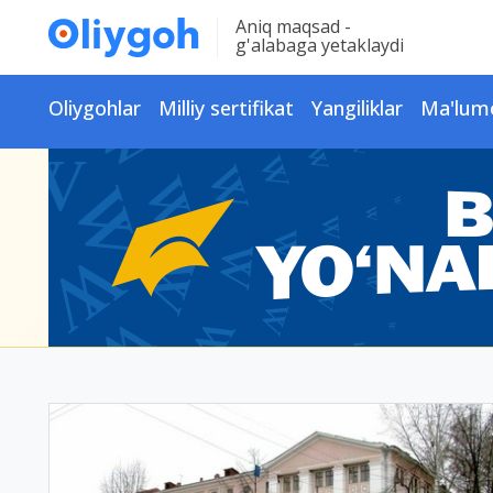
Aniq maqsad -
g'alabaga yetaklaydi
Oliygohlar
Milliy sertifikat
Yangiliklar
Ma'lum