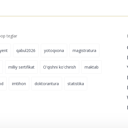
p teglar
iyent
qabul2026
yotoqxona
magistratura
milliy sertifikat
O'qishni ko'chirish
maktab
od
imtihon
doktorantura
statistika