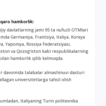
lqaro hamkorlik:
ijiy davlatlarning jami 95 ta nufuzli OTMlari
amda Germaniya, Frantsiya, Italiya, Koreya
ya, Yaponiya, Rossiya Federatsiyasi,
iston va Qozog‘iston kabi respublikalarning
 bilan hamkorlik qilib kelmoqda.
str davomida talabalar almashinuvi dasturi
allagan universitetlarga tahsil olish
Jumladan, Italiyaning Turin politexnika