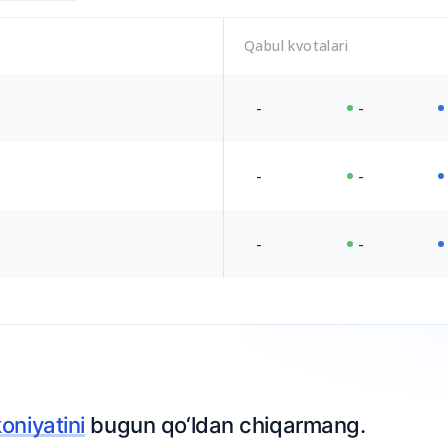
Qabul kvotalari
-
-
-
-
-
-
Ariza topshiring