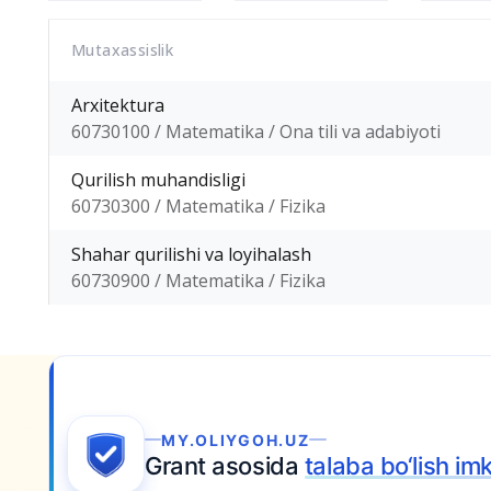
Mutaxassislik
Arxitektura
60730100 / Matematika / Ona tili va adabiyoti
Qurilish muhandisligi
60730300 / Matematika / Fizika
Shahar qurilishi va loyihalash
60730900 / Matematika / Fizika
sh imkoniyatini
bugun qo‘ldan chiqarmang.