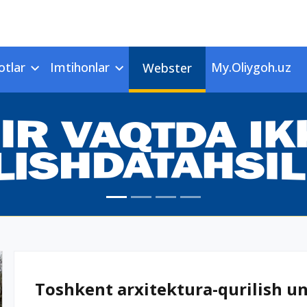
otlar
Imtihonlar
My.Oliygoh.uz
Webster
Toshkent arxitektura-qurilish uni