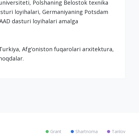
niversiteti, Polshaning Belostok texnika
asturi loyihalari, Germaniyaning Potsdam
DAAD dasturi loyihalari amalga
urkiya, Afg‘oniston fuqarolari arxitektura,
moqdalar.
Grant
Shartnoma
Tanlov