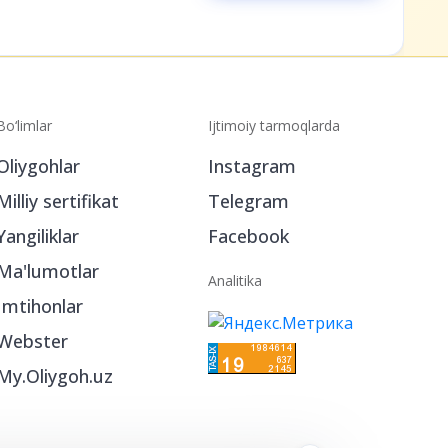
Bo‘limlar
Ijtimoiy tarmoqlarda
Oliygohlar
Instagram
Milliy sertifikat
Telegram
Yangiliklar
Facebook
Ma'lumotlar
Analitika
Imtihonlar
Webster
My.Oliygoh.uz