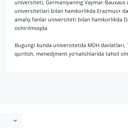
universiteti, Germaniyaning Vaymar-Bauxaus u
universitetlari bilan hamkorlikda Erazmus+ d
amaliy fanlar universiteti bilan hamkorlikda 
oshirilmoqda.
Bugungi kunda universitetda MDH davlatlari, T
qurilish, menedjment yo‘nalishlarida tahsil ol