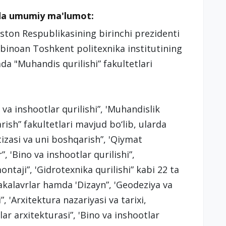
qida umumiy ma'lumot:
iston Respublikasining birinchi prezidenti
binoan Toshkent politexnika institutining
da "Muhandis qurilishi” fakultetlari
va inshootlar qurilishi”, 'Muhandislik
rish” fakultetlari mavjud bo‘lib, ularda
tizasi va uni boshqarish”, 'Qiymat
”, 'Bino va inshootlar qurilishi”,
ntaji”, 'Gidrotexnika qurilishi” kabi 22 ta
bakalavrlar hamda 'Dizayn”, 'Geodeziya va
, 'Arxitektura nazariyasi va tarixi,
lar arxitekturasi”, 'Bino va inshootlar