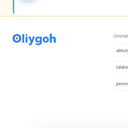
Ommabo
abitur
talaba
perev