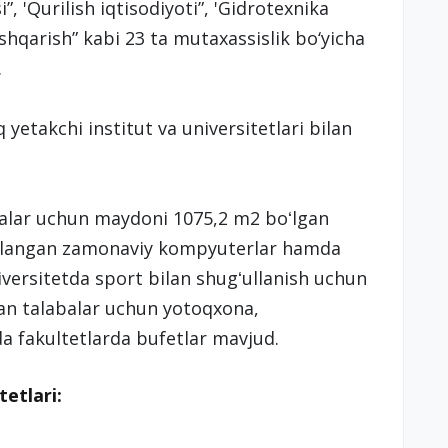
i”, 'Qurilish iqtisodiyoti”, 'Gidrotexnika
shqarish” kabi 23 ta mutaxassislik bo‘yicha
.
etakchi institut va universitetlari bilan
abalar uchun maydoni 1075,2 m2 boʻlgan
 ulangan zamonaviy kompyuterlar hamda
versitetda sport bilan shugʻullanish uchun
an talabalar uchun yotoqxona,
a fakultetlarda bufetlar mavjud.
tetlari: