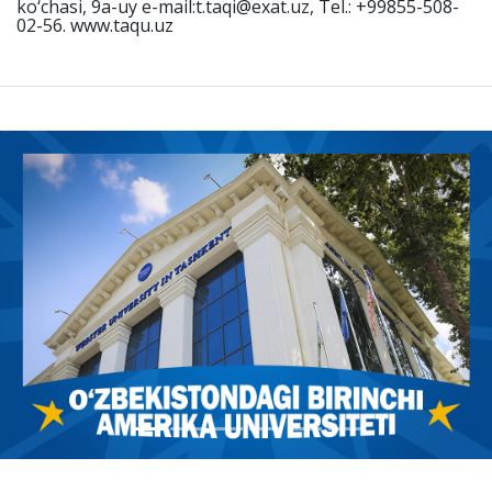
ko‘chasi, 9a-uy e-mail:t.taqi@exat.uz, Tel.: +99855-508-
02-56. www.taqu.uz