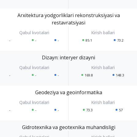
Arxitektura yodgorliklari rekonstruksiyasi va
restavratsiyasi
-
-
-
85.1
73.2
Dizayn: interyer dizayni
-
-
-
169.8
148.3
Geodeziya va geoinformatika
-
-
-
73.3
57
Gidrotexnika va geotexnika muhandisligi