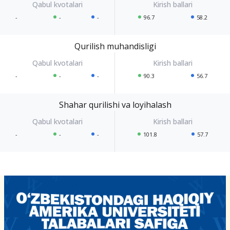
-
-
-
96.7
58.2
Qurilish muhandisligi
-
-
-
90.3
56.7
Shahar qurilishi va loyihalash
-
-
-
101.8
57.7