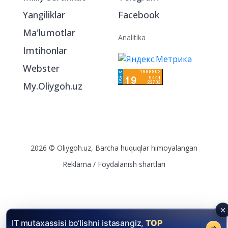
Yangiliklar
Facebook
Ma'lumotlar
Analitika
Imtihonlar
Webster
My.Oliygoh.uz
2026 © Oliygoh.uz, Barcha huquqlar himoyalangan
Reklama
/
Foydalanish shartlari
IT mutaxassisi bo‘lishni istasangiz,
TOP