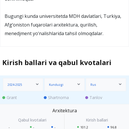
Bugungi kunda universitetda MDH davlatlari, Turkiya,
Afg‘oniston fuqarolari arxitektura, qurilish,
menedjment yo‘nalishlarida tahsil olmoqdalar.
Kirish ballari va qabul kvotalari
2024-2025
Kunduzgi
Rus
Grant
Shartnoma
Tanlov
Arxitektura
-
-
-
101.2
96.8