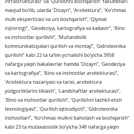
infrastrukturasi” va 'Qurilishni boshqarish” fakultetlari
mavjud bo‘lib, ularda 'Dizayn”, 'Arxitektura”, 'Ko‘chmas
mulk ekspertizasi va uni boshqarish”, 'Qiymat
injiniringi”, 'Geodeziya, kartografiya va kadastr”, 'Bino
va inshootlar qurilishi”, 'Muhandislik
kommunikatsiyalari qurilish va montaji”, 'Gidrotexnika
qurilishi” kabi 22 ta ta’lim yo‘nalishi bo‘yicha 3958
nafarga yaqin bakalavrlar hamda 'Dizayn”, 'Geodeziya
va kartografiya”, 'Bino va inshootlar arxitekturasi”,
'Arxitektura nazariyasi va tarixi, arxitektura
yodgorliklarini tiklash”, 'Landshaftlar arxitekturasi”,
'Bino va inshootlar qurilishi”, 'Qurilishni tashkil etish
texnologiyasi”, 'Qurilish iqtisodiyoti”, 'Gidrotexnika
inshootlari”, 'Ko‘chmas mulkni baholash va boshqarish”
kabi 23 ta mutaxassislik bo‘yicha 349 nafarga yaqin