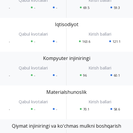
-
-
-
69.5
59.3
Iqtisodiyot
-
-
-
163.6
121.1
Kompyuter injiniringi
-
-
-
96
60.1
Materialshunoslik
-
-
-
70.1
58.6
Qiymat injiniringi va koʻchmas mulkni boshqarish