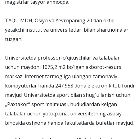
magistrlar tayyorlanmoqda.
TAQU MDH, Osiyo va Yevropaning 20 dan ortiq
yetakchi institut va universitetlari bilan shartnomalar
tuzgan.
Universitetda professor-oʻqituvchilar va talabalar
uchun maydoni 1075,2 m2 boʻlgan axborot-resurs
markazi internet tarmogʻiga ulangan zamonaviy
kompyuterlar hamda 247 958 dona elektron kitob fondi
mavjud. Universitetda sport bilan shugʻullanish uchun
„Paxtakor“ sport majmuasi, hududlardan kelgan
talabalar uchun yotoqxona, universitetning asosiy
binosida oshxona hamda fakultetlarda bufetlar mavjud.