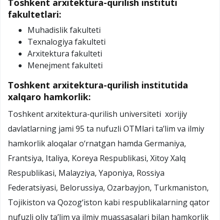
Toshkent arxitektura-qurilish instituti
fakultetlari:
Muhadislik fakulteti
Texnalogiya fakulteti
Arxitektura fakulteti
Menejment fakulteti
Toshkent arxitektura-qurilish institutida
xalqaro hamkorlik:
Toshkent arxitektura-qurilish universiteti xorijiy
davlatlarning jami 95 ta nufuzli OTMlari ta’lim va ilmiy
hamkorlik aloqalar o‘rnatgan hamda Germaniya,
Frantsiya, Italiya, Koreya Respublikasi, Xitoy Xalq
Respublikasi, Malayziya, Yaponiya, Rossiya
Federatsiyasi, Belorussiya, Ozarbayjon, Turkmaniston,
Tojikiston va Qozog‘iston kabi respublikalarning qator
nufuzli oliy ta’lim va ilmiy muassasalari bilan hamkorlik