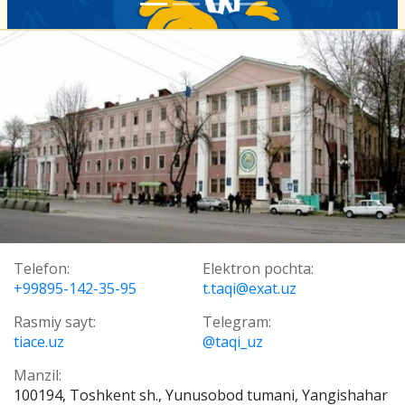
Telefon:
Elektron pochta:
+99895-142-35-95
t.taqi@exat.uz
Rasmiy sayt:
Telegram:
tiace.uz
@taqi_uz
Manzil:
100194, Toshkent sh., Yunusobod tumani, Yangishahar