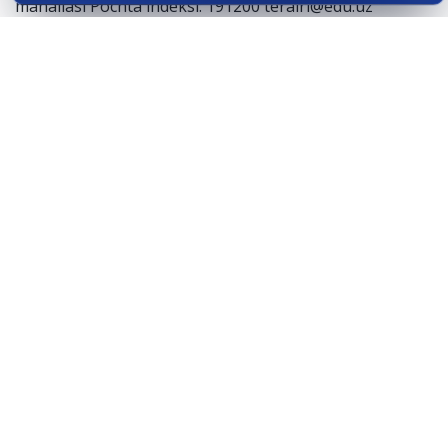
mahallasi Pochta indeksi: 191200 terairi@edu.uz
agrartermiz@exat.uz