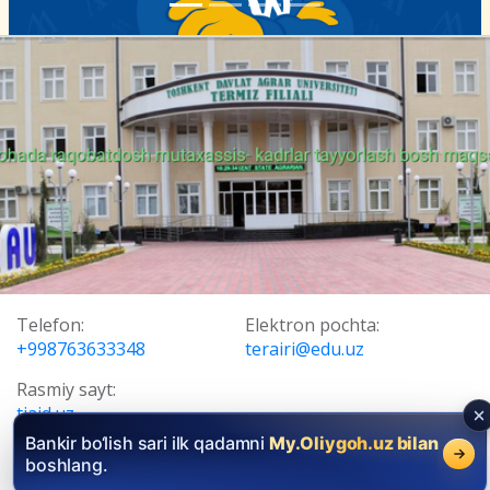
Telefon:
Elektron pochta:
+998763633348
terairi@edu.uz
Rasmiy sayt:
tiaid.uz
Bankir bo‘lish sari ilk qadamni
My.Oliygoh.uz bilan
Manzil:
boshlang.
Surxondaryo viloyati, Termiz tumani, Yangiobod