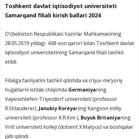
Toshkent davlat iqtisodiyot universiteti
Samarqand filiali kirish ballari 2024
O‘zbekiston Respublikasi Vazirlar Mahkamasining
28.05.2019 yildagi 438-son qarori bilan Toshkent davlat
iqtisodiyot universitetining Samarqand filiali tashkil
etildi.
Filialga faoliyatini tashkil qilishda va o‘quv-me’yoriy
hujjatlarni ishlab chiqishda
Germaniya
ning
Vayenshtefen-Triyezdorf universiteti (professor
R.Shlauderer),
Janubiy Koreya
ning Kangvon milliy
universiteti (professor K.R.Kim ),
Buyuk Britaniya
ning
Vritl universiteti kolleji (dotsent X.Matyus) va boshqalar
jalb qilindi.