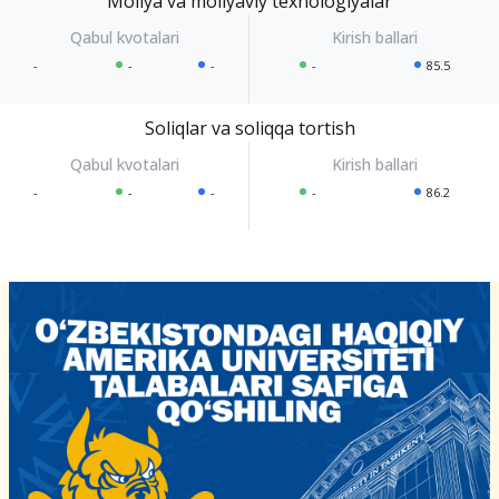
Moliya va moliyaviy texnologiyalar
-
-
-
-
85.5
Soliqlar va soliqqa tortish
-
-
-
-
86.2