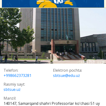
Telefon:
Elektron pochta:
+998662373281
sbtsue@edu.uz
Rasmiy sayt:
sbtsue.uz
Manzil:
140147, Samarqand shahri Professorlar ko'chasi 51 uy