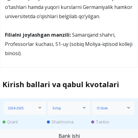
o‘tashlari hamda yuqori kurslarni Germaniyalik hamkor
universitetda o‘qishlari belgilab qo‘yilgan.
Filialni joylashgan manzili:
Samarqand shahri,
Professorlar kuchasi, 51-uy (sobiq Moliya-iqtisod kolleji
binosi).
Kirish ballari va qabul kvotalari
2024-2025
Sirtqi
O‘zbek
Grant
Shartnoma
Tanlov
Bank ishi