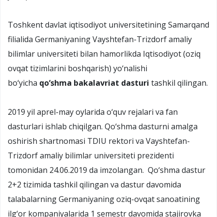
Toshkent davlat iqtisodiyot universitetining Samarqand
filialida Germaniyaning Vayshtefan-Trizdorf amaliy
bilimlar universiteti bilan hamorlikda Iqtisodiyot (oziq
ovqat tizimlarini boshqarish) yo‘nalishi
bo‘yicha
qo‘shma bakalavriat dasturi
tashkil qilingan.
2019 yil aprel-may oylarida o‘quv rejalari va fan
dasturlari ishlab chiqilgan. Qo‘shma dasturni amalga
oshirish shartnomasi TDIU rektori va Vayshtefan-
Trizdorf amaliy bilimlar universiteti prezidenti
tomonidan 24.06.2019 da imzolangan. Qo‘shma dastur
2+2 tizimida tashkil qilingan va dastur davomida
talabalarning Germaniyaning oziq-ovqat sanoatining
ilg‘or kompaniyalarida 1 semestr davomida stajirovka