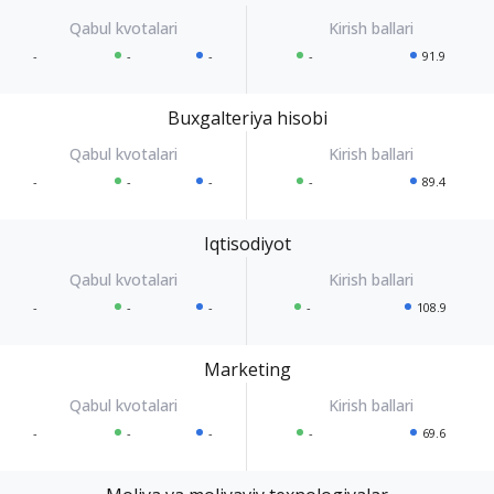
-
-
-
-
91.9
Buxgalteriya hisobi
-
-
-
-
89.4
Iqtisodiyot
-
-
-
-
108.9
Marketing
-
-
-
-
69.6