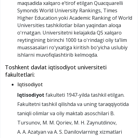
maqsadida xalqaro eʼtirof etilgan Quacquarelli
Symonds World University Rankings, Times
Higher Education yoki Academic Ranking of World
Universities tashkilotlar bilan yaqindan aloqa
oʻrnatgan. Universitetni kelajakda QS xalqaro
reytingining birinchi 1000 ta oʻrindagi oliy taʼlim
muassasalari roʻyxatiga kiritish boʻyicha uslubiy
ishlarni muvofiqlashtirib kelmoqda.
Toshkent davlat iqtisodiyot universiteti
fakultetlari:
Iqtisodiyot
Iqtisodiyot
fakulteti 1947-yilda tashkil etilgan.
Fakultetni tashkil qilishda va uning taraqqiyotida
taniqli olimlar va oliy maktab asoschilari B.
Tursunov, M. M. Qoriev, M. H. Zaynutdinov,
A. A. Azatyan va A. S. Danilovlarning xizmatlari