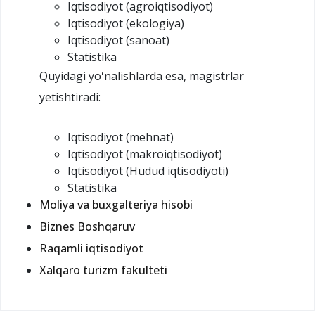
Iqtisodiyot (agroiqtisodiyot)
Iqtisodiyot (ekologiya)
Iqtisodiyot (sanoat)
Statistika
Quyidagi yoʻnalishlarda esa, magistrlar
yetishtiradi:
Iqtisodiyot (mehnat)
Iqtisodiyot (makroiqtisodiyot)
Iqtisodiyot (Hudud iqtisodiyoti)
Statistika
Moliya va buxgalteriya hisobi
Biznes Boshqaruv
Raqamli iqtisodiyot
Xalqaro turizm fakulteti