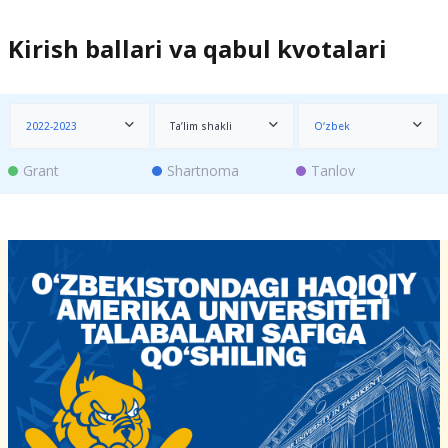
Kirish ballari va qabul kvotalari
2022-2023
Ta’lim shakli
O‘zbek
Grant
Shartnoma
Tanlov