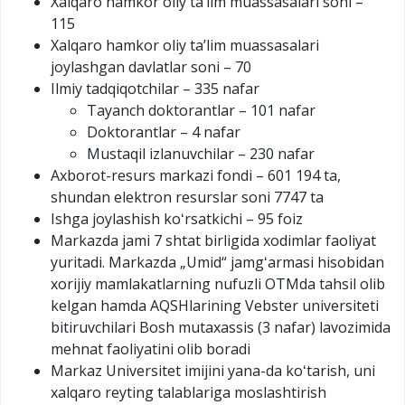
Xalqaro hamkor oliy taʼlim muassasalari soni –
115
Xalqaro hamkor oliy taʼlim muassasalari
joylashgan davlatlar soni – 70
Ilmiy tadqiqotchilar – 335 nafar
Tayanch doktorantlar – 101 nafar
Doktorantlar – 4 nafar
Mustaqil izlanuvchilar – 230 nafar
Axborot-resurs markazi fondi – 601 194 ta,
shundan elektron resurslar soni 7747 ta
Ishga joylashish koʻrsatkichi – 95 foiz
Markazda jami 7 shtat birligida xodimlar faoliyat
yuritadi. Markazda „Umid“ jamgʻarmasi hisobidan
xorijiy mamlakatlarning nufuzli OTMda tahsil olib
kelgan hamda AQSHlarining Vebster universiteti
bitiruvchilari Bosh mutaxassis (3 nafar) lavozimida
mehnat faoliyatini olib boradi
Markaz Universitet imijini yana-da koʻtarish, uni
xalqaro reyting talablariga moslashtirish