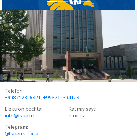
Telefon:
+998712326421, +998712394123
Elektron pochta:
Rasmiy sayt:
info@tsue.uz
tsue.uz
Telegram:
@tsueuzofficial