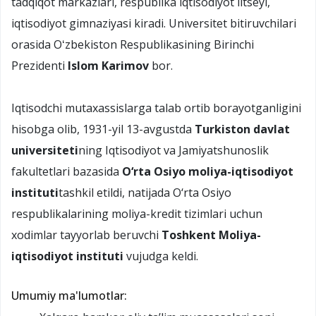
tadqiqot markazlari, respublika iqtisodiyot litseyi,
iqtisodiyot gimnaziyasi kiradi. Universitet bitiruvchilari
orasida Oʻzbekiston Respublikasining Birinchi
Prezidenti
Islom Karimov
bor.
Iqtisodchi mutaxassislarga talab ortib borayotganligini
hisobga olib, 1931-yil 13-avgustda
Turkiston davlat
universiteti
ning Iqtisodiyot va Jamiyatshunoslik
fakultetlari bazasida
O‘rta Osiyo moliya-iqtisodiyot
instituti
tashkil etildi, natijada O‘rta Osiyo
respublikalarining moliya-kredit tizimlari uchun
xodimlar tayyorlab beruvchi
Toshkent Moliya-
iqtisodiyot instituti
vujudga keldi.
Umumiy ma'lumotlar: