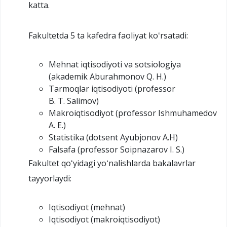
katta.
Fakultetda 5 ta kafedra faoliyat koʻrsatadi:
Mehnat iqtisodiyoti va sotsiologiya
(akademik Aburahmonov Q. H.)
Tarmoqlar iqtisodiyoti (professor
B. T. Salimov)
Makroiqtisodiyot (professor Ishmuhamedov
A. E.)
Statistika (dotsent Ayubjonov A.H)
Falsafa (professor Soipnazarov I. S.)
Fakultet qoʻyidagi yoʻnalishlarda bakalavrlar
tayyorlaydi:
Iqtisodiyot (mehnat)
Iqtisodiyot (makroiqtisodiyot)