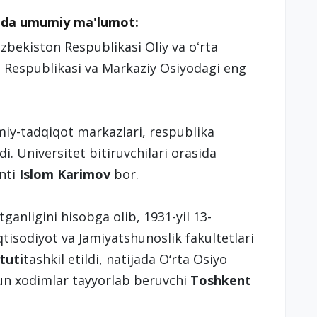
qida umumiy ma'lumot:
zbekiston Respublikasi Oliy va oʻrta
on Respublikasi va Markaziy Osiyodagi eng
lmiy-tadqiqot markazlari, respublika
di. Universitet bitiruvchilari orasida
enti
Islom Karimov
bor.
ganligini hisobga olib, 1931-yil 13-
qtisodiyot va Jamiyatshunoslik fakultetlari
tuti
tashkil etildi, natijada O‘rta Osiyo
hun xodimlar tayyorlab beruvchi
Toshkent