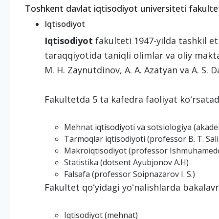
Toshkent davlat iqtisodiyot universiteti fakultet
Iqtisodiyot
Iqtisodiyot
fakulteti 1947-yilda tashkil et
taraqqiyotida taniqli olimlar va oliy makt
M. H. Zaynutdinov, A. A. Azatyan va A. S. D
Fakultetda 5 ta kafedra faoliyat koʻrsatad
Mehnat iqtisodiyoti va sotsiologiya (aka
Tarmoqlar iqtisodiyoti (professor B. T. Sal
Makroiqtisodiyot (professor Ishmuhamedov
Statistika (dotsent Ayubjonov A.H)
Falsafa (professor Soipnazarov I. S.)
Fakultet qoʻyidagi yoʻnalishlarda bakalavr
Iqtisodiyot (mehnat)