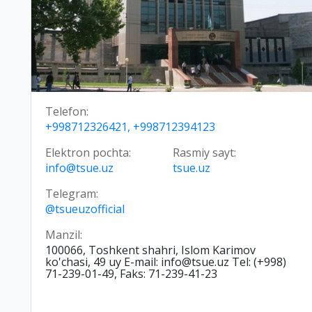
Telefon:
+998712326421, +998712394123
Elektron pochta:
Rasmiy sayt:
info@tsue.uz
tsue.uz
Telegram:
@tsueuzofficial
Manzil:
100066, Toshkent shahri, Islom Karimov
ko'chasi, 49 uy E-mail: info@tsue.uz Tel: (+998)
71-239-01-49, Faks: 71-239-41-23