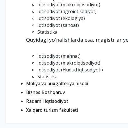
Iqtisodiyot (makroiqtisodiyot)
Iqtisodiyot (agroiqtisodiyot)
Iqtisodiyot (ekologiya)
Iqtisodiyot (sanoat)
Statistika
Quyidagi yoʻnalishlarda esa, magistrlar ye
Iqtisodiyot (mehnat)
Iqtisodiyot (makroiqtisodiyot)
Iqtisodiyot (Hudud iqtisodiyoti)
Statistika
Moliya va buxgalteriya hisobi
Biznes Boshqaruv
Raqamli iqtisodiyot
Xalqaro turizm fakulteti