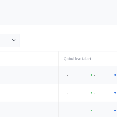
Qabul kvotalari
-
-
-
-
-
-