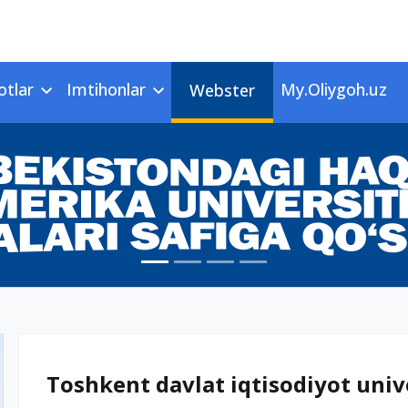
otlar
Imtihonlar
My.Oliygoh.uz
Webster
Toshkent davlat iqtisodiyot unive