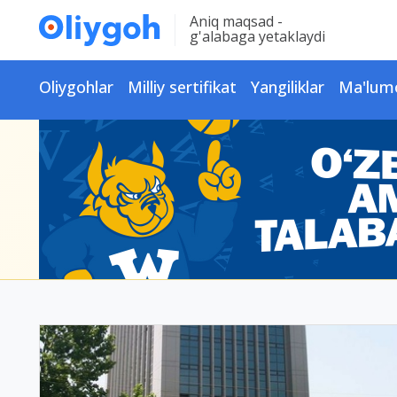
Aniq maqsad -
g'alabaga yetaklaydi
Oliygohlar
Milliy sertifikat
Yangiliklar
Ma'lum