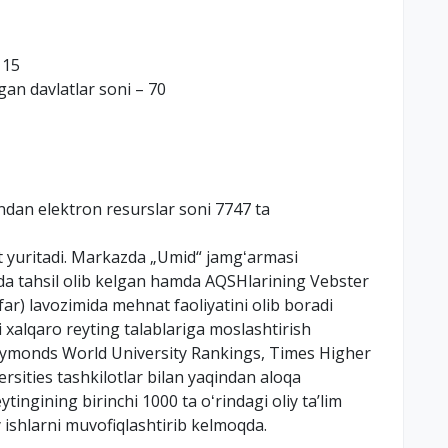
115
gan davlatlar soni – 70
ndan elektron resurslar soni 7747 ta
at yuritadi. Markazda „Umid“ jamgʻarmasi
da tahsil olib kelgan hamda AQSHlarining Vebster
far) lavozimida mehnat faoliyatini olib boradi
i xalqaro reyting talablariga moslashtirish
 Symonds World University Rankings, Times Higher
sities tashkilotlar bilan yaqindan aloqa
tingining birinchi 1000 ta oʻrindagi oliy taʼlim
y ishlarni muvofiqlashtirib kelmoqda.