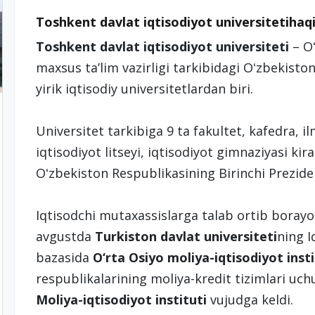
Toshkent davlat iqtisodiyot universitetiha
Toshkent davlat iqtisodiyot universiteti
– Oʻ
maxsus taʼlim vazirligi tarkibidagi Oʻzbekist
yirik iqtisodiy universitetlardan biri.
Universitet tarkibiga 9 ta fakultet, kafedra, i
iqtisodiyot litseyi, iqtisodiyot gimnaziyasi kira
Oʻzbekiston Respublikasining Birinchi Prezid
Iqtisodchi mutaxassislarga talab ortib borayot
avgustda
Turkiston davlat universiteti
ning I
bazasida
O‘rta Osiyo moliya-iqtisodiyot insti
respublikalarining moliya-kredit tizimlari uc
Moliya-iqtisodiyot instituti
vujudga keldi.