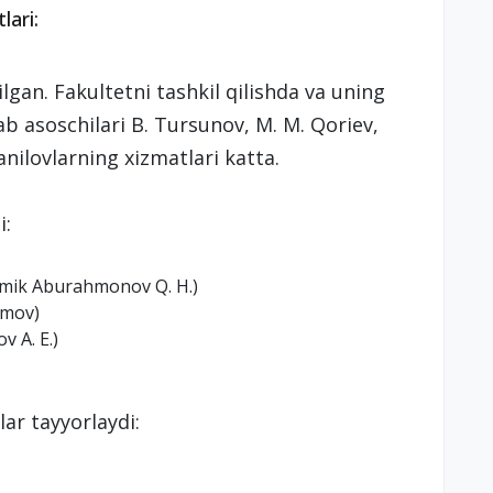
lari:
ilgan. Fakultetni tashkil qilishda va uning
ab asoschilari B. Tursunov, M. M. Qoriev,
anilovlarning xizmatlari katta.
i:
demik Aburahmonov Q. H.)
imov)
 A. E.)
lar tayyorlaydi: