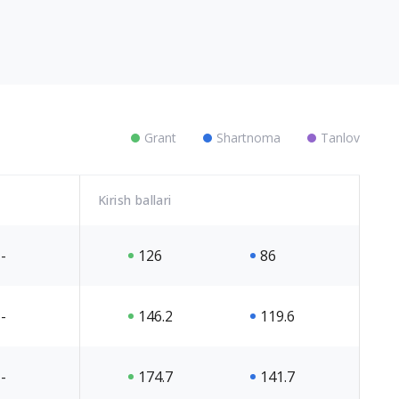
Grant
Shartnoma
Tanlov
Kirish ballari
-
126
86
-
146.2
119.6
-
174.7
141.7