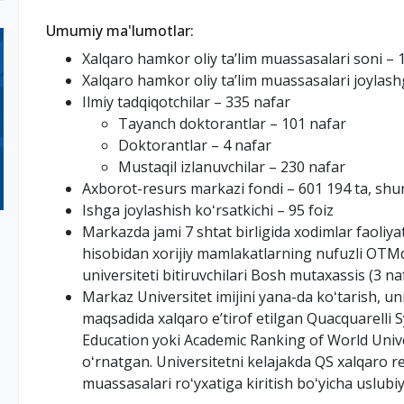
Umumiy ma'lumotlar:
Xalqaro hamkor oliy taʼlim muassasalari soni – 
Xalqaro hamkor oliy taʼlim muassasalari joylash
Ilmiy tadqiqotchilar – 335 nafar
Tayanch doktorantlar – 101 nafar
Doktorantlar – 4 nafar
Mustaqil izlanuvchilar – 230 nafar
Axborot-resurs markazi fondi – 601 194 ta, shu
Ishga joylashish koʻrsatkichi – 95 foiz
Markazda jami 7 shtat birligida xodimlar faoliy
hisobidan xorijiy mamlakatlarning nufuzli OTM
universiteti bitiruvchilari Bosh mutaxassis (3 na
Markaz Universitet imijini yana-da koʻtarish, un
maqsadida xalqaro eʼtirof etilgan Quacquarelli
Education yoki Academic Ranking of World Univer
oʻrnatgan. Universitetni kelajakda QS xalqaro rey
muassasalari roʻyxatiga kiritish boʻyicha uslubi