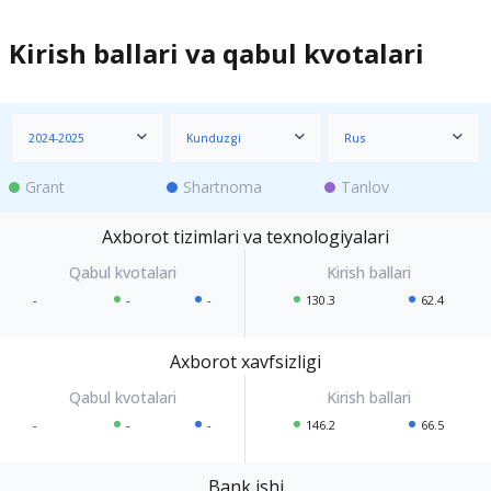
Kirish ballari va qabul kvotalari
2024-2025
Kunduzgi
Rus
Grant
Shartnoma
Tanlov
Axborot tizimlari va texnologiyalari
-
-
-
130.3
62.4
Axborot xavfsizligi
-
-
-
146.2
66.5
Bank ishi