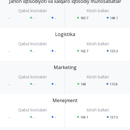
Jahon iqtisodiyoti va xalqaro iqtisodiy munosabatlar
-
-
-
183.7
148.1
Logistika
-
-
-
162.7
125.5
Marketing
-
-
-
168
115.8
Menejment
-
-
-
169.1
127.3