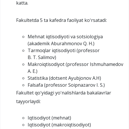
katta.
Fakultetda 5 ta kafedra faoliyat koʻrsatadi:
Mehnat iqtisodiyoti va sotsiologiya
(akademik Aburahmonov Q. H.)
Tarmoqlar iqtisodiyoti (professor
B. T. Salimov)
Makroiqtisodiyot (professor Ishmuhamedov
A. E.)
Statistika (dotsent Ayubjonov A.H)
Falsafa (professor Soipnazarov I. S.)
Fakultet qoʻyidagi yoʻnalishlarda bakalavrlar
tayyorlaydi:
Iqtisodiyot (mehnat)
Iqtisodiyot (makroiqtisodiyot)