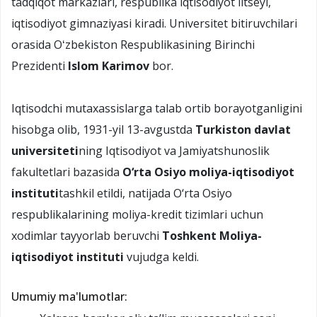
tadqiqot markazlari, respublika iqtisodiyot litseyi,
iqtisodiyot gimnaziyasi kiradi. Universitet bitiruvchilari
orasida Oʻzbekiston Respublikasining Birinchi
Prezidenti
Islom Karimov
bor.
Iqtisodchi mutaxassislarga talab ortib borayotganligini
hisobga olib, 1931-yil 13-avgustda
Turkiston davlat
universiteti
ning Iqtisodiyot va Jamiyatshunoslik
fakultetlari bazasida
O‘rta Osiyo moliya-iqtisodiyot
instituti
tashkil etildi, natijada O‘rta Osiyo
respublikalarining moliya-kredit tizimlari uchun
xodimlar tayyorlab beruvchi
Toshkent Moliya-
iqtisodiyot instituti
vujudga keldi.
Umumiy ma'lumotlar: