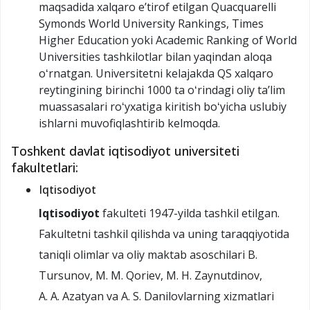
maqsadida xalqaro eʼtirof etilgan Quacquarelli
Symonds World University Rankings, Times
Higher Education yoki Academic Ranking of World
Universities tashkilotlar bilan yaqindan aloqa
oʻrnatgan. Universitetni kelajakda QS xalqaro
reytingining birinchi 1000 ta oʻrindagi oliy taʼlim
muassasalari roʻyxatiga kiritish boʻyicha uslubiy
ishlarni muvofiqlashtirib kelmoqda.
Toshkent davlat iqtisodiyot universiteti
fakultetlari:
Iqtisodiyot
Iqtisodiyot
fakulteti 1947-yilda tashkil etilgan.
Fakultetni tashkil qilishda va uning taraqqiyotida
taniqli olimlar va oliy maktab asoschilari B.
Tursunov, M. M. Qoriev, M. H. Zaynutdinov,
A. A. Azatyan va A. S. Danilovlarning xizmatlari