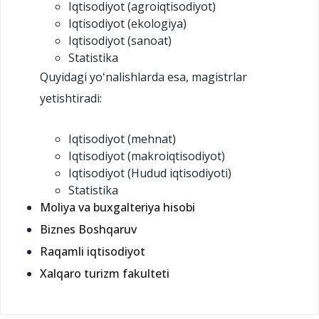
Iqtisodiyot (agroiqtisodiyot)
Iqtisodiyot (ekologiya)
Iqtisodiyot (sanoat)
Statistika
Quyidagi yoʻnalishlarda esa, magistrlar
yetishtiradi:
Iqtisodiyot (mehnat)
Iqtisodiyot (makroiqtisodiyot)
Iqtisodiyot (Hudud iqtisodiyoti)
Statistika
Moliya va buxgalteriya hisobi
Biznes Boshqaruv
Raqamli iqtisodiyot
Xalqaro turizm fakulteti