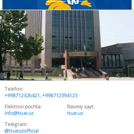
Telefon:
+998712326421, +998712394123
Elektron pochta:
Rasmiy sayt:
info@tsue.uz
tsue.uz
Telegram:
@tsueuzofficial