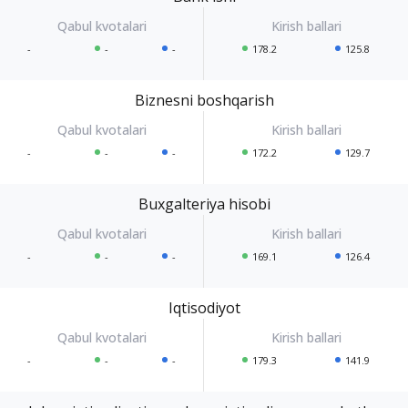
-
-
-
178.2
125.8
Biznesni boshqarish
-
-
-
172.2
129.7
Buxgalteriya hisobi
-
-
-
169.1
126.4
Iqtisodiyot
-
-
-
179.3
141.9