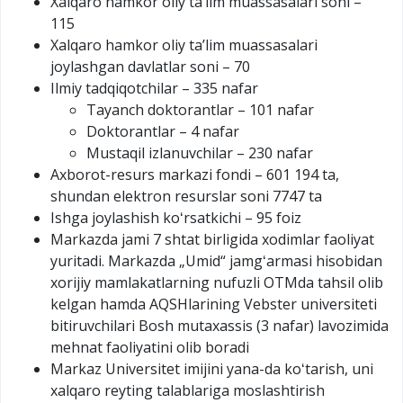
Xalqaro hamkor oliy taʼlim muassasalari soni –
115
Xalqaro hamkor oliy taʼlim muassasalari
joylashgan davlatlar soni – 70
Ilmiy tadqiqotchilar – 335 nafar
Tayanch doktorantlar – 101 nafar
Doktorantlar – 4 nafar
Mustaqil izlanuvchilar – 230 nafar
Axborot-resurs markazi fondi – 601 194 ta,
shundan elektron resurslar soni 7747 ta
Ishga joylashish koʻrsatkichi – 95 foiz
Markazda jami 7 shtat birligida xodimlar faoliyat
yuritadi. Markazda „Umid“ jamgʻarmasi hisobidan
xorijiy mamlakatlarning nufuzli OTMda tahsil olib
kelgan hamda AQSHlarining Vebster universiteti
bitiruvchilari Bosh mutaxassis (3 nafar) lavozimida
mehnat faoliyatini olib boradi
Markaz Universitet imijini yana-da koʻtarish, uni
xalqaro reyting talablariga moslashtirish