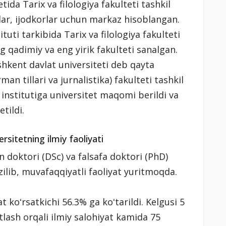
tida Tarix va filologiya fakulteti tashkil
lar, ijodkorlar uchun markaz hisoblangan.
uti tarkibida Tarix va filologiya fakulteti
g qadimiy va eng yirik fakulteti sanalgan.
oshkent davlat universiteti deb qayta
an tillari va jurnalistika) fakulteti tashkil
 institutiga universitet maqomi berildi va
etildi.
rsitetning ilmiy faoliyati
an doktori (DSc) va falsafa doktori (PhD)
zilib, muvafaqqiyatli faoliyat yuritmoqda.
t koʻrsatkichi 56.3% ga koʻtarildi. Kelgusi 5
atlash orqali ilmiy salohiyat kamida 75