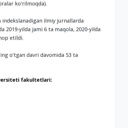
oralar koʻrilmoqda).
 indekslanadigan ilmiy jurnallarda
ida 2019-yilda jami 6 ta maqola, 2020-yilda
op etildi.
lning oʻtgan davri davomida 53 ta
ersiteti fakultetlari: