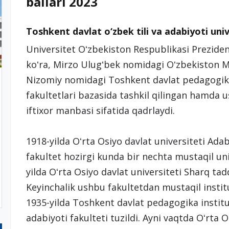
ballari 2023
Toshkent davlat o‘zbek tili va adabiyoti un
Universitet Oʻzbekiston Respublikasi Prezide
koʻra,
Mirzo Ulugʻbek nomidagi Oʻzbekiston Mill
Nizomiy nomidagi Toshkent davlat pedagogika 
fakultetlari bazasida tashkil qilingan hamda us
iftixor manbasi sifatida qadrlaydi.
1918-yilda Oʻrta Osiyo davlat universiteti Adab
fakultet hozirgi kunda bir nechta mustaqil un
yilda Oʻrta Osiyo davlat universiteti Sharq tadq
Keyinchalik ushbu fakultetdan mustaqil institu
1935-yilda Toshkent davlat pedagogika instituti
adabiyoti fakulteti tuzildi. Ayni vaqtda Oʻrta 