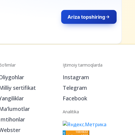
Bo‘limlar
Ijtimoiy tarmoqlarda
Oliygohlar
Instagram
Milliy sertifikat
Telegram
Yangiliklar
Facebook
Ma'lumotlar
Analitika
Imtihonlar
Webster