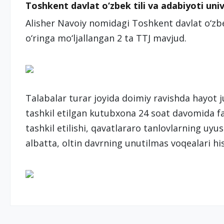
Toshkent davlat o‘zbek tili va adabiyoti uni
Alisher Navoiy nomidagi Toshkent davlat o‘zbek
o‘ringa mo‘ljallangan 2 ta TTJ mavjud.
Talabalar turar joyida doimiy ravishda hayot 
tashkil etilgan kutubxona 24 soat davomida fa
tashkil etilishi, qavatlararo tanlovlarning uyushti
albatta, oltin davrning unutilmas voqealari h