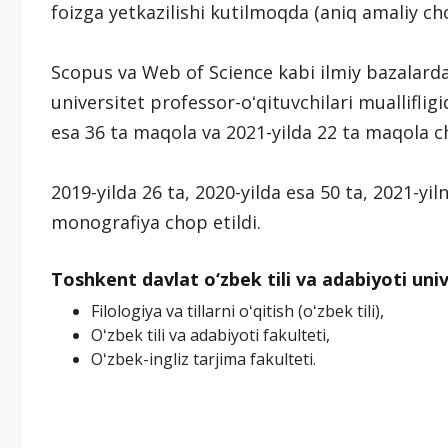
foizga yetkazilishi kutilmoqda (aniq amaliy ch
Scopus va Web of Science kabi ilmiy bazalarda
universitet professor-oʻqituvchilari mualliflig
esa 36 ta maqola va 2021-yilda 22 ta maqola ch
2019-yilda 26 ta, 2020-yilda esa 50 ta, 2021-yi
monografiya chop etildi.
Toshkent davlat o‘zbek tili va adabiyoti univ
Filologiya va tillarni oʻqitish (oʻzbek tili),
Oʻzbek tili va adabiyoti fakulteti,
Oʻzbek-ingliz tarjima fakulteti.