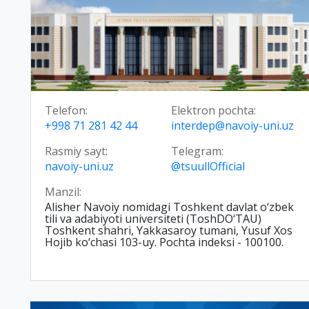
Telefon:
Elektron pochta:
+998 71 281 42 44
interdep@navoiy-uni.uz
Rasmiy sayt:
Telegram:
navoiy-uni.uz
@tsuullOfficial
Manzil:
Alisher Navoiy nomidagi Toshkent davlat o‘zbek
tili va adabiyoti universiteti (ToshDO‘TAU)
Toshkent shahri, Yakkasaroy tumani, Yusuf Xos
Hojib ko‘chasi 103-uy. Pochta indeksi - 100100.