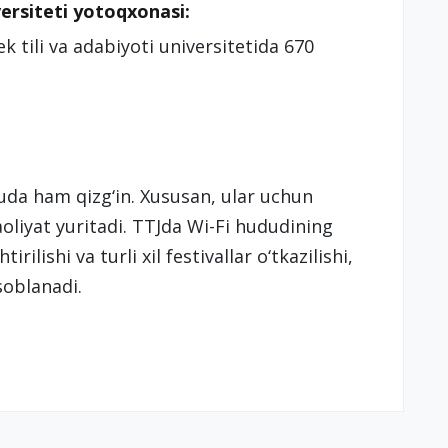
versiteti yotoqxonasi:
 tili va adabiyoti universitetida 670
juda ham qizg‘in. Xususan, ular uchun
oliyat yuritadi. TTJda Wi-Fi hududining
rilishi va turli xil festivallar o‘tkazilishi,
isoblanadi.