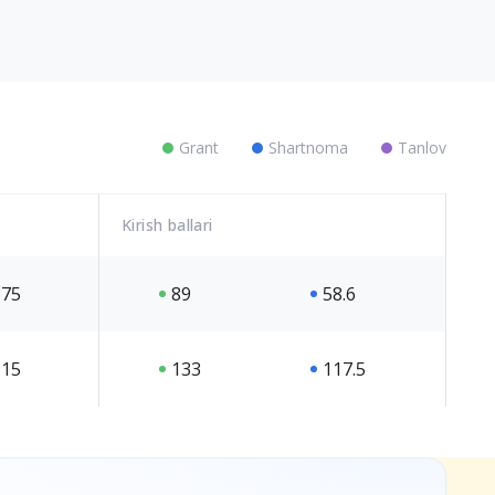
Grant
Shartnoma
Tanlov
Kirish ballari
75
89
58.6
15
133
117.5