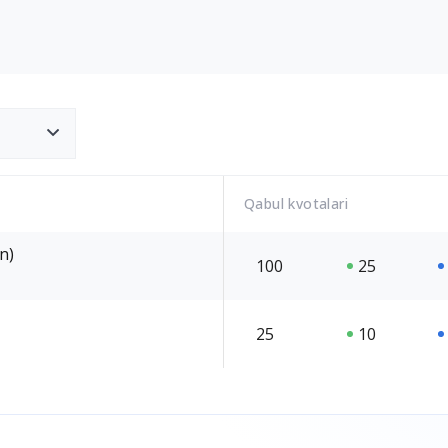
Qabul kvotalari
n)
100
25
25
10