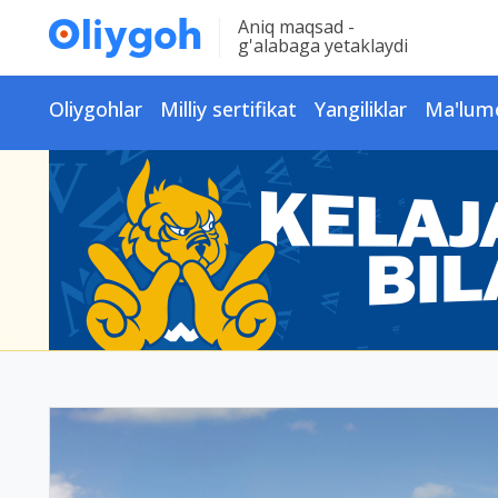
Aniq maqsad -
g'alabaga yetaklaydi
Oliygohlar
Milliy sertifikat
Yangiliklar
Ma'lum