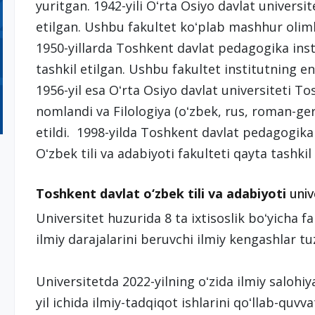
yuritgan. 1942-yili Oʻrta Osiyo davlat universite
etilgan. Ushbu fakultet koʻplab mashhur olim
1950-yillarda Toshkent davlat pedagogika instit
tashkil etilgan. Ushbu fakultet institutning en
1956-yil esa Oʻrta Osiyo davlat universiteti T
nomlandi va Filologiya (oʻzbek, rus, roman-germ
etildi. 1998-yilda Toshkent davlat pedagogika
Oʻzbek tili va adabiyoti fakulteti qayta tashkil 
Toshkent davlat o‘zbek tili va adabiyoti
unive
Universitet huzurida 8 ta ixtisoslik boʻyicha f
ilmiy darajalarini beruvchi ilmiy kengashlar tu
Universitetda 2022-yilning oʻzida ilmiy salohiya
yil ichida ilmiy-tadqiqot ishlarini qoʻllab-quvv