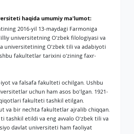
iversiteti haqida umumiy ma'lumot:
ntining 2016-yil 13-maydagi Farmoniga
iy universitetning Oʻzbek filologiyasi va
universitetining Oʻzbek tili va adabiyoti
hbu fakultetlar tarixini oʻzining faxr-
iyot va falsafa fakulteti ochilgan. Ushbu
iversitetlar uchun ham asos boʻlgan. 1921-
iqotlari fakulteti tashkil etilgan.
t va bir nechta fakultetlar ajralib chiqqan.
 tashkil etildi va eng avvalo Oʻzbek tili va
Osiyo davlat universiteti ham faoliyat