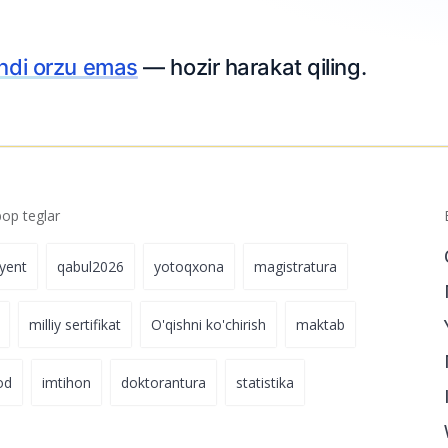
Ariza topshiring
p teglar
iyent
qabul2026
yotoqxona
magistratura
milliy sertifikat
O'qishni ko'chirish
maktab
od
imtihon
doktorantura
statistika