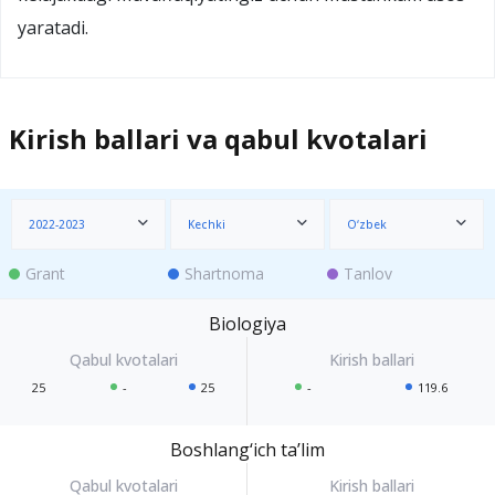
yaratadi.
Kirish ballari va qabul kvotalari
2022-2023
Kechki
O‘zbek
Grant
Shartnoma
Tanlov
Biologiya
25
-
25
-
119.6
Boshlang‘ich ta’lim