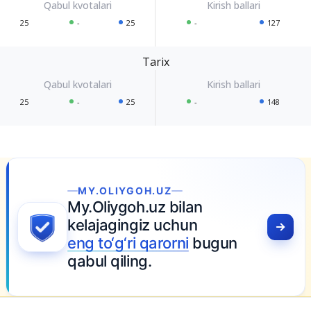
25
-
25
-
127
Tarix
25
-
25
-
148
H.UZ
uz bilan
z uchun
qarorni
bugun
.