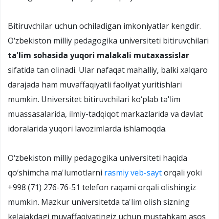
Bitiruvchilar uchun ochiladigan imkoniyatlar kengdir.
O‘zbekiston milliy pedagogika universiteti bitiruvchilari
ta'lim sohasida yuqori malakali mutaxassislar
sifatida tan olinadi. Ular nafaqat mahalliy, balki xalqaro
darajada ham muvaffaqiyatli faoliyat yuritishlari
mumkin. Universitet bitiruvchilari ko‘plab ta'lim
muassasalarida, ilmiy-tadqiqot markazlarida va davlat
idoralarida yuqori lavozimlarda ishlamoqda.
O‘zbekiston milliy pedagogika universiteti haqida
qo‘shimcha ma'lumotlarni
rasmiy veb-sayt
orqali yoki
+998 (71) 276-76-51 telefon raqami orqali olishingiz
mumkin. Mazkur universitetda ta'lim olish sizning
kelajakdagi muvaffaqiyatingiz uchun mustahkam asos