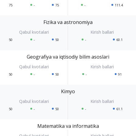
75
-
75
-
111.4
Fizika va astronomiya
50
-
50
-
60.1
Geografiya va iqtisodiy bilim asoslari
50
-
50
-
91
Kimyo
50
-
50
-
61.1
Matematika va informatika