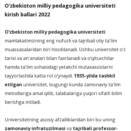
O‘zbekiston milliy pedagogika universiteti
kirish ballari 2022
O‘zbekiston milliy pedagogika universiteti
mamlakatimizning eng nufuzli va tajribali oliy ta'lim
muassasalaridan biri hisoblanadi. Ushbu universitet o‘z
tarixi va an'analari bilan faxrlanadi va o‘qituvchilar
hamda ta'lim sohasidagi yetakchi mutaxassislarni
tayyorlashda katta rol o‘ynaydi.
1935-yilda tashkil
etilgan
universitet, bugungi kunda zamonaviy ta'lim
metodlariga amal qilib, talabalariga yuqori sifatli bilim
berishga intiladi.
Universitetning asosiy afzalliklaridan biri bu uning
zamonaviy infratuzilmasi
va
tajribali professor-