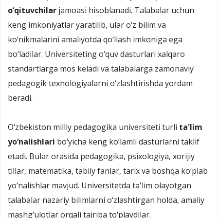
o‘qituvchilar
jamoasi hisoblanadi. Talabalar uchun
keng imkoniyatlar yaratilib, ular o‘z bilim va
ko‘nikmalarini amaliyotda qo‘llash imkoniga ega
bo‘ladilar. Universiteting o‘quv dasturlari xalqaro
standartlarga mos keladi va talabalarga zamonaviy
pedagogik texnologiyalarni o‘zlashtirishda yordam
beradi.
O‘zbekiston milliy pedagogika universiteti turli
ta'lim
yo‘nalishlari
bo‘yicha keng ko‘lamli dasturlarni taklif
etadi. Bular orasida pedagogika, psixologiya, xorijiy
tillar, matematika, tabiiy fanlar, tarix va boshqa ko‘plab
yo‘nalishlar mavjud. Universitetda ta'lim olayotgan
talabalar nazariy bilimlarni o‘zlashtirgan holda, amaliy
mashg‘ulotlar orqali tajriba to‘playdilar.