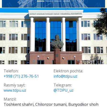
Telefon:
Elektron pochta:
+998 (71) 276-76-51
info@tdpu.uz
Rasmiy sayt:
Telegram:
www.tdpu.uz
@TDPU_uz
Manzil:
Toshkent shahri, Chilonzor tumani, Bunyodkor shoh