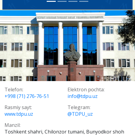
Telefon:
Elektron pochta:
+998 (71) 276-76-51
info@tdpu.uz
Rasmiy sayt:
Telegram:
www.tdpu.uz
@TDPU_uz
Manzil:
Toshkent shahri, Chilonzor tumani, Bunyodkor shoh