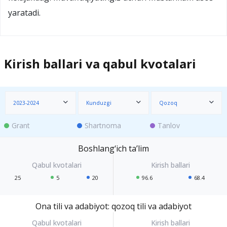
yaratadi.
Kirish ballari va qabul kvotalari
2023-2024
Kunduzgi
Qozoq
Grant
Shartnoma
Tanlov
Boshlang‘ich ta’lim
25
5
20
96.6
68.4
Ona tili va adabiyot: qozoq tili va adabiyot