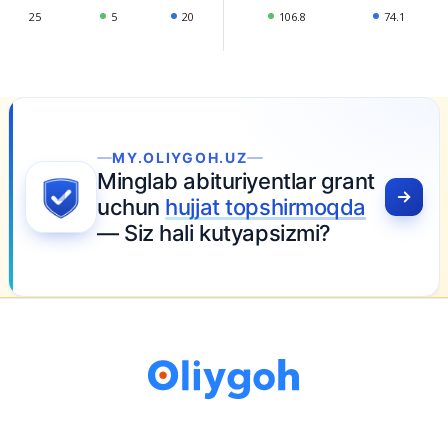
25
5
20
106.8
74.1
MY.OLIYGOH.UZ
Minglab abituriyentlar grant
uchun
hujjat topshirmoqda
— Siz hali kutyapsizmi?