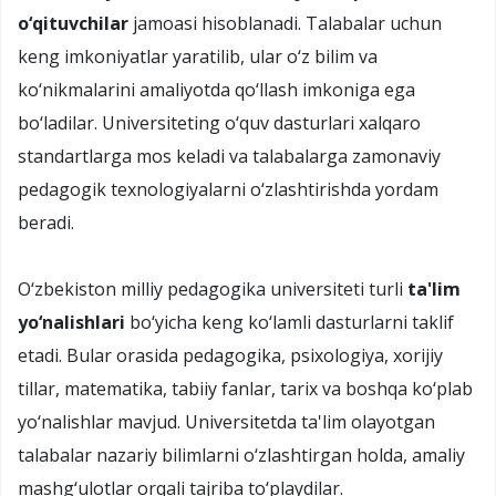
o‘qituvchilar
jamoasi hisoblanadi. Talabalar uchun
keng imkoniyatlar yaratilib, ular o‘z bilim va
ko‘nikmalarini amaliyotda qo‘llash imkoniga ega
bo‘ladilar. Universiteting o‘quv dasturlari xalqaro
standartlarga mos keladi va talabalarga zamonaviy
pedagogik texnologiyalarni o‘zlashtirishda yordam
beradi.
O‘zbekiston milliy pedagogika universiteti turli
ta'lim
yo‘nalishlari
bo‘yicha keng ko‘lamli dasturlarni taklif
etadi. Bular orasida pedagogika, psixologiya, xorijiy
tillar, matematika, tabiiy fanlar, tarix va boshqa ko‘plab
yo‘nalishlar mavjud. Universitetda ta'lim olayotgan
talabalar nazariy bilimlarni o‘zlashtirgan holda, amaliy
mashg‘ulotlar orqali tajriba to‘playdilar.