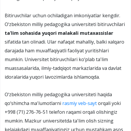
Bitiruvchilar uchun ochiladigan imkoniyatlar kengdir.
O‘zbekiston milliy pedagogika universiteti bitiruvchilari
ta'lim sohasida yuqori malakali mutaxassislar
sifatida tan olinadi. Ular nafaqat mahalliy, balki xalqaro
darajada ham muvaffaqiyatli faoliyat yuritishlari
mumkin. Universitet bitiruvchilari ko‘plab ta'lim
muassasalarida, ilmiy-tadqiqot markazlarida va davlat
idoralarida yuqori lavozimlarda ishlamoqda.
O‘zbekiston milliy pedagogika universiteti haqida
qo‘shimcha ma'lumotlarni
rasmiy veb-sayt
orqali yoki
+998 (71) 276-76-51 telefon raqami orqali olishingiz
mumkin. Mazkur universitetda ta'lim olish sizning
kelajakdagi muvaffaqiyatingiz uchun mustahkam asos