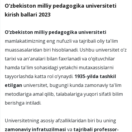
O‘zbekiston milliy pedagogika universiteti
kirish ballari 2023
O‘zbekiston milliy pedagogika universiteti
mamlakatimizning eng nufuzli va tajribali oliy ta'lim
muassasalaridan biri hisoblanadi. Ushbu universitet o‘z
tarixi va an'analari bilan faxrlanadi va o‘qituvchilar
hamda ta'lim sohasidagi yetakchi mutaxassislarni
tayyorlashda katta rol o‘ynaydi.
1935-yilda tashkil
etilgan
universitet, bugungi kunda zamonaviy ta'lim
metodlariga amal qilib, talabalariga yuqori sifatli bilim
berishga intiladi.
Universitetning asosiy afzalliklaridan biri bu uning
zamonaviy infratuzilmasi
va
tajribali professor-