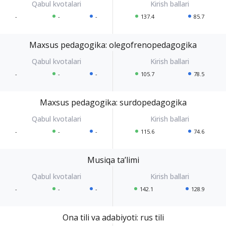
-
-
-
137.4
85.7
Maxsus pedagogika: olegofrenopedagogika
-
-
-
105.7
78.5
Maxsus pedagogika: surdopedagogika
-
-
-
115.6
74.6
Musiqa taʼlimi
-
-
-
142.1
128.9
Ona tili va adabiyoti: rus tili