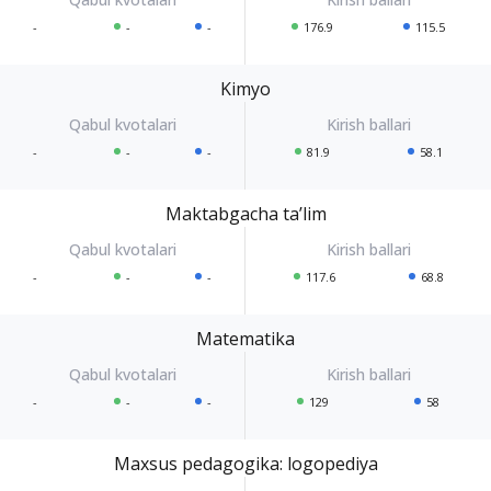
-
-
-
176.9
115.5
Kimyo
-
-
-
81.9
58.1
Maktabgacha taʼlim
-
-
-
117.6
68.8
Matematika
-
-
-
129
58
Maxsus pedagogika: logopediya