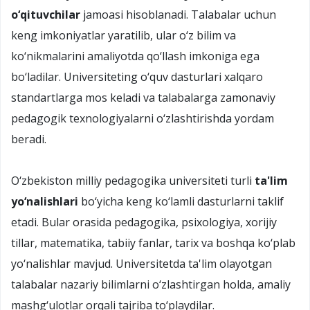
o‘qituvchilar
jamoasi hisoblanadi. Talabalar uchun
keng imkoniyatlar yaratilib, ular o‘z bilim va
ko‘nikmalarini amaliyotda qo‘llash imkoniga ega
bo‘ladilar. Universiteting o‘quv dasturlari xalqaro
standartlarga mos keladi va talabalarga zamonaviy
pedagogik texnologiyalarni o‘zlashtirishda yordam
beradi.
O‘zbekiston milliy pedagogika universiteti turli
ta'lim
yo‘nalishlari
bo‘yicha keng ko‘lamli dasturlarni taklif
etadi. Bular orasida pedagogika, psixologiya, xorijiy
tillar, matematika, tabiiy fanlar, tarix va boshqa ko‘plab
yo‘nalishlar mavjud. Universitetda ta'lim olayotgan
talabalar nazariy bilimlarni o‘zlashtirgan holda, amaliy
mashg‘ulotlar orqali tajriba to‘playdilar.