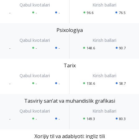
-
-
-
96.6
76.5
Psixologiya
-
-
-
148.6
90.7
Tarix
-
-
-
150.6
58.7
Tasviriy sanʼat va muhandislik grafikasi
-
-
-
149.3
80.3
Xorijiy til va adabiyoti: ingliz tili