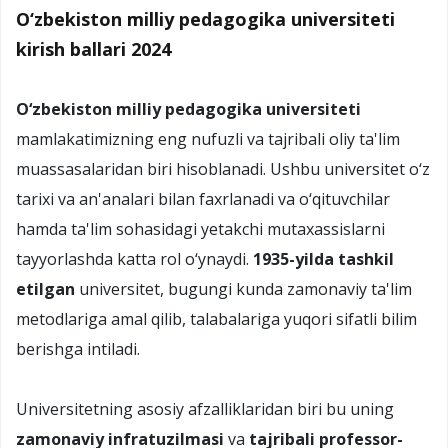
O‘zbekiston milliy pedagogika universiteti
kirish ballari 2024
O‘zbekiston milliy pedagogika universiteti
mamlakatimizning eng nufuzli va tajribali oliy ta'lim
muassasalaridan biri hisoblanadi. Ushbu universitet o‘z
tarixi va an'analari bilan faxrlanadi va o‘qituvchilar
hamda ta'lim sohasidagi yetakchi mutaxassislarni
tayyorlashda katta rol o‘ynaydi.
1935-yilda tashkil
etilgan
universitet, bugungi kunda zamonaviy ta'lim
metodlariga amal qilib, talabalariga yuqori sifatli bilim
berishga intiladi.
Universitetning asosiy afzalliklaridan biri bu uning
zamonaviy infratuzilmasi
va
tajribali professor-