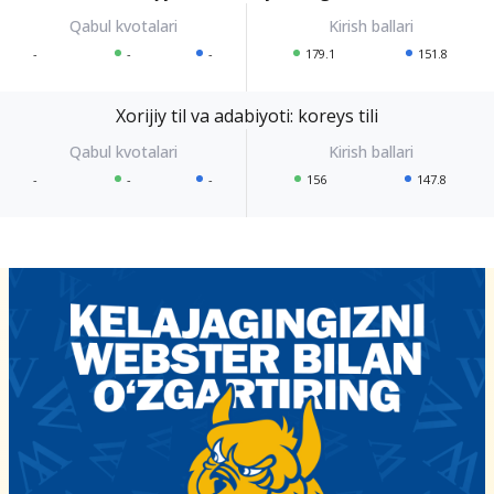
-
-
-
179.1
151.8
Xorijiy til va adabiyoti: koreys tili
-
-
-
156
147.8