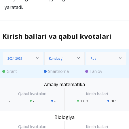
yaratadi.
Kirish ballari va qabul kvotalari
2024-2025
Kunduzgi
Rus
Grant
Shartnoma
Tanlov
Amaliy matematika
-
-
-
133.3
58.1
Biologiya