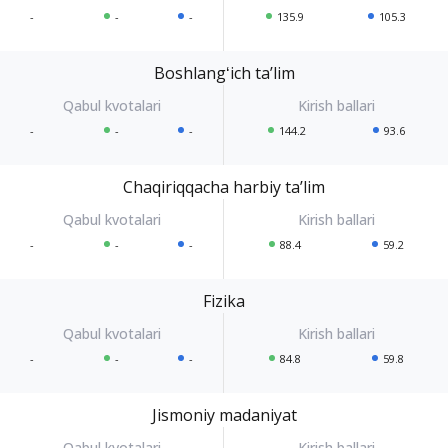
-
-
-
135.9
105.3
Boshlangʻich taʼlim
-
-
-
144.2
93.6
Chaqiriqqacha harbiy taʼlim
-
-
-
88.4
59.2
Fizika
-
-
-
84.8
59.8
Jismoniy madaniyat