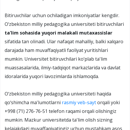
Bitiruvchilar uchun ochiladigan imkoniyatlar kengdir.
O‘zbekiston milliy pedagogika universiteti bitiruvchilari
ta'lim sohasida yuqori malakali mutaxassislar
sifatida tan olinadi. Ular nafaqat mahalliy, balki xalqaro
darajada ham muvaffaqiyatli faoliyat yuritishlari
mumkin. Universitet bitiruvchilari ko‘plab ta'lim
muassasalarida, ilmiy-tadqiqot markazlarida va davlat
idoralarida yuqori lavozimlarda ishlamoqda.
O‘zbekiston milliy pedagogika universiteti haqida
qo‘shimcha ma'lumotlarni
rasmiy veb-sayt
orqali yoki
+998 (71) 276-76-51 telefon raqami orqali olishingiz
mumkin. Mazkur universitetda ta'lim olish sizning
kelajakdagi muvaffaqiyatingiz uchun mustahkam asos