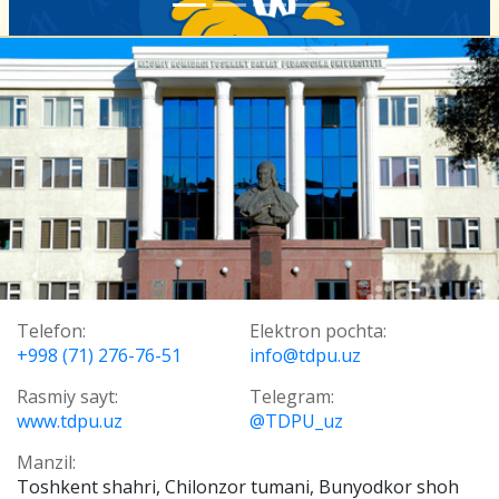
Telefon:
Elektron pochta:
+998 (71) 276-76-51
info@tdpu.uz
Rasmiy sayt:
Telegram:
www.tdpu.uz
@TDPU_uz
Manzil:
Toshkent shahri, Chilonzor tumani, Bunyodkor shoh