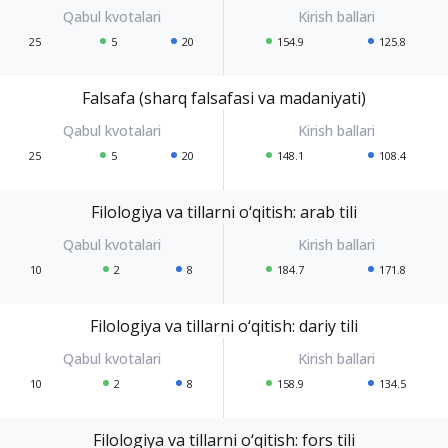
25
5
20
154.9
125.8
Falsafa (sharq falsafasi va madaniyati)
25
5
20
148.1
108.4
Filologiya va tillarni o‘qitish: arab tili
10
2
8
184.7
171.8
Filologiya va tillarni o‘qitish: dariy tili
10
2
8
158.9
134.5
Filologiya va tillarni o‘qitish: fors tili