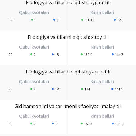
Filologiya va tillarni o‘qitish: uyg‘ur tili
10
3
7
150.6
123
Filologiya va tillarni o‘qitish: xitoy tili
20
2
18
180.4
144.3
Filologiya va tillarni o‘qitish: yapon tili
20
2
18
174
141.1
Gid hamrohligi va tarjimonlik faoliyati: malay tili
13
2
11
159.3
101.6