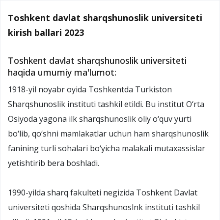
Toshkent davlat sharqshunoslik universiteti
kirish ballari 2023
Toshkent davlat sharqshunoslik universiteti
haqida umumiy ma'lumot:
1918-yil noyabr oyida Toshkentda Turkiston
Sharqshunoslik instituti tashkil etildi. Bu institut O‘rta
Osiyoda yagona ilk sharqshunoslik oliy o‘quv yurti
bo‘lib, qo‘shni mamlakatlar uchun ham sharqshunoslik
fanining turli sohalari bo‘yicha malakali mutaxassislar
yetishtirib bera boshladi.
1990-yilda sharq fakulteti negizida Toshkent Davlat
universiteti qoshida Sharqshunoslnk instituti tashkil