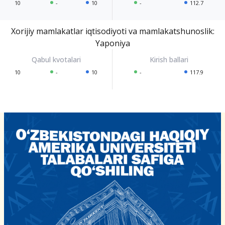
10
-
10
-
112.7
Xorijiy mamlakatlar iqtisodiyoti va mamlakatshunoslik:
Yaponiya
10
-
10
-
117.9