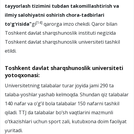
tayyorlash tizimini tubdan takomillashtirish va
ilmiy salohiyatni oshirish chora-tadbirlari
[14]
toʻgʻrisida"
gi
qarorga imzo chekdi. Qaror bilan
Toshkent davlat sharqshunoslik instituti negizida
Toshkent davlat sharqshunoslik universiteti tashkil
etildi.
Toshkent davlat sharqshunoslik universiteti
yotoqxonasi:
Universitetning talabalar turar joyida jami 290 ta
talaba-yoshlar yashab kelmoqda. Shundan qiz talabalar
140 nafar va o’g’il bola talabalar 150 nafarni tashkil
qiladi. TTJ da talabalar bo’sh vaqtlarini mazmunli
o’tkazishlari uchun sport zali, kutubxona doim faoliyat
yuritadi.