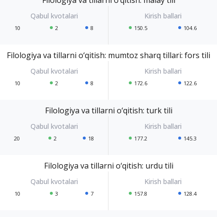
10
2
8
150.5
104.6
Filologiya va tillarni o‘qitish: mumtoz sharq tillari: fors tili
10
2
8
172.6
122.6
Filologiya va tillarni o‘qitish: turk tili
20
2
18
177.2
145.3
Filologiya va tillarni o‘qitish: urdu tili
10
3
7
157.8
128.4