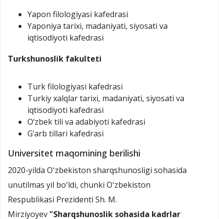
Yapon filologiyasi kafedrasi
Yaponiya tarixi, madaniyati, siyosati va
iqtisodiyoti kafedrasi
Turkshunoslik
fakulteti
Turk filologiyasi kafedrasi
Turkiy xalqlar tarixi, madaniyati, siyosati va
iqtisodiyoti kafedrasi
O‘zbek tili va adabiyoti kafedrasi
G‘arb tillari kafedrasi
Universitet maqomining berilishi
2020-yilda Oʻzbekiston sharqshunosligi sohasida
unutilmas yil boʻldi, chunki Oʻzbekiston
Respublikasi Prezidenti Sh. M.
Mirziyoyev
"Sharqshunoslik sohasida kadrlar