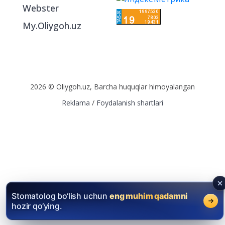
Webster
My.Oliygoh.uz
2026 © Oliygoh.uz, Barcha huquqlar himoyalangan
Reklama
/
Foydalanish shartlari
Stomatolog bo‘lish uchun
eng muhim qadamni
hozir qo‘ying.