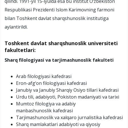
qilindi. 1991-yil 15-iyulda esa bu institut O‘zbekiston
Respublikasi Prezidenti Islom Karimovning farmoni
bilan Toshkent davlat sharqshunoslik institutiga
aylantirildi.
Toshkent davlat sharqshunoslik universiteti
fakultetlari:
Sharq filologiyasi va tarjimashunoslik fakulteti
Arab filologiyasi kafedrasi
Eron-afg‘on filologiyasi kafedrasi
Janubiy va Janubiy Sharqiy Osiyo tillari kafedrasi
Urdu tili, adabiyoti, Pokiston madaniyati va tarixi
Mumtoz filologiya va adabiy
manbashunoslik kafedrasi
Tarjimashunoslik va xalqaro jurnalistika kafedrasi
Sharq mamlakatlari adabiyoti va qiyosiy