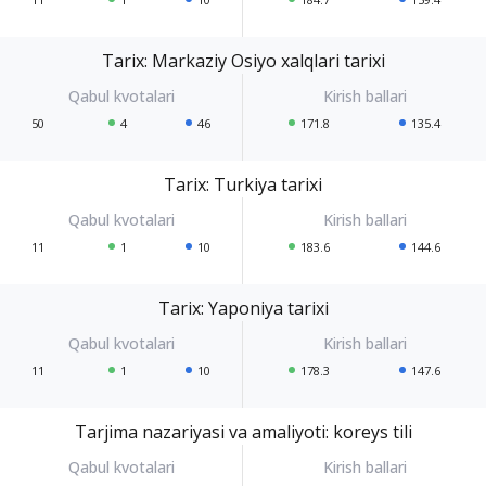
Tarix: Markaziy Osiyo xalqlari tarixi
50
4
46
171.8
135.4
Tarix: Turkiya tarixi
11
1
10
183.6
144.6
Tarix: Yaponiya tarixi
11
1
10
178.3
147.6
Tarjima nazariyasi va amaliyoti: koreys tili