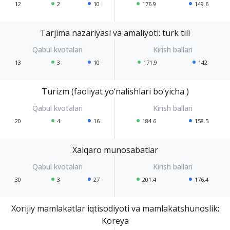
12
2
10
176.9
149.6
Tarjima nazariyasi va amaliyoti: turk tili
13
3
10
171.9
142
Turizm (faoliyat yo‘nalishlari bo‘yicha )
20
4
16
184.6
158.5
Xalqaro munosabatlar
30
3
27
201.4
176.4
Xorijiy mamlakatlar iqtisodiyoti va mamlakatshunoslik:
Koreya