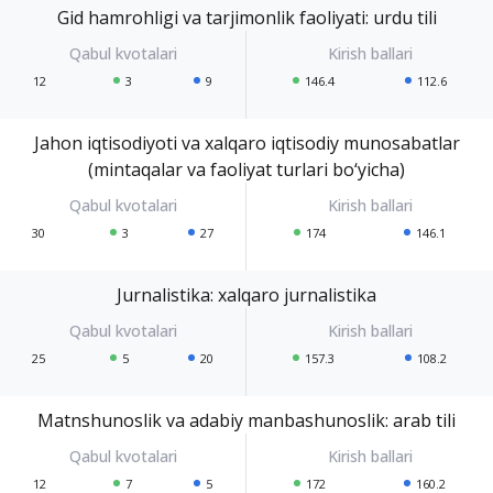
Gid hamrohligi va tarjimonlik faoliyati: urdu tili
12
3
9
146.4
112.6
Jahon iqtisodiyoti va xalqaro iqtisodiy munosabatlar
(mintaqalar va faoliyat turlari bo‘yicha)
30
3
27
174
146.1
Jurnalistika: xalqaro jurnalistika
25
5
20
157.3
108.2
Matnshunoslik va adabiy manbashunoslik: arab tili
12
7
5
172
160.2