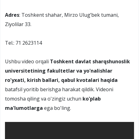
Adres
: Toshkent shahar, Mirzo Ulug’bek tumani,
Ziyolilar 33.
Tel.: 71 2623114
Ushbu video orqali
Toshkent davlat sharqshunoslik
universitetining fakultetlar va yo'nalishlar
ro'yxati, kirish ballari, qabul kvotalari haqida
batafsil yoritib berishga harakat qildik. Videoni
tomosha qiling va o'zingiz uchun
ko'plab
ma'lumotlarga
ega bo'ling.