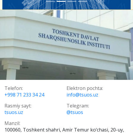
Telefon:
Elektron pochta:
+998 71 233 34 24
info@tsuos.uz
Rasmiy sayt:
Telegram:
tsuos.uz
@tsuos
Manzil:
100060, Toshkent shahri, Amir Temur ko‘chasi, 20-uy,