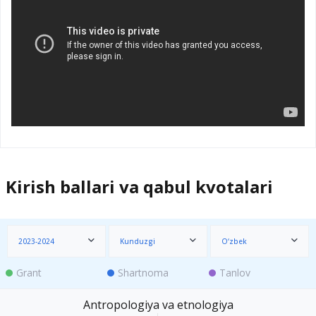
Kirish ballari va qabul kvotalari
2023-2024
Kunduzgi
O‘zbek
Grant
Shartnoma
Tanlov
Antropologiya va etnologiya