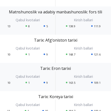
Matnshunoslik va adabiy manbashunoslik: fors tili
13
8
5
138.9
111.9
Tarix: Afg‘oniston tarixi
10
1
9
168.7
121.6
Tarix: Eron tarixi
10
1
9
163.5
109.1
Tarix: Koreya tarixi
11
1
10
184.7
159.4