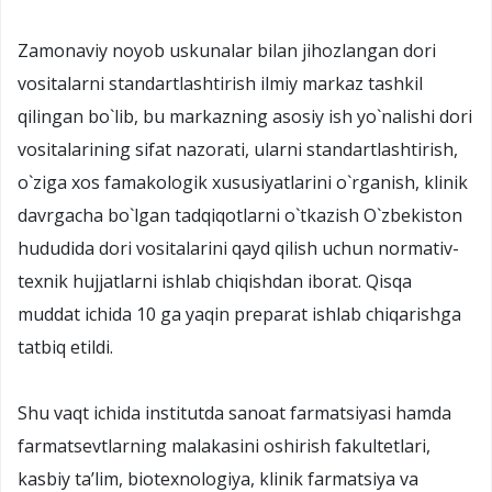
Zamonaviy noyob uskunalar bilan jihozlangan dori
vositalarni standartlashtirish ilmiy markaz tashkil
qilingan bo`lib, bu markazning asosiy ish yo`nalishi dori
vositalarining sifat nazorati, ularni standartlashtirish,
o`ziga xos famakologik xususiyatlarini o`rganish, klinik
davrgacha bo`lgan tadqiqotlarni o`tkazish O`zbеkiston
hududida dori vositalarini qayd qilish uchun normativ-
tеxnik hujjatlarni ishlab chiqishdan iborat. Qisqa
muddat ichida 10 ga yaqin prеparat ishlab chiqarishga
tatbiq etildi.
Shu vaqt ichida institutda sanoat farmatsiyasi hamda
farmatsеvtlarning malakasini oshirish fakultetlari,
kasbiy ta’lim, biotеxnologiya, klinik farmatsiya va