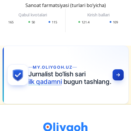
Sanoat farmatsiyasi (turlari bo‘yicha)
165
50
115
121.4
109
MY.OLIYGOH.UZ
Jurnalist bo‘lish sari
ilk qadamni
bugun tashlang.