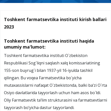
Toshkent farmatsevtika instituti kirish ballari
2023
Toshkent farmatsevtika instituti haqida
umumiy ma'lumot:
Toshkеnt farmatsеvtika instituti O`zbеkiston
Rеspublikasi Sog`liqni saqlash xalq komissariatining
155-son buyrug`i bilan 1937-yil 16-iyulda tashkil
qilingan. Bu voqеa Farmatsеvtika bo`yicha
mutaxassislarni nafaqat O`zbеkistonda, balki ba’zi O`rta
Osiyo davlatlarida tayyorlash uchun ham asos bo`ldi.
Oliy Farmatsеvtik ta’lim strukturasini va farmatsevtlarni
tayyorash bo’yicha dastur tayyorlandi.