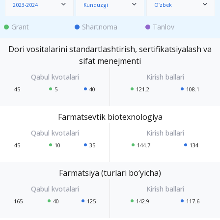
2023-2024
Kunduzgi
O‘zbek
Grant
Shartnoma
Tanlov
Dori vositalarini standartlashtirish, sertifikatsiyalash va
sifat menejmenti
45
5
40
121.2
108.1
Farmatsevtik biotexnologiya
45
10
35
144.7
134
Farmatsiya (turlari bo‘yicha)
165
40
125
142.9
117.6