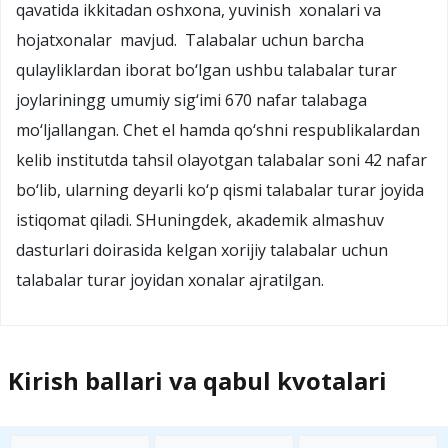
qavatida ikkitadan oshxona, yuvinish xonalari va
hojatxonalar mavjud. Talabalar uchun barcha
qulayliklardan iborat bo‘lgan ushbu talabalar turar
joylariningg umumiy sig‘imi 670 nafar talabaga
mo‘ljallangan. Chet el hamda qo‘shni respublikalardan
kelib institutda tahsil olayotgan talabalar soni 42 nafar
bo‘lib, ularning deyarli ko‘p qismi talabalar turar joyida
istiqomat qiladi. SHuningdek, akademik almashuv
dasturlari doirasida kelgan xorijiy talabalar uchun
talabalar turar joyidan xonalar ajratilgan.
Kirish ballari va qabul kvotalari