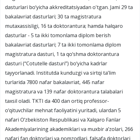
dasturlari bo‘yicha akkreditatsiyadan o'tgan. Jami 29 ta
bakalavriat dasturlari; 30 ta magistratura
mutaxassisligi, 16 ta doktorantura; hamda halqaro
dasturlar - 5 ta ikki tomonlama diplom berish
bakalavriat dasturlari; 7 ta ikki tomonlama diplom
magistratura dasturi, 1 ta qo‘shma doktorantura
dasturi (“Cotutelle dasturi”) bo‘yicha kadrlar
tayyorlanadi. Institutda kunduzgi va sirtqi ta’lim
turlarida 7800 nafar bakalavriat, 445 nafar
magistratura va 139 nafar doktorantura talabalari
taxsil oladi. TKTI da 400 dan ortiq professor-
o‘qituvchilar mehnat faoliyatini yuritadi, ulardan 5
nafari O‘zbekiston Respublikasi va Xalqaro Fanlar
Akademiyalarining akademiklari va muxbir a’zolari, 266
nafari fan doktorlari va nomzodlari, falsafa doktorlari