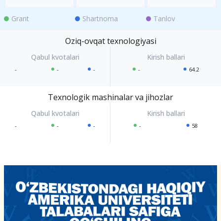
Grant
Shartnoma
Tanlov
Oziq-ovqat texnologiyasi
-
-
-
-
64.2
Texnologik mashinalar va jihozlar
-
-
-
-
58