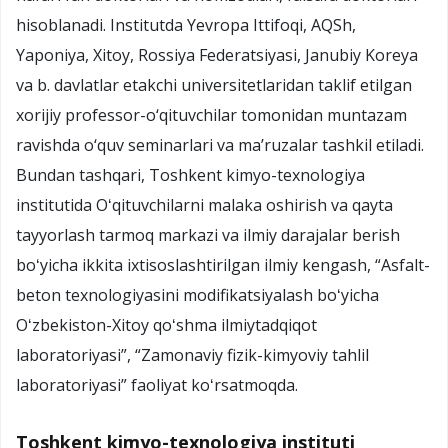
hisoblanadi. Institutda Yevropa Ittifoqi, AQSh,
Yaponiya, Xitoy, Rossiya Federatsiyasi, Janubiy Koreya
va b. davlatlar etakchi universitetlaridan taklif etilgan
xorijiy professor-o‘qituvchilar tomonidan muntazam
ravishda o‘quv seminarlari va ma’ruzalar tashkil etiladi.
Bundan tashqari, Toshkent kimyo-texnologiya
institutida Oʻqituvchilarni malaka oshirish va qayta
tayyorlash tarmoq markazi va ilmiy darajalar berish
boʻyicha ikkita ixtisoslashtirilgan ilmiy kengash, “Asfalt-
beton texnologiyasini modifikatsiyalash boʻyicha
Oʻzbekiston-Xitoy qoʻshma ilmiytadqiqot
laboratoriyasi”, “Zamonaviy fizik-kimyoviy tahlil
laboratoriyasi” faoliyat koʻrsatmoqda.
Toshkent kimyo-texnologiya instituti