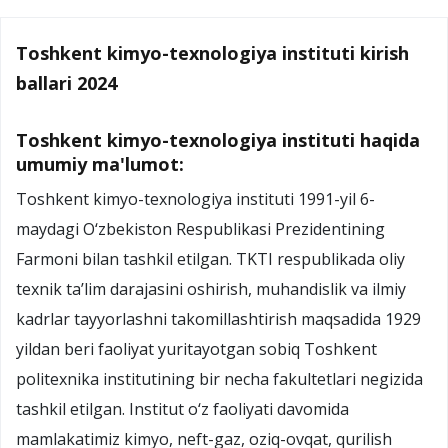
Toshkent kimyo-texnologiya instituti kirish
ballari 2024
Toshkent kimyo-texnologiya instituti haqida
umumiy ma'lumot:
Toshkent kimyo-texnologiya instituti 1991-yil 6-
maydagi O‘zbekiston Respublikasi Prezidentining
Farmoni bilan tashkil etilgan. TKTI respublikada oliy
texnik ta’lim darajasini oshirish, muhandislik va ilmiy
kadrlar tayyorlashni takomillashtirish maqsadida 1929
yildan beri faoliyat yuritayotgan sobiq Toshkent
politexnika institutining bir necha fakultetlari negizida
tashkil etilgan. Institut o‘z faoliyati davomida
mamlakatimiz kimyo, neft-gaz, oziq-ovqat, qurilish