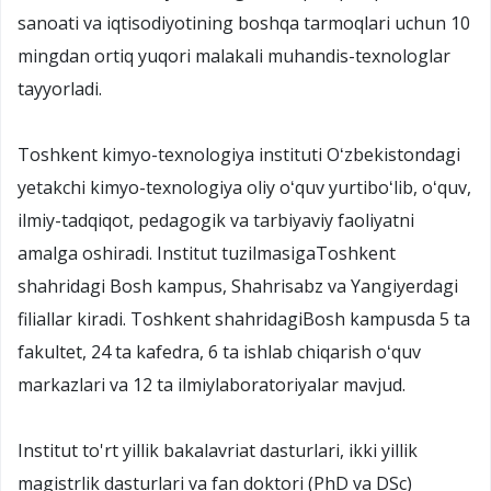
sanoati va iqtisodiyotining boshqa tarmoqlari uchun 10
mingdan ortiq yuqori malakali muhandis-texnologlar
tayyorladi.
Toshkent kimyo-texnologiya instituti Oʻzbekistondagi
yetakchi kimyo-texnologiya oliy oʻquv yurtiboʻlib, oʻquv,
ilmiy-tadqiqot, pedagogik va tarbiyaviy faoliyatni
amalga oshiradi. Institut tuzilmasigaToshkent
shahridagi Bosh kampus, Shahrisabz va Yangiyerdagi
filiallar kiradi. Toshkent shahridagiBosh kampusda 5 ta
fakultet, 24 ta kafedra, 6 ta ishlab chiqarish oʻquv
markazlari va 12 ta ilmiylaboratoriyalar mavjud.
Institut to'rt yillik bakalavriat dasturlari, ikki yillik
magistrlik dasturlari va fan doktori (PhD va DSc)