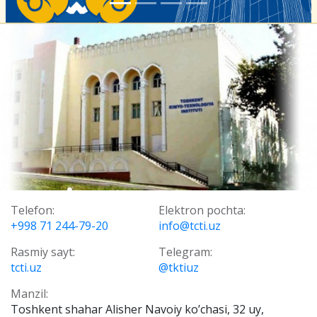
Telefon:
Elektron pochta:
+998 71 244-79-20
info@tcti.uz
Rasmiy sayt:
Telegram:
tcti.uz
@tktiuz
Manzil:
Toshkent shahar Alisher Navoiy ko’chasi, 32 uy,