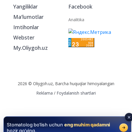
Yangiliklar
Facebook
Ma'lumotlar
Analitika
Imtihonlar
Webster
My.Oliygoh.uz
2026 © Oliygoh.uz, Barcha huquqlar himoyalangan
Reklama
/
Foydalanish shartlari
Stomatolog bo‘lish uchun
eng muhim qadamni
hozir qo‘ying.