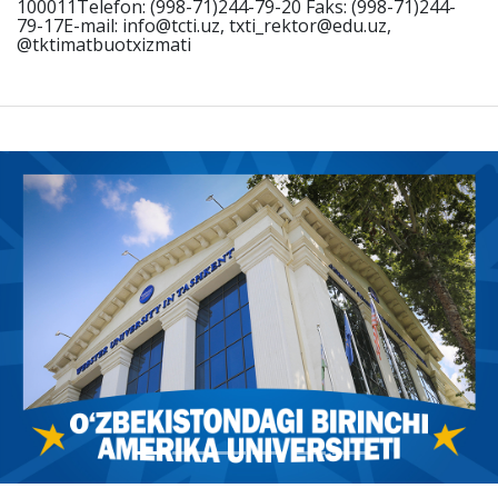
100011Telefon: (998-71)244-79-20 Faks: (998-71)244-
79-17E-mail: info@tcti.uz, txti_rektor@edu.uz,
@tktimatbuotxizmati