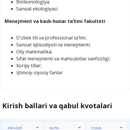
Biotexnologiya;
Sanoat ekologiyasi.
Menejment va kasb-hunar taʼlimi fakulteti
O'zbek tili va professional ta’lim;
Sаnоаt iqtisоdiyoti vа mеnеjmеnti;
Oliy matematika;
Sifat menejmenti va mahsulotlar xavfsizligi;
Xorijiy tillar;
Ijtimoiy-siyosiy fanlar
Kirish ballari va qabul kvotalari
2024-2025
Kechki
O‘zbek