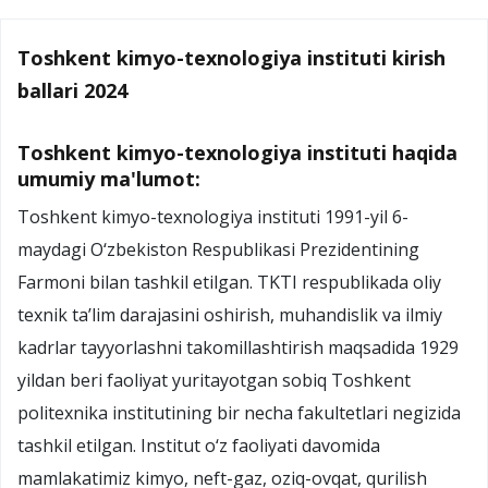
Toshkent kimyo-texnologiya instituti kirish
ballari 2024
Toshkent kimyo-texnologiya instituti haqida
umumiy ma'lumot:
Toshkent kimyo-texnologiya instituti 1991-yil 6-
maydagi O‘zbekiston Respublikasi Prezidentining
Farmoni bilan tashkil etilgan. TKTI respublikada oliy
texnik ta’lim darajasini oshirish, muhandislik va ilmiy
kadrlar tayyorlashni takomillashtirish maqsadida 1929
yildan beri faoliyat yuritayotgan sobiq Toshkent
politexnika institutining bir necha fakultetlari negizida
tashkil etilgan. Institut o‘z faoliyati davomida
mamlakatimiz kimyo, neft-gaz, oziq-ovqat, qurilish