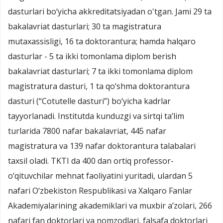
dasturlari bo‘yicha akkreditatsiyadan o'tgan. Jami 29 ta
bakalavriat dasturlari; 30 ta magistratura
mutaxassisligi, 16 ta doktorantura; hamda halqaro
dasturlar - 5 ta ikki tomonlama diplom berish
bakalavriat dasturlari; 7 ta ikki tomonlama diplom
magistratura dasturi, 1 ta qo‘shma doktorantura
dasturi (“Cotutelle dasturi”) bo‘yicha kadrlar
tayyorlanadi. Institutda kunduzgi va sirtqi ta’lim
turlarida 7800 nafar bakalavriat, 445 nafar
magistratura va 139 nafar doktorantura talabalari
taxsil oladi. TKTI da 400 dan ortiq professor-
o‘qituvchilar mehnat faoliyatini yuritadi, ulardan 5
nafari O‘zbekiston Respublikasi va Xalqaro Fanlar
Akademiyalarining akademiklari va muxbir a’zolari, 266
nafari fan doktorlari va nomzodlari, falsafa doktorlari