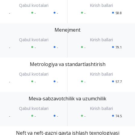
-
-
-
-
58.8
Menejment
-
-
-
-
79.1
Metrologiya va standartlashtirish
-
-
-
-
57.7
Meva-sabzavotchilik va uzumchilik
-
-
-
-
74.5
Neft va neft-gazni qayta ishlash texnologiyasi