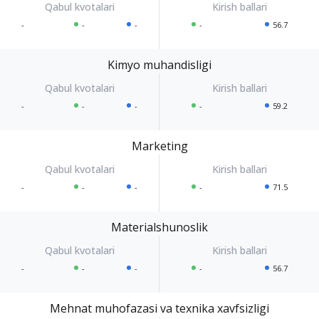
-
-
-
-
56.7
Kimyo muhandisligi
-
-
-
-
59.2
Marketing
-
-
-
-
71.5
Materialshunoslik
-
-
-
-
56.7
Mehnat muhofazasi va texnika xavfsizligi