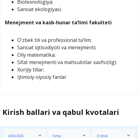
Biotexnologiya;
Sanoat ekologiyasi.
Menejment va kasb-hunar taʼlimi fakulteti
O'zbek tili va professional ta’lim;
Sаnоаt iqtisоdiyoti vа mеnеjmеnti;
Oliy matematika;
Sifat menejmenti va mahsulotlar xavfsizligi;
Xorijiy tillar;
Ijtimoiy-siyosiy fanlar
Kirish ballari va qabul kvotalari
2024-2025
Sirtqi
O‘zbek