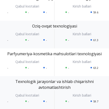
-
-
-
-
59.6
Oziq-ovqat texnologiyasi
-
-
-
-
61.3
Parfyumeriya-kosmetika mahsulotlari texnologiyasi
-
-
-
-
63.2
Texnologik jarayonlar va ishlab chiqarishni
avtomatlashtirish
-
-
-
-
59.7