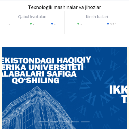
Texnologik mashinalar va jihozlar
-
-
-
-
59.5