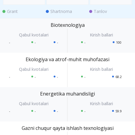
Grant
Shartnoma
Tanlov
Biotexnologiya
-
-
-
-
100
Ekologiya va atrof-muhit muhofazasi
-
-
-
-
68.2
Energetika muhandisligi
-
-
-
-
59.9
Gazni chuqur qayta ishlash texnologiyasi