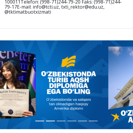
100011Telefon: (998-71)244-79-20 Faks: (998-71)244-
79-17E-mail: info@tcti.uz, txti_rektor@edu.uz,
@tktimatbuotxizmati