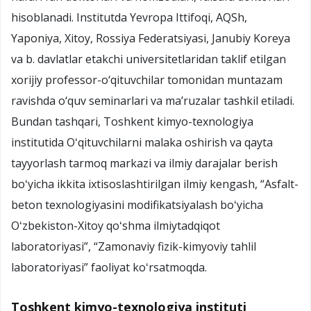
hisoblanadi. Institutda Yevropa Ittifoqi, AQSh,
Yaponiya, Xitoy, Rossiya Federatsiyasi, Janubiy Koreya
va b. davlatlar etakchi universitetlaridan taklif etilgan
xorijiy professor-o‘qituvchilar tomonidan muntazam
ravishda o‘quv seminarlari va ma’ruzalar tashkil etiladi.
Bundan tashqari, Toshkent kimyo-texnologiya
institutida Oʻqituvchilarni malaka oshirish va qayta
tayyorlash tarmoq markazi va ilmiy darajalar berish
boʻyicha ikkita ixtisoslashtirilgan ilmiy kengash, “Asfalt-
beton texnologiyasini modifikatsiyalash boʻyicha
Oʻzbekiston-Xitoy qoʻshma ilmiytadqiqot
laboratoriyasi”, “Zamonaviy fizik-kimyoviy tahlil
laboratoriyasi” faoliyat koʻrsatmoqda.
Toshkent kimyo-texnologiya instituti