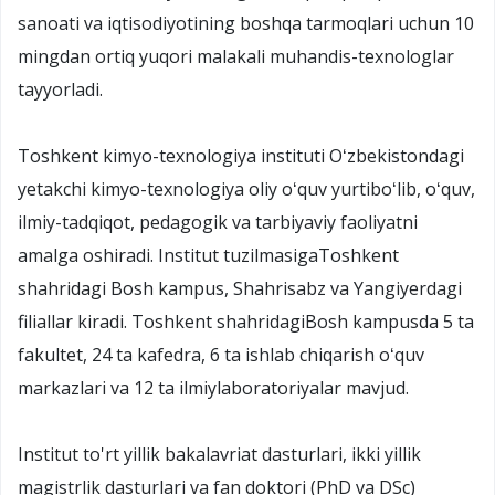
sanoati va iqtisodiyotining boshqa tarmoqlari uchun 10
mingdan ortiq yuqori malakali muhandis-texnologlar
tayyorladi.
Toshkent kimyo-texnologiya instituti Oʻzbekistondagi
yetakchi kimyo-texnologiya oliy oʻquv yurtiboʻlib, oʻquv,
ilmiy-tadqiqot, pedagogik va tarbiyaviy faoliyatni
amalga oshiradi. Institut tuzilmasigaToshkent
shahridagi Bosh kampus, Shahrisabz va Yangiyerdagi
filiallar kiradi. Toshkent shahridagiBosh kampusda 5 ta
fakultet, 24 ta kafedra, 6 ta ishlab chiqarish oʻquv
markazlari va 12 ta ilmiylaboratoriyalar mavjud.
Institut to'rt yillik bakalavriat dasturlari, ikki yillik
magistrlik dasturlari va fan doktori (PhD va DSc)