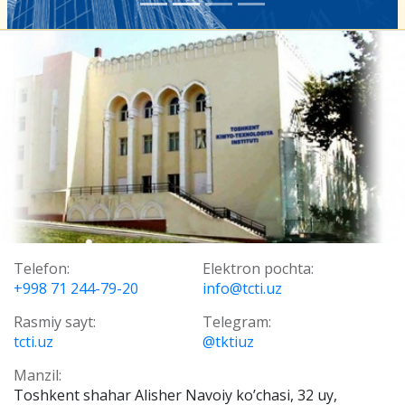
Telefon:
Elektron pochta:
+998 71 244-79-20
info@tcti.uz
Rasmiy sayt:
Telegram:
tcti.uz
@tktiuz
Manzil:
Toshkent shahar Alisher Navoiy ko’chasi, 32 uy,