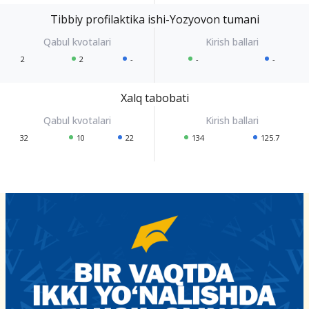
Tibbiy profilaktika ishi-Yozyovon tumani
2
2
-
-
-
Xalq tabobati
32
10
22
134
125.7