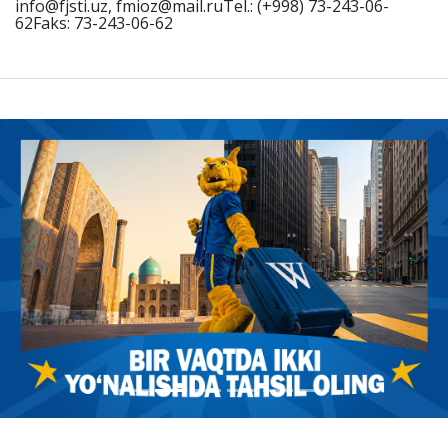
info@fjsti.uz, fmioz@mail.ruTel.: (+998) 73-243-06-
62Faks: 73-243-06-62