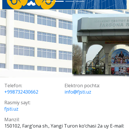
Telefon:
Elektron pochta:
+998732430662
info@fjsti.uz
Rasmiy sayt:
fjsti.uz
Manzil:
150102, Farg‘ona sh., Yangi Turon ko‘chasi 2a uy E-mail: