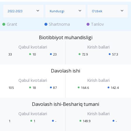
2022-2023
Kunduzgi
O‘zbek
Grant
Shartnoma
Tanlov
Biotibbiyot muhandisligi
33
10
23
72.9
57.3
Davolash ishi
105
18
87
164.6
142.4
Davolash ishi-Beshariq tumani
1
1
-
149.9
-