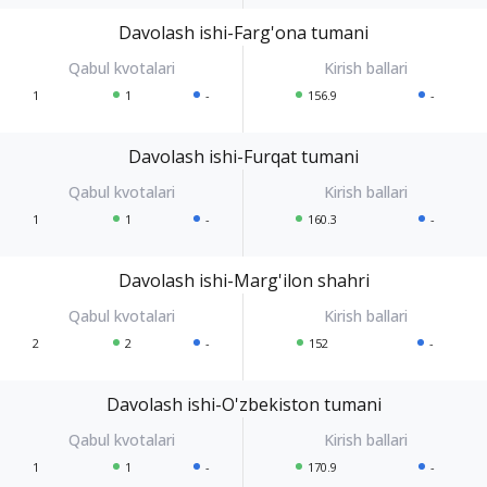
Davolash ishi-Farg'ona tumani
1
1
-
156.9
-
Davolash ishi-Furqat tumani
1
1
-
160.3
-
Davolash ishi-Marg'ilon shahri
2
2
-
152
-
Davolash ishi-O'zbekiston tumani
1
1
-
170.9
-