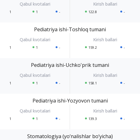
1
1
-
122.8
-
Pediatriya ishi-Toshloq tumani
1
1
-
159.2
-
Pediatriya ishi-Uchko'prik tumani
1
1
-
158.1
-
Pediatriya ishi-Yozyovon tumani
1
1
-
139.3
-
Stomatologiya (yo‘nalishlar bo‘yicha)