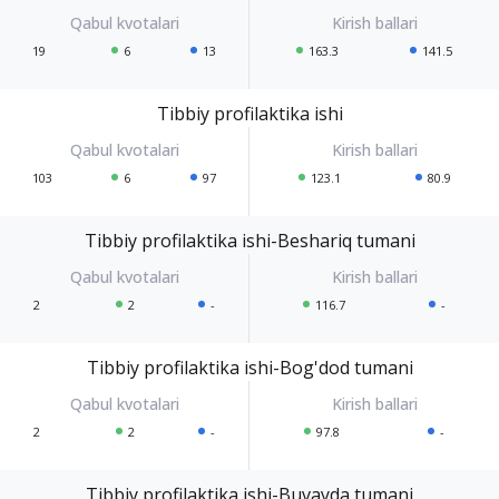
19
6
13
163.3
141.5
Tibbiy profilaktika ishi
103
6
97
123.1
80.9
Tibbiy profilaktika ishi-Beshariq tumani
2
2
-
116.7
-
Tibbiy profilaktika ishi-Bog'dod tumani
2
2
-
97.8
-
Tibbiy profilaktika ishi-Buvayda tumani