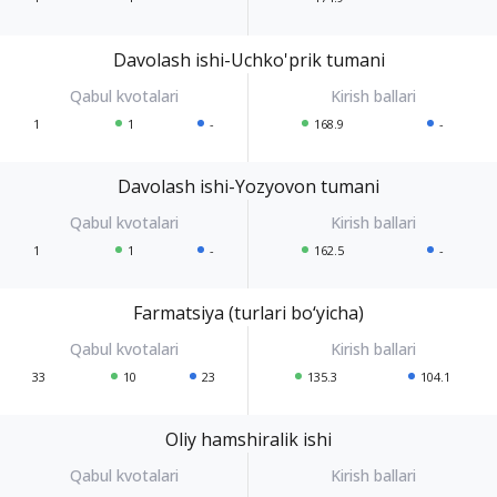
Davolash ishi-Uchko'prik tumani
1
1
-
168.9
-
Davolash ishi-Yozyovon tumani
1
1
-
162.5
-
Farmatsiya (turlari bo‘yicha)
33
10
23
135.3
104.1
Oliy hamshiralik ishi