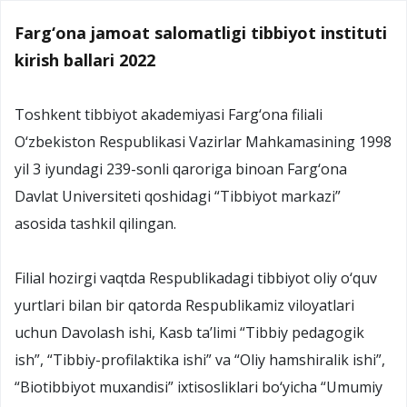
Farg‘ona jamoat salomatligi tibbiyot instituti
kirish ballari 2022
Toshkent tibbiyot akademiyasi Farg‘ona filiali
O‘zbekiston Respublikasi Vazirlar Mahkamasining 1998
yil 3 iyundagi 239-sonli qaroriga binoan Farg‘ona
Davlat Universiteti qoshidagi “Tibbiyot markazi”
asosida tashkil qilingan.
Filial hozirgi vaqtda Respublikadagi tibbiyot oliy o‘quv
yurtlari bilan bir qatorda Respublikamiz viloyatlari
uchun Davolash ishi, Kasb ta’limi “Tibbiy pedagogik
ish”, “Tibbiy-profilaktika ishi” va “Oliy hamshiralik ishi”,
“Biotibbiyot muxandisi” ixtisosliklari bo‘yicha “Umumiy