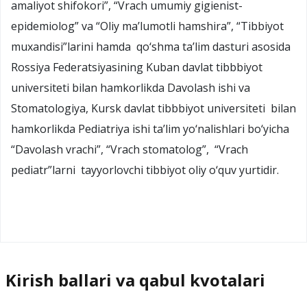
amaliyot shifokori”, “Vrach umumiy gigienist-
epidemiolog” va “Oliy ma’lumotli hamshira”, “Tibbiyot
muxandisi”larini hamda qo‘shma ta’lim dasturi asosida
Rossiya Federatsiyasining Kuban davlat tibbbiyot
universiteti bilan hamkorlikda Davolash ishi va
Stomatologiya, Kursk davlat tibbbiyot universiteti bilan
hamkorlikda Pediatriya ishi ta’lim yo‘nalishlari bo‘yicha
“Davolash vrachi”, “Vrach stomatolog”, “Vrach
pediatr”larni tayyorlovchi tibbiyot oliy o‘quv yurtidir.
Kirish ballari va qabul kvotalari