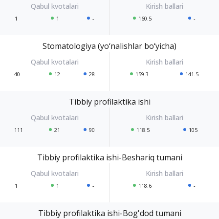
1
1
-
160.5
-
Stomatologiya (yo‘nalishlar bo‘yicha)
40
12
28
159.3
141.5
Tibbiy profilaktika ishi
111
21
90
118.5
105
Tibbiy profilaktika ishi-Beshariq tumani
1
1
-
118.6
-
Tibbiy profilaktika ishi-Bog'dod tumani