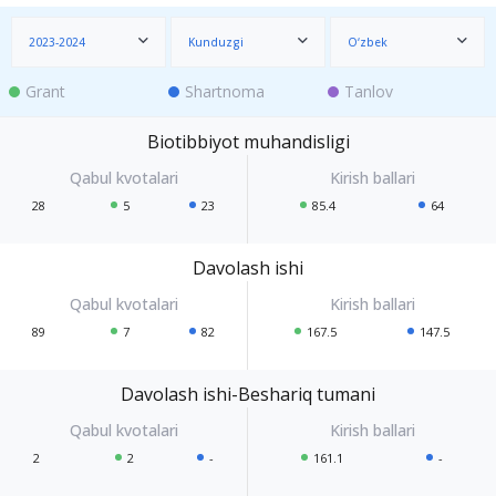
2023-2024
Kunduzgi
O‘zbek
Grant
Shartnoma
Tanlov
Biotibbiyot muhandisligi
28
5
23
85.4
64
Davolash ishi
89
7
82
167.5
147.5
Davolash ishi-Beshariq tumani
2
2
-
161.1
-