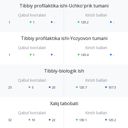
Tibbiy profilaktika ishi-Uchko'prik tumani
1
1
-
129.2
-
Tibbiy profilaktika ishi-Yozyovon tumani
1
1
-
145.4
-
Tibbiy-biologik ish
25
5
20
120.7
107.3
Xalq tabobati
32
10
22
130.1
120.2