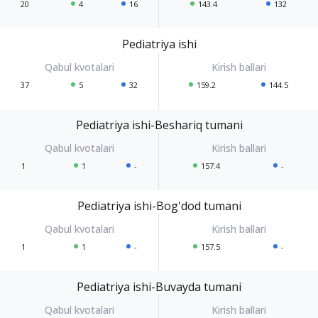
20
4
16
143.4
132
Pediatriya ishi
37
5
32
159.2
144.5
Pediatriya ishi-Beshariq tumani
1
1
-
157.4
-
Pediatriya ishi-Bog'dod tumani
1
1
-
157.5
-
Pediatriya ishi-Buvayda tumani