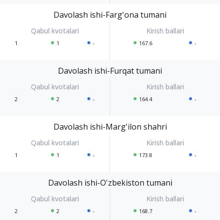
Davolash ishi-Farg'ona tumani
1
1
-
167.6
-
Davolash ishi-Furqat tumani
2
2
-
164.4
-
Davolash ishi-Marg'ilon shahri
1
1
-
173.8
-
Davolash ishi-O'zbekiston tumani
2
2
-
168.7
-