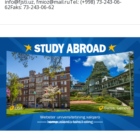
info@fjsti.uz, fmioz@mail.ruTel.: (+998) 73-243-06-
62Faks: 73-243-06-62