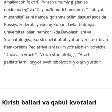
amaliyot shifokori”, “Vrach umumiy gigienist-
epidemiolog” va “Oliy ma’lumotli hamshira”, “Tibbiyot
muxandisi”larini hamda qo‘shma ta’lim dasturi asosida
Rossiya Federatsiyasining Kuban davlat tibbbiyot
universiteti bilan hamkorlikda Davolash ishi va
Stomatologiya, Kursk davlat tibbbiyot universiteti bilan
hamkorlikda Pediatriya ishi ta’lim yo‘nalishlari bo‘yicha
“Davolash vrachi”, “Vrach stomatolog”, “Vrach
pediatr”larni tayyorlovchi tibbiyot oliy o‘quv yurtidir.
Kirish ballari va qabul kvotalari