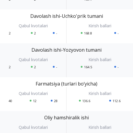
Davolash ishi-Uchko'prik tumani
2
2
-
168.8
-
Davolash ishi-Yozyovon tumani
2
2
-
164.5
-
Farmatsiya (turlari bo‘yicha)
40
12
28
136.6
112.6
Oliy hamshiralik ishi