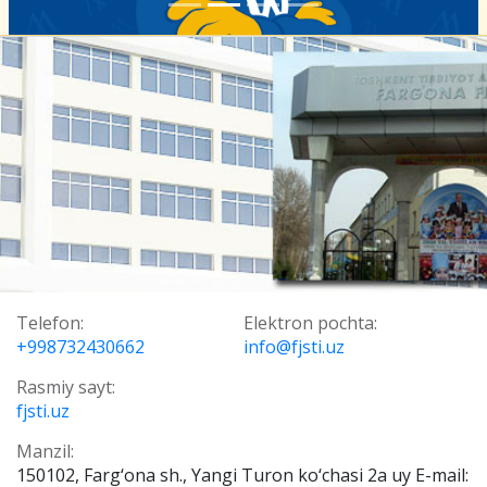
Telefon:
Elektron pochta:
+998732430662
info@fjsti.uz
Rasmiy sayt:
fjsti.uz
Manzil:
150102, Farg‘ona sh., Yangi Turon ko‘chasi 2a uy E-mail: