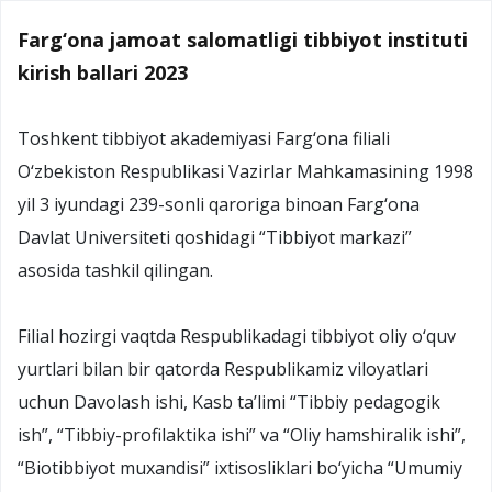
Farg‘ona jamoat salomatligi tibbiyot instituti
kirish ballari 2023
Toshkent tibbiyot akademiyasi Farg‘ona filiali
O‘zbekiston Respublikasi Vazirlar Mahkamasining 1998
yil 3 iyundagi 239-sonli qaroriga binoan Farg‘ona
Davlat Universiteti qoshidagi “Tibbiyot markazi”
asosida tashkil qilingan.
Filial hozirgi vaqtda Respublikadagi tibbiyot oliy o‘quv
yurtlari bilan bir qatorda Respublikamiz viloyatlari
uchun Davolash ishi, Kasb ta’limi “Tibbiy pedagogik
ish”, “Tibbiy-profilaktika ishi” va “Oliy hamshiralik ishi”,
“Biotibbiyot muxandisi” ixtisosliklari bo‘yicha “Umumiy