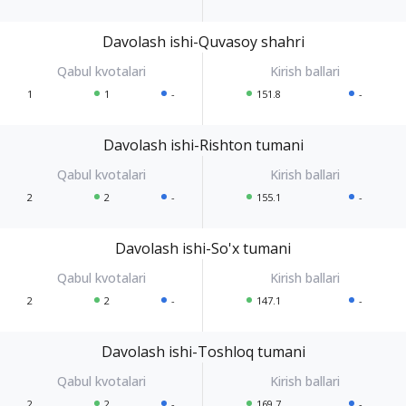
Davolash ishi-Quvasoy shahri
1
1
-
151.8
-
Davolash ishi-Rishton tumani
2
2
-
155.1
-
Davolash ishi-So'x tumani
2
2
-
147.1
-
Davolash ishi-Toshloq tumani
2
2
-
169.7
-