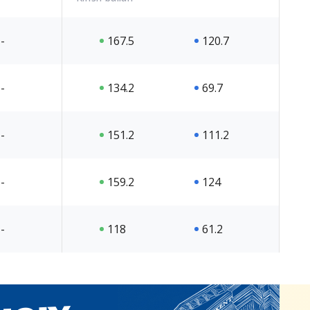
-
167.5
120.7
-
134.2
69.7
-
151.2
111.2
-
159.2
124
-
118
61.2