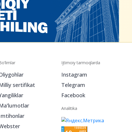
Bo‘limlar
Ijtimoiy tarmoqlarda
Oliygohlar
Instagram
Milliy sertifikat
Telegram
Yangiliklar
Facebook
Ma'lumotlar
Analitika
Imtihonlar
Webster