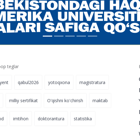
p teglar
iyent
qabul2026
yotoqxona
magistratura
milliy sertifikat
O'qishni ko'chirish
maktab
od
imtihon
doktorantura
statistika