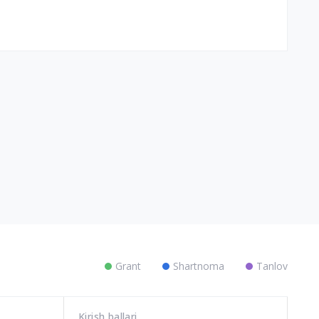
Grant
Shartnoma
Tanlov
Kirish ballari