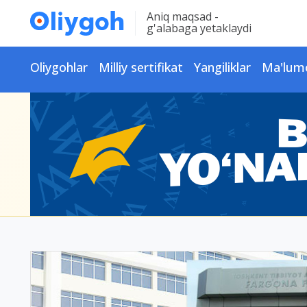
Aniq maqsad -
g'alabaga yetaklaydi
Oliygohlar
Milliy sertifikat
Yangiliklar
Ma'lum