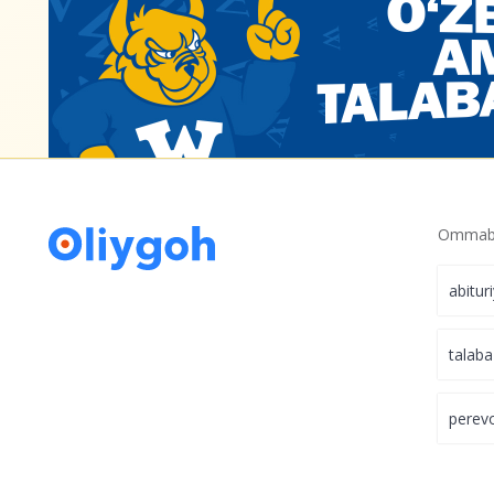
Ommabo
abitur
talaba
perev