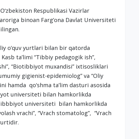
 O‘zbekiston Respublikasi Vazirlar
aroriga binoan Farg‘ona Davlat Universiteti
ilingan.
liy o‘quv yurtlari bilan bir qatorda
 Kasb ta’limi “Tibbiy pedagogik ish”,
shi”, “Biotibbiyot muxandisi” ixtisosliklari
umumiy gigienist-epidemiolog” va “Oliy
rini hamda qo‘shma ta’lim dasturi asosida
yot universiteti bilan hamkorlikda
tibbbiyot universiteti bilan hamkorlikda
Davolash vrachi”, “Vrach stomatolog”, “Vrach
urtidir.