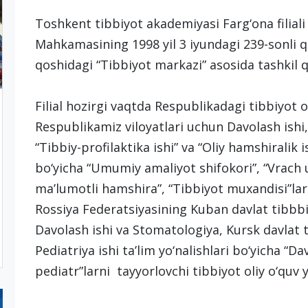
Toshkent tibbiyot akademiyasi Farg‘ona filiali
Mahkamasining 1998 yil 3 iyundagi 239-sonli q
qoshidagi “Tibbiyot markazi” asosida tashkil q
Filial hozirgi vaqtda Respublikadagi tibbiyot o
Respublikamiz viloyatlari uchun Davolash ishi,
“Tibbiy-profilaktika ishi” va “Oliy hamshiralik i
bo‘yicha “Umumiy amaliyot shifokori”, “Vrach 
ma’lumotli hamshira”, “Tibbiyot muxandisi”la
Rossiya Federatsiyasining Kuban davlat tibbbi
Davolash ishi va Stomatologiya, Kursk davlat 
Pediatriya ishi ta’lim yo‘nalishlari bo‘yicha “
pediatr”larni tayyorlovchi tibbiyot oliy o‘quv y