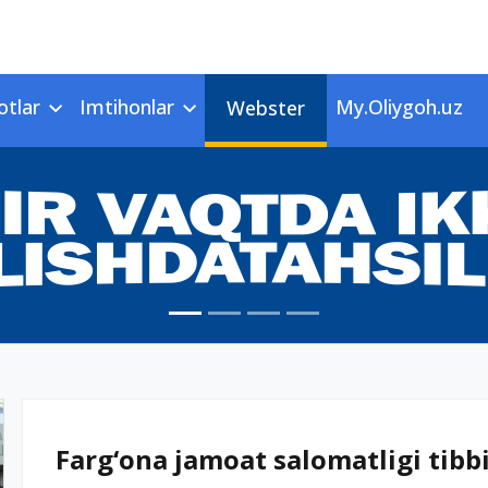
otlar
Imtihonlar
My.Oliygoh.uz
Webster
Farg‘ona jamoat salomatligi tibbiy