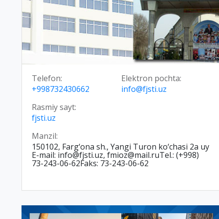
Telefon:
Elektron pochta:
+998732430662
info@fjsti.uz
Rasmiy sayt:
fjsti.uz
Manzil:
150102, Farg‘ona sh., Yangi Turon ko‘chasi 2a uy
E-mail: info@fjsti.uz, fmioz@mail.ruTel.: (+998)
73-243-06-62Faks: 73-243-06-62