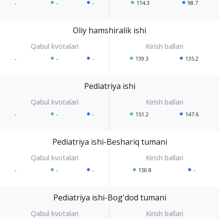
-
-
-
114.3
98.7
Oliy hamshiralik ishi
-
-
-
139.3
135.2
Pediatriya ishi
-
-
-
151.2
147.6
Pediatriya ishi-Beshariq tumani
-
-
-
150.8
-
Pediatriya ishi-Bog'dod tumani