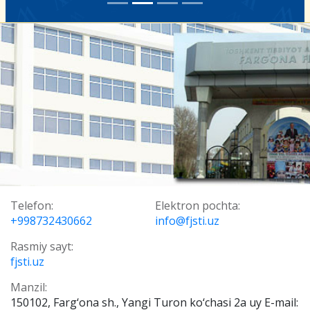
Telefon:
Elektron pochta:
+998732430662
info@fjsti.uz
Rasmiy sayt:
fjsti.uz
Manzil:
150102, Farg‘ona sh., Yangi Turon ko‘chasi 2a uy E-mail: