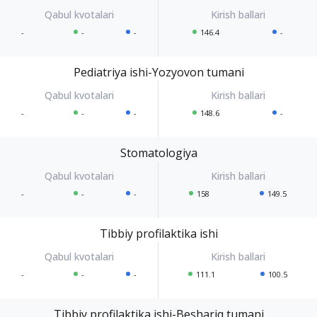
-
-
-
146.4
-
Pediatriya ishi-Yozyovon tumani
-
-
-
148.6
-
Stomatologiya
-
-
-
158
149.5
Tibbiy profilaktika ishi
-
-
-
111.1
100.5
Tibbiy profilaktika ishi-Beshariq tumani