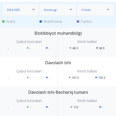
2024-2025
Kunduzgi
O‘zbek
Grant
Shartnoma
Tanlov
Biotibbiyot muhandisligi
-
-
-
68.3
60.9
Davolash ishi
-
-
-
167.3
153.5
Davolash ishi-Beshariq tumani
-
-
-
113
-