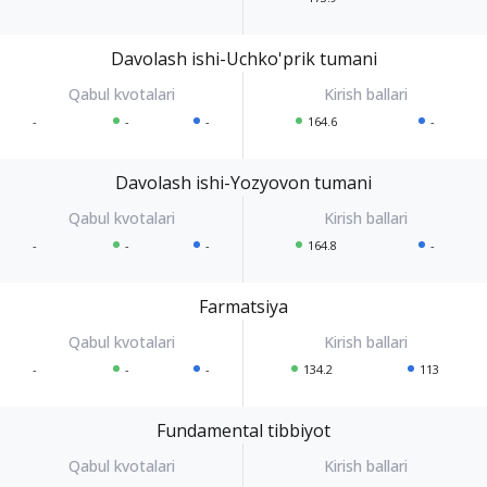
Davolash ishi-Uchko'prik tumani
-
-
-
164.6
-
Davolash ishi-Yozyovon tumani
-
-
-
164.8
-
Farmatsiya
-
-
-
134.2
113
Fundamental tibbiyot