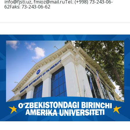
info@fjsti.uz, fmioz@mail.ruTel.: (+998) 73-243-06-
62Faks: 73-243-06-62