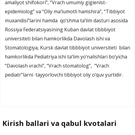
amaliyot shifokori”, “Vrach umumiy gigienist-
epidemiolog” va “Oliy ma’lumotli hamshira”, “Tibbiyot
muxandisi”larini hamda qo‘shma ta’lim dasturi asosida
Rossiya Federatsiyasining Kuban davlat tibbbiyot
universiteti bilan hamkorlikda Davolash ishi va
Stomatologiya, Kursk davlat tibbbiyot universiteti bilan
hamkorlikda Pediatriya ishi ta’lim yo‘nalishlari bo‘yicha
“Davolash vrachi”, “Vrach stomatolog”, “Vrach
pediatr”larni tayyorlovchi tibbiyot oliy o‘quv yurtidir.
Kirish ballari va qabul kvotalari