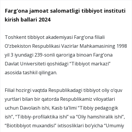
Farg‘ona jamoat salomatligi tibbiyot instituti
kirish ballari 2024
Toshkent tibbiyot akademiyasi Farg‘ona filiali
O‘zbekiston Respublikasi Vazirlar Mahkamasining 1998
yil 3 iyundagi 239-sonli qaroriga binoan Farg‘ona
Davlat Universiteti qoshidagi “Tibbiyot markazi”
asosida tashkil qilingan.
Filial hozirgi vaqtda Respublikadagi tibbiyot oliy o‘quv
yurtlari bilan bir qatorda Respublikamiz viloyatlari
uchun Davolash ishi, Kasb ta’limi “Tibbiy pedagogik
ish”, “Tibbiy-profilaktika ishi” va “Oliy hamshiralik ishi”,
“Biotibbiyot muxandisi” ixtisosliklari bo‘yicha “Umumiy