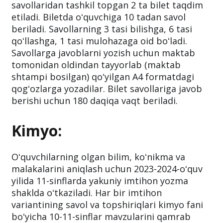
savollaridan tashkil topgan 2 ta bilet taqdim
etiladi. Biletda oʻquvchiga 10 tadan savol
beriladi. Savollarning 3 tasi bilishga, 6 tasi
qoʻllashga, 1 tasi mulohazaga oid boʻladi.
Savollarga javoblarni yozish uchun maktab
tomonidan oldindan tayyorlab (maktab
shtampi bosilgan) qoʻyilgan A4 formatdagi
qogʻozlarga yozadilar. Bilet savollariga javob
berishi uchun 180 daqiqa vaqt beriladi.
Kimyo:
Oʻquvchilarning olgan bilim, koʻnikma va
malakalarini aniqlash uchun 2023-2024-oʻquv
yilida 11-sinflarda yakuniy imtihon yozma
shaklda oʻtkaziladi. Har bir imtihon
variantining savol va topshiriqlari kimyo fani
boʻyicha 10-11-sinflar mavzularini qamrab