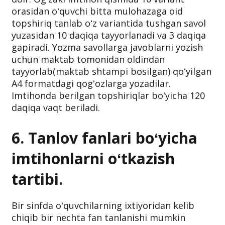
orasidan oʻquvchi bitta mulohazaga oid
topshiriq tanlab oʻz variantida tushgan savol
yuzasidan 10 daqiqa tayyorlanadi va 3 daqiqa
gapiradi. Yozma savollarga javoblarni yozish
uchun maktab tomonidan oldindan
tayyorlab(maktab shtampi bosilgan) qoʻyilgan
A4 formatdagi qogʻozlarga yozadilar.
Imtihonda berilgan topshiriqlar boʻyicha 120
daqiqa vaqt beriladi.
6. Tanlov fanlari boʻyicha
imtihonlarni oʻtkazish
tartibi.
Bir sinfda oʻquvchilarning ixtiyoridan kelib
chiqib bir nechta fan tanlanishi mumkin