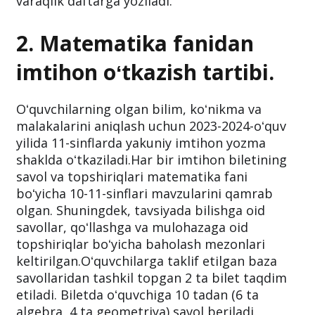
varaqlik daftarga yoziladi.
2. Matematika fanidan
imtihon oʻtkazish tartibi.
Oʻquvchilarning olgan bilim, koʻnikma va
malakalarini aniqlash uchun 2023-2024-oʻquv
yilida 11-sinflarda yakuniy imtihon yozma
shaklda oʻtkaziladi.Har bir imtihon biletining
savol va topshiriqlari matematika fani
boʻyicha 10-11-sinflari mavzularini qamrab
olgan. Shuningdek, tavsiyada bilishga oid
savollar, qoʻllashga va mulohazaga oid
topshiriqlar boʻyicha baholash mezonlari
keltirilgan.Oʻquvchilarga taklif etilgan baza
savollaridan tashkil topgan 2 ta bilet taqdim
etiladi. Biletda oʻquvchiga 10 tadan (6 ta
algebra, 4 ta geometriya) savol beriladi.