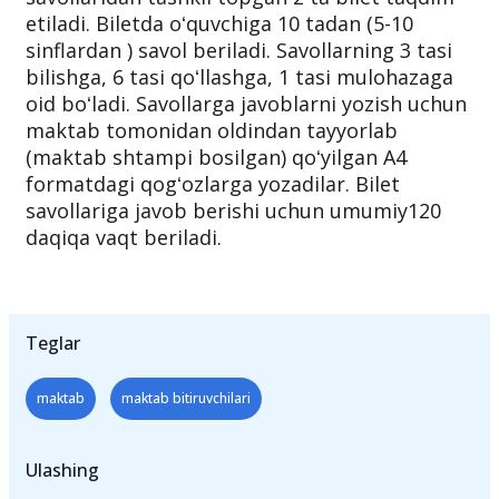
etiladi. Biletda oʻquvchiga 10 tadan (5-10
sinflardan ) savol beriladi. Savollarning 3 tasi
bilishga, 6 tasi qoʻllashga, 1 tasi mulohazaga
oid boʻladi. Savollarga javoblarni yozish uchun
maktab tomonidan oldindan tayyorlab
(maktab shtampi bosilgan) qoʻyilgan A4
formatdagi qogʻozlarga yozadilar. Bilet
savollariga javob berishi uchun umumiy120
daqiqa vaqt beriladi.
Teglar
maktab
maktab bitiruvchilari
Ulashing