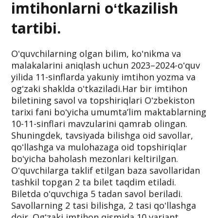
imtihonlarni oʻtkazilish
tartibi.
Oʻquvchilarning olgan bilim, koʻnikma va
malakalarini aniqlash uchun 2023–2024-oʻquv
yilida 11-sinflarda yakuniy imtihon yozma va
ogʻzaki shaklda oʻtkaziladi.Har bir imtihon
biletining savol va topshiriqlari Oʻzbekiston
tarixi fani boʻyicha umumtaʼlim maktablarning
10-11-sinflari mavzularini qamrab olingan.
Shuningdek, tavsiyada bilishga oid savollar,
qoʻllashga va mulohazaga oid topshiriqlar
boʻyicha baholash mezonlari keltirilgan.
Oʻquvchilarga taklif etilgan baza savollaridan
tashkil topgan 2 ta bilet taqdim etiladi.
Biletda oʻquvchiga 5 tadan savol beriladi.
Savollarning 2 tasi bilishga, 2 tasi qoʻllashga
doir. Ogʻzaki imtihon qismida 10 variant