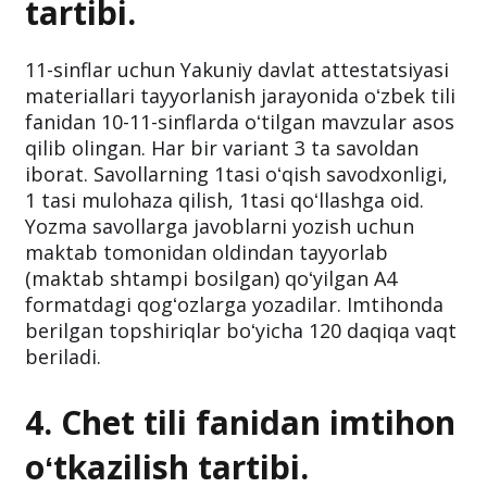
tartibi.
11-sinflar uchun Yakuniy davlat attestatsiyasi
materiallari tayyorlanish jarayonida oʻzbek tili
fanidan 10-11-sinflarda oʻtilgan mavzular asos
qilib olingan. Har bir variant 3 ta savoldan
iborat. Savollarning 1tasi oʻqish savodxonligi,
1 tasi mulohaza qilish, 1tasi qoʻllashga oid.
Yozma savollarga javoblarni yozish uchun
maktab tomonidan oldindan tayyorlab
(maktab shtampi bosilgan) qoʻyilgan A4
formatdagi qogʻozlarga yozadilar. Imtihonda
berilgan topshiriqlar boʻyicha 120 daqiqa vaqt
beriladi.
4. Chet tili fanidan imtihon
oʻtkazilish tartibi.