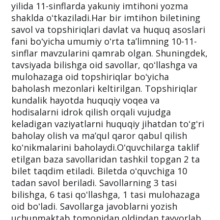
yilida 11-sinflarda yakuniy imtihoni yozma
shaklda oʻtkaziladi.Har bir imtihon biletining
savol va topshiriqlari davlat va huquq asoslari
fani boʻyicha umumiy oʻrta taʼlimning 10-11-
sinflar mavzularini qamrab olgan. Shuningdek,
tavsiyada bilishga oid savollar, qoʻllashga va
mulohazaga oid topshiriqlar boʻyicha
baholash mezonlari keltirilgan. Topshiriqlar
kundalik hayotda huquqiy voqea va
hodisalarni idrok qilish orqali vujudga
keladigan vaziyatlarni huquqiy jihatdan toʻgʻri
baholay olish va maʼqul qaror qabul qilish
koʻnikmalarini baholaydi.Oʻquvchilarga taklif
etilgan baza savollaridan tashkil topgan 2 ta
bilet taqdim etiladi. Biletda oʻquvchiga 10
tadan savol beriladi. Savollarning 3 tasi
bilishga, 6 tasi qoʻllashga, 1 tasi mulohazaga
oid boʻladi. Savollarga javoblarni yozish
uchunmaktab tomonidan oldindan tayyorlab