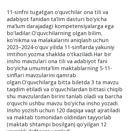
11-sinfni tugatgan oʻquvchilar ona tili va
adabiyot fanidan taʼlim dasturi boʻyicha
maʼlum darajadagi kompetensiyalarga ega
boʻladilar.Oʻquvchilarning olgan bilim,
koʻnikma va malakalarini aniqlash uchun
2023–2024-oʻquv yilida 11-sinflarda yakuniy
imtihon yozma shaklda oʻtkaziladi.Har bir
insho mavzulari ona tili va adabiyot fani
boʻyicha umumtaʼlim maktablarning 5-11-
sinflari mavzularini qamrab
olgan.Oʻquvchilarga bitta biletda 3 ta mavzu
taqdim etiladi va oʻquvchilardan bittasi chiqib
shu mavzulardan birini tanlab oladi va barcha
oʻquvchi ushbu mavzu boʻyicha insho yozadi.
Insho yozish uchun 120 daqiqa vaqt ajratiladi
va maktab tomonidan oldindan tayyorlab
(maktab shtampi bosilgan) qoʻyilgan 12