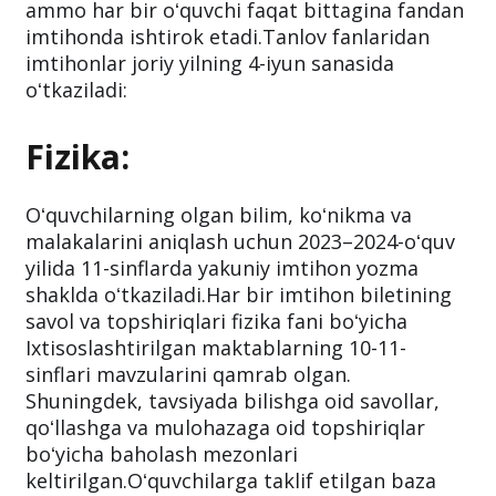
ammo har bir oʻquvchi faqat bittagina fandan
imtihonda ishtirok etadi.Tanlov fanlaridan
imtihonlar joriy yilning 4-iyun sanasida
oʻtkaziladi:
Fizika:
Oʻquvchilarning olgan bilim, koʻnikma va
malakalarini aniqlash uchun 2023–2024-oʻquv
yilida 11-sinflarda yakuniy imtihon yozma
shaklda oʻtkaziladi.Har bir imtihon biletining
savol va topshiriqlari fizika fani boʻyicha
Ixtisoslashtirilgan maktablarning 10-11-
sinflari mavzularini qamrab olgan.
Shuningdek, tavsiyada bilishga oid savollar,
qoʻllashga va mulohazaga oid topshiriqlar
boʻyicha baholash mezonlari
keltirilgan.Oʻquvchilarga taklif etilgan baza