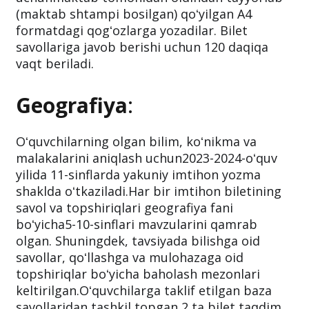
(maktab shtampi bosilgan) qoʻyilgan A4
formatdagi qogʻozlarga yozadilar. Bilet
savollariga javob berishi uchun 120 daqiqa
vaqt beriladi.
Geografiya
:
Oʻquvchilarning olgan bilim, koʻnikma va
malakalarini aniqlash uchun2023-2024-oʻquv
yilida 11-sinflarda yakuniy imtihon yozma
shaklda oʻtkaziladi.Har bir imtihon biletining
savol va topshiriqlari geografiya fani
boʻyicha5-10-sinflari mavzularini qamrab
olgan. Shuningdek, tavsiyada bilishga oid
savollar, qoʻllashga va mulohazaga oid
topshiriqlar boʻyicha baholash mezonlari
keltirilgan.Oʻquvchilarga taklif etilgan baza
savollaridan tashkil topgan 2 ta bilet taqdim