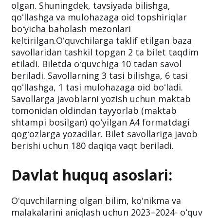
olgan. Shuningdek, tavsiyada bilishga,
qoʻllashga va mulohazaga oid topshiriqlar
boʻyicha baholash mezonlari
keltirilgan.Oʻquvchilarga taklif etilgan baza
savollaridan tashkil topgan 2 ta bilet taqdim
etiladi. Biletda oʻquvchiga 10 tadan savol
beriladi. Savollarning 3 tasi bilishga, 6 tasi
qoʻllashga, 1 tasi mulohazaga oid boʻladi.
Savollarga javoblarni yozish uchun maktab
tomonidan oldindan tayyorlab (maktab
shtampi bosilgan) qoʻyilgan A4 formatdagi
qogʻozlarga yozadilar. Bilet savollariga javob
berishi uchun 180 daqiqa vaqt beriladi.
Davlat huquq asoslari:
Oʻquvchilarning olgan bilim, koʻnikma va
malakalarini aniqlash uchun 2023–2024- oʻquv