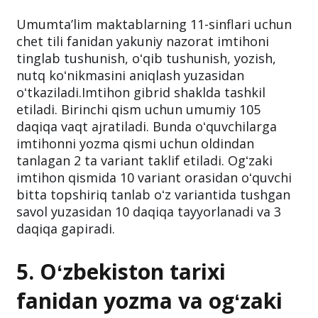
Umumtaʼlim maktablarning 11-sinflari uchun
chet tili fanidan yakuniy nazorat imtihoni
tinglab tushunish, oʻqib tushunish, yozish,
nutq koʻnikmasini aniqlash yuzasidan
oʻtkaziladi.Imtihon gibrid shaklda tashkil
etiladi. Birinchi qism uchun umumiy 105
daqiqa vaqt ajratiladi. Bunda oʻquvchilarga
imtihonni yozma qismi uchun oldindan
tanlagan 2 ta variant taklif etiladi. Ogʻzaki
imtihon qismida 10 variant orasidan oʻquvchi
bitta topshiriq tanlab oʻz variantida tushgan
savol yuzasidan 10 daqiqa tayyorlanadi va 3
daqiqa gapiradi.
5. Oʻzbekiston tarixi
fanidan yozma va ogʻzaki