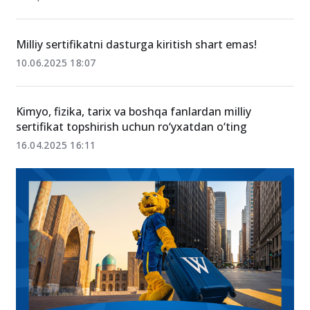
Essening yuragi: asosiy qism qanday yoziladi?
27-aprel 14:04
Milliy sertifikatni dasturga kiritish shart emas!
10.06.2025 18:07
Kimyo, fizika, tarix va boshqa fanlardan milliy
sertifikat topshirish uchun ro‘yxatdan o‘ting
16.04.2025 16:11