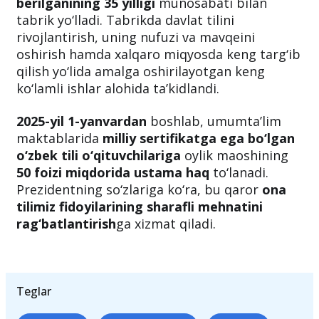
Prezident Shavkat Mirziyoyev
O‘zbek tili
bayrami
va o‘zbek tiliga
davlat tili maqomi
berilganining 35 yilligi
munosabati bilan
tabrik yo‘lladi. Tabrikda davlat tilini
rivojlantirish, uning nufuzi va mavqeini
oshirish hamda xalqaro miqyosda keng targ‘ib
qilish yo‘lida amalga oshirilayotgan keng
ko‘lamli ishlar alohida ta’kidlandi.
2025-yil 1-yanvardan
boshlab, umumta’lim
maktablarida
milliy sertifikatga ega bo‘lgan
o‘zbek tili o‘qituvchilariga
oylik maoshining
50 foizi miqdorida ustama haq
to‘lanadi.
Prezidentning so‘zlariga ko‘ra, bu qaror
ona
tilimiz fidoyilarining sharafli mehnatini
rag‘batlantirish
ga xizmat qiladi.