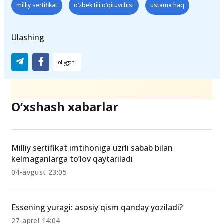
Teglar
milliy sertifikat
o‘zbek tili o‘qituvchisi
ustama haq
Ulashing
O‘xshash xabarlar
Milliy sertifikat imtihoniga uzrli sabab bilan
kelmaganlarga to‘lov qaytariladi
04-avgust 23:05