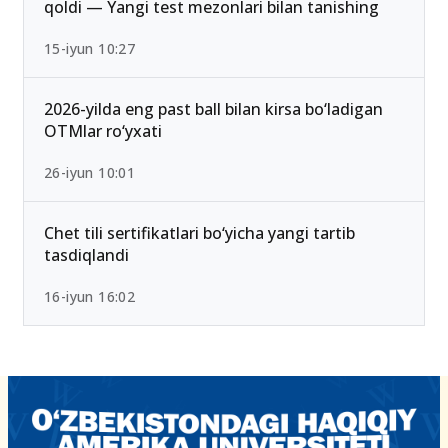
2026/2027 qabulda maksimal ball 189 Bo‘lib
qoldi — Yangi test mezonlari bilan tanishing
15-iyun 10:27
2026-yilda eng past ball bilan kirsa bo‘ladigan
OTMlar ro‘yxati
26-iyun 10:01
Chet tili sertifikatlari bo‘yicha yangi tartib
tasdiqlandi
16-iyun 16:02