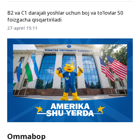
imtihonlar qaytishi mumkin
16-may 08:35
B2 va C1 darajali yoshlar uchun boj va to‘lovlar 50
foizgacha qisqartiriladi
27-aprel 15:11