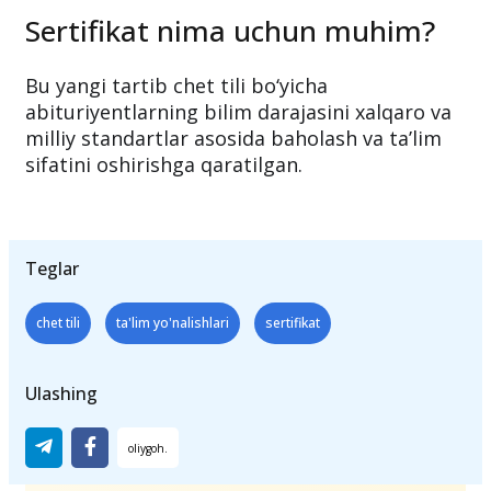
chet tilini bilish darajasini tasdiqlovchi
sertifikat taqdim etilishi shart.
Sertifikat nima uchun muhim?
Bu yangi tartib chet tili bo‘yicha
abituriyentlarning bilim darajasini xalqaro va
milliy standartlar asosida baholash va ta’lim
sifatini oshirishga qaratilgan.
Teglar
chet tili
ta'lim yo'nalishlari
sertifikat
Ulashing