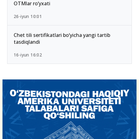
2026-yilda eng past ball bilan kirsa bo‘ladigan
OTMlar ro‘yxati
26-iyun 10:01
Chet tili sertifikatlari bo‘yicha yangi tartib
tasdiqlandi
16-iyun 16:02