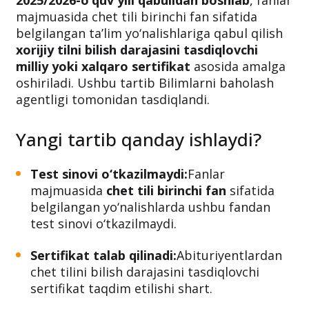
sertifikat majburiy
2025/2026-o‘quv yili qabulidan boshlab
, fanlar
majmuasida chet tili birinchi fan sifatida
belgilangan ta’lim yo‘nalishlariga qabul qilish
xorijiy tilni bilish darajasini tasdiqlovchi
milliy yoki xalqaro sertifikat
asosida amalga
oshiriladi. Ushbu tartib Bilimlarni baholash
agentligi tomonidan tasdiqlandi.
Yangi tartib qanday ishlaydi?
Test sinovi o‘tkazilmaydi:
Fanlar
majmuasida
chet tili birinchi fan
sifatida
belgilangan yo‘nalishlarda ushbu fandan
test sinovi o‘tkazilmaydi.
Sertifikat talab qilinadi:
Abituriyentlardan