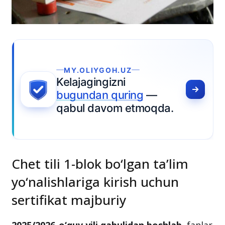
GOH.UZ
gizni
n quring
—
avom etmoqda.
Chet tili 1-blok bo‘lgan ta’lim
yo‘nalishlariga kirish uchun