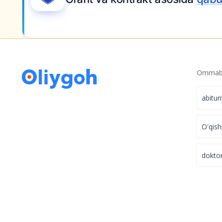
Ommabo
abitur
O'qish