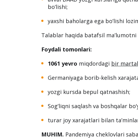
Germaniyadan boshqa davlat oliygo
Nemis tilini kamida A2 darajada bi
ko‘rsatishi ( sertifikatlar olingani
avval DAAD yozgi kurslariga qatna
bo‘lishi;
yaxshi baholarga ega bo‘lishi lozi
Talablar haqida batafsil ma’lumotn
Foydali tomonlari:
1061 yevro
miqdordagi
bir martal
Germaniyaga borib-kelish xarajata
yozgi kursda bepul qatnashish;