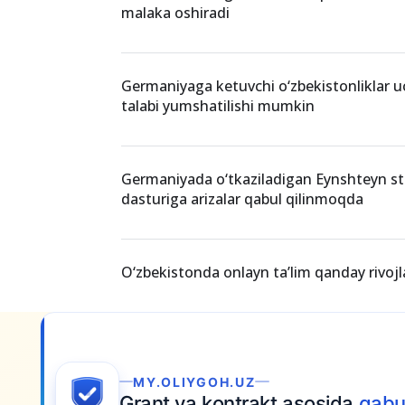
O‘xshash xabarlar
O‘zbekistonning nemis tili o‘qituvchilari
malaka oshiradi
Germaniyaga ketuvchi o‘zbekistonliklar uch
talabi yumshatilishi mumkin
Germaniyada o‘tkaziladigan Eynshteyn st
dasturiga arizalar qabul qilinmoqda
O‘zbekistonda onlayn ta’lim qanday rivo