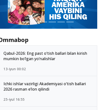
Ommabop
Qabul-2026: Eng past o‘tish ballari bilan kirish
mumkin bo‘lgan yo‘nalishlar
13-iyun 00:02
Ichki ishlar vazirligi Akademiyasi o‘tish ballari
2026 rasman e’lon qilindi
25-iyul 16:55