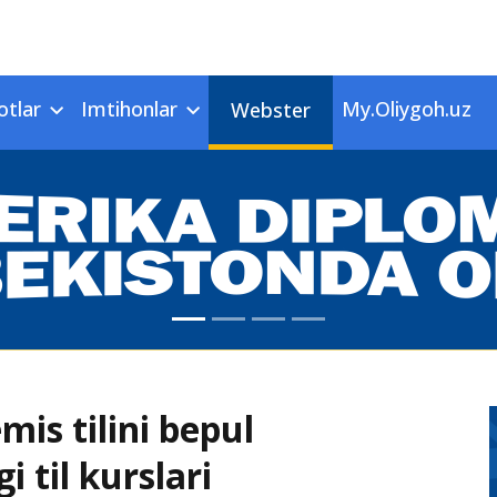
otlar
Imtihonlar
My.Oliygoh.uz
Webster
s tilini bepul
 til kurslari