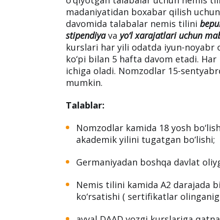
DAAD Summer Courses -
chet ellik
o‘qiyotgan talabalar uchun nemis t
madaniyatidan boxabar qilish uchun 
davomida talabalar nemis tilini
bepu
stipendiya
va
yo‘l xarajatlari uchun ma
kurslari har yili odatda iyun-noyabr 
ko‘pi bilan 5 hafta davom etadi. Har 
ichiga oladi. Nomzodlar 15-sentyabr
mumkin.
Talablar:
Nomzodlar kamida 18 yosh bo‘lish
akademik yilini tugatgan bo‘lishi;