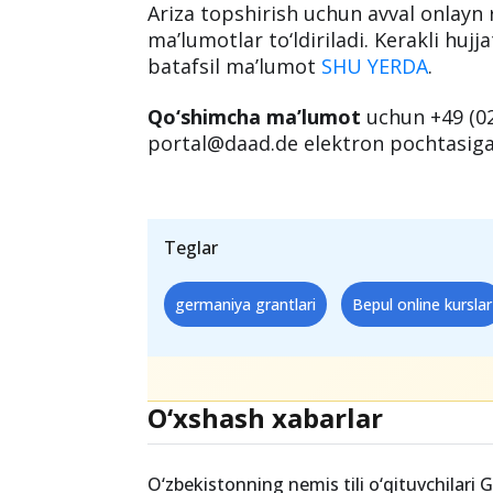
Sog‘liqni saqlash va boshqalar bo‘
turar joy xarajatlari bilan ta’minla
MUHIM.
Pandemiya cheklovlari sabab
Ariza topshirish uchun avval onlayn r
ma’lumotlar to‘ldiriladi. Kerakli hujj
batafsil ma’lumot
SHU YERDA
.
Qo‘shimcha ma’lumot
uchun +49 (02
portal@daad.de elektron pochtasiga
Teglar
germaniya grantlari
Bepul online kurslar