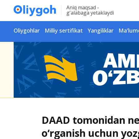
Aniq maqsad -
g'alabaga yetaklaydi
Oliygohlar
Milliy sertifikat
Yangiliklar
Ma'lum
DAAD tomonidan nemi
o‘rganish uchun yozgi