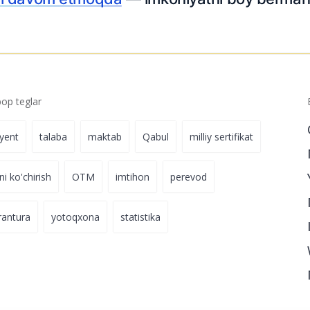
p teglar
iyent
talaba
maktab
Qabul
milliy sertifikat
ni ko'chirish
OTM
imtihon
perevod