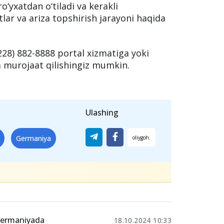
yicha sug‘urta uchun to‘lov;
nadilar.
li bu yilgi kurslar
onlayn
o‘tkaziladi.
o‘yxatdan o‘tiladi va kerakli
atlar va ariza topshirish jarayoni haqida
28) 882-8888 portal xizmatiga yoki
 murojaat qilishingiz mumkin.
Ulashing
Germaniya