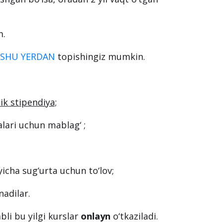
hida o‘qiyotgan bo‘lishi;
lishi va buni isbotlovchi hujjat
ga 2 yildan oshmasligi kerak);
shgan bo‘lsa, oradan 2 yil vaqt o‘tgan
m.
i
SHU YERDAN
topishingiz mumkin.
ik stipendiya;
lari uchun mablag‘ ;