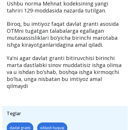
Ushbu norma Mehnat kodeksining yangi
tahriri 129-moddasida nazarda tutilgan.
Biroq, bu imtiyoz faqat davlat granti asosida
OTMni tugatgan talabalarga egallagan
mutaxassisliklari bo‘yicha birinchi marotaba
ishga kirayotganlaridagina amal qiladi.
Ya’ni agar davlat granti bitiruvchisi birinchi
marta dastlabki sinov muddatisiz ishga olinsa
va u ishdan bo‘shab, boshqa ishga kirmoqchi
bo‘lsa, unga nisbatan bu imtiyoz amal
qilmaydi
Teglar
davlat granti
ishlash huquqi