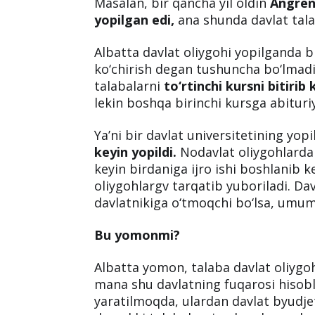
Nodavlat oliygoh va davlat oliygohi
standartlar amal qiladi
. O‘zi davla
lekin shunaqa bo‘lishiga qaramasdan
Masalan, bir qancha yil oldin
Angren
yopilgan edi,
ana shunda davlat talab
Albatta davlat oliygohi yopilganda b
ko‘chirish degan tushuncha bo‘lmadi,
talabalarni
to‘rtinchi kursni bitirib
lekin boshqa birinchi kursga abituri
Ya’ni bir davlat universitetining yopi
keyin yopildi.
Nodavlat oliygohlarda
keyin birdaniga ijro ishi boshlanib 
oliygohlargv tarqatib yuboriladi. Dav
davlatnikiga o‘tmoqchi bo‘lsa, umum