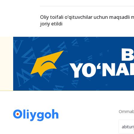
Kimga nechta o‘rin ajratildi?
Kontraktda o‘qiyotgan talabalar endi dav
da’vogar bo‘lishi mumkin
Oliy toifali o‘qituvchilar uchun maqsadli
joriy etildi