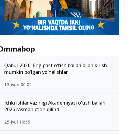
Ommabop
Qabul-2026: Eng past o‘tish ballari bilan kirish
mumkin bo‘lgan yo‘nalishlar
13-iyun 00:02
Ichki ishlar vazirligi Akademiyasi o‘tish ballari
2026 rasman e’lon qilindi
25-iyul 16:55