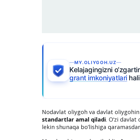
.OLIYGOH.UZ
jagingizni o‘zgartiradigan
Ariza topshir
t imkoniyatlari
hali ochiq.