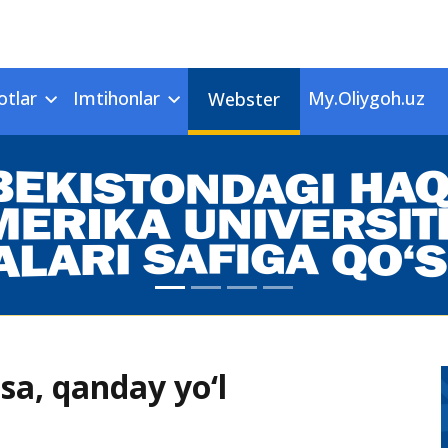
otlar
Imtihonlar
My.Oliygoh.uz
Webster
lsa, qanday yo‘l