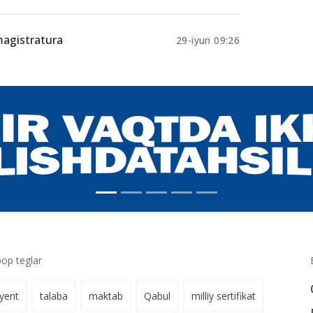
lat grantiga
02-iyul 17:08
 magistratura
29-iyun 09:26