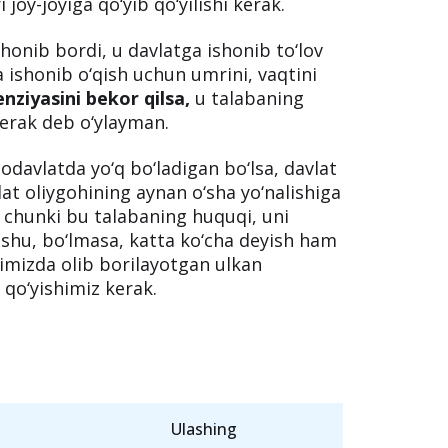
ida yoki xususiyda o‘qiydimi, u baribir
nadi, u to‘lagan puldan ish o‘rinlari
iga milliardlab soliq to‘lanmoqda,
oy-joyiga qo‘yib qo‘yilishi kerak.
honib bordi, u davlatga ishonib to‘lov
a ishonib o‘qish uchun umrini, vaqtini
enziyasini bekor qilsa,
u talabaning
kerak deb o‘ylayman.
odavlatda yo‘q bo‘ladigan bo‘lsa, davlat
at oliygohining aynan o‘sha yo‘nalishiga
, chunki bu talabaning huquqi, uni
 shu, bo‘lmasa, katta ko‘cha deyish ham
mizda olib borilayotgan ulkan
b qo‘yishimiz kerak.