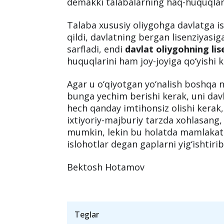
Bu yomonmi?
Albatta yomon, talaba davlat oliygoh
mana shu davlatning fuqarosi hisobla
yaratilmoqda, ulardan davlat byudjet
demakki talabalarning haq-huquqlari j
Talaba xususiy oliygohga davlatga is
qildi, davlatning bergan lisenziyasig
sarfladi, endi
davlat oliygohning lis
huquqlarini ham joy-joyiga qo‘yishi 
Agar u o‘qiyotgan yo‘nalish boshqa n
bunga yechim berishi kerak, uni davl
hech qanday imtihonsiz olishi kerak
ixtiyoriy-majburiy tarzda xohlasang,
mumkin, lekin bu holatda mamlakati
islohotlar degan gaplarni yig‘ishtiri