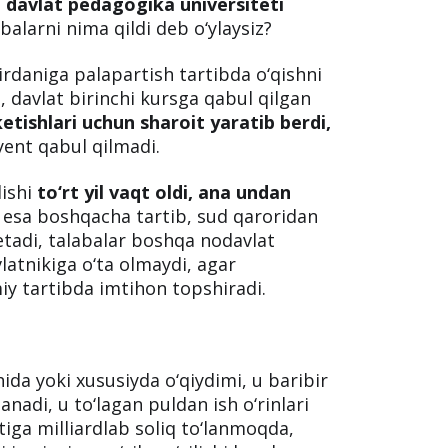
ning yopilishida ham
ikki xil huquqiy
t oliygohlari kamdan kam holda yopiladi,
 yopilgan holatlari ham bor.
 davlat pedagogika universiteti
alarni nima qildi deb o‘ylaysiz?
irdaniga palapartish tartibda o‘qishni
 davlat birinchi kursga qabul qilgan
 ketishlari uchun sharoit yaratib berdi,
yent qabul qilmadi.
lishi
to‘rt yil vaqt oldi, ana undan
 esa boshqacha tartib, sud qaroridan
ketadi, talabalar boshqa nodavlat
latnikiga o‘ta olmaydi, agar
iy tartibda imtihon topshiradi.