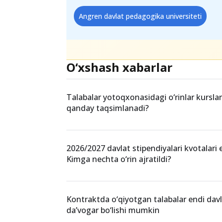
Bektosh Hotamov
Teglar
Angren davlat pedagogika universiteti
O‘xshash xabarlar
Talabalar yotoqxonasidagi o‘rinlar kurslar
qanday taqsimlanadi?
2026/2027 davlat stipendiyalari kvotalari e