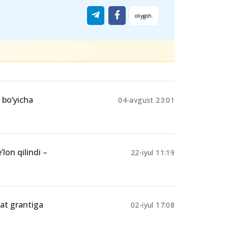
Ulashing
 bo‘yicha
04-avgust 23:01
’lon qilindi –
22-iyul 11:19