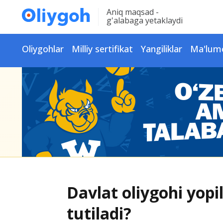
Aniq maqsad -
g'alabaga yetaklaydi
Oliygohlar
Milliy sertifikat
Yangiliklar
Ma'lum
Davlat oliygohi yopi
tutiladi?