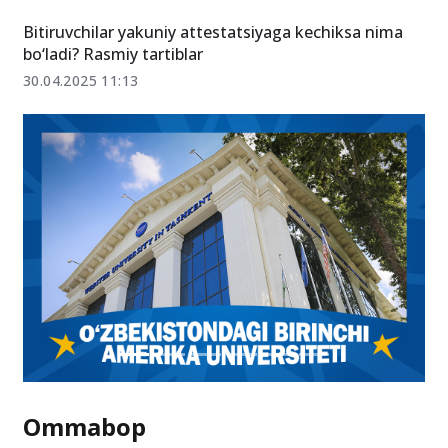
Qaysi imtihon uchun qasyi tashkilot ma’sul?
9.07.2025 09:54
Bitiruvchilar yakuniy attestatsiyaga kechiksa nima
bo‘ladi? Rasmiy tartiblar
30.04.2025 11:13