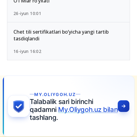
2026-yilda eng past ball bilan kirsa bo‘ladigan
OTMlar ro‘yxati
26-iyun 10:01
Chet tili sertifikatlari bo‘yicha yangi tartib
tasdiqlandi
16-iyun 16:02
MY.OLIYGOH.UZ
Talabalik sari birinchi
qadamni
My.Oliygoh.uz bilan