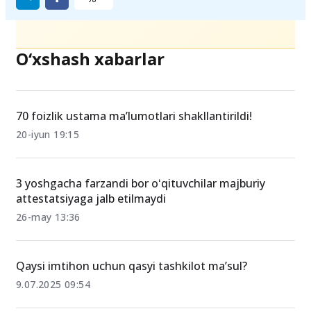
Ulashing
O‘xshash xabarlar
70 foizlik ustama ma’lumotlari shakllantirildi!
20-iyun 19:15
3 yoshgacha farzandi bor oʻqituvchilar majburiy
attestatsiyaga jalb etilmaydi
26-may 13:36