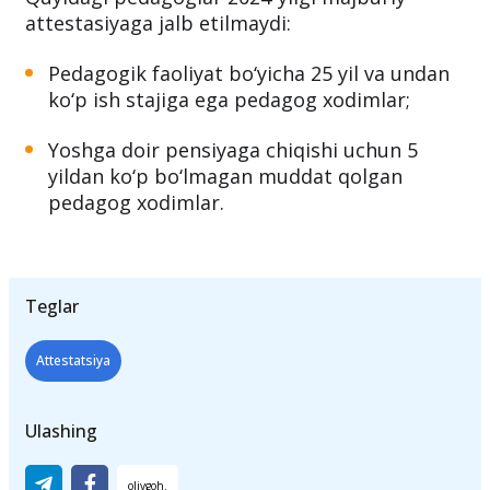
Quyidagi pedagoglar 2024-yilgi majburiy
attestasiyaga jalb etilmaydi:
Pedagogik faoliyat bo‘yicha 25 yil va undan
ko‘p ish stajiga ega pedagog xodimlar;
Yoshga doir pensiyaga chiqishi uchun 5
yildan ko‘p bo‘lmagan muddat qolgan
pedagog xodimlar.
Teglar
Attestatsiya