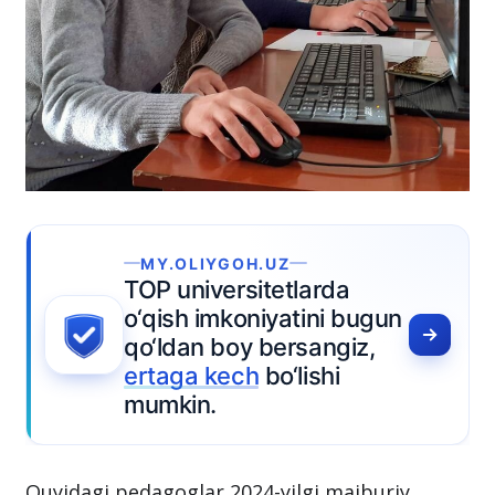
MY.OLIYGOH.UZ
TOP universitetlarda
o‘qish imkoniyatini bugun
qo‘ldan boy bersangiz,
ertaga kech
bo‘lishi
mumkin.