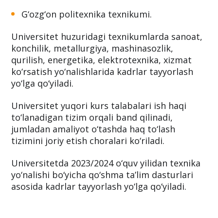
G‘ozg‘on politexnika texnikumi.
Universitet huzuridagi texnikumlarda sanoat,
konchilik, metallurgiya, mashinasozlik,
qurilish, energetika, elektrotexnika, xizmat
ko‘rsatish yo‘nalishlarida kadrlar tayyorlash
yo‘lga qo‘yiladi.
Universitet yuqori kurs talabalari ish haqi
to‘lanadigan tizim orqali band qilinadi,
jumladan amaliyot o‘tashda haq to‘lash
tizimini joriy etish choralari ko‘riladi.
Universitetda 2023/2024 o‘quv yilidan texnika
yo‘nalishi bo‘yicha qo‘shma ta’lim dasturlari
asosida kadrlar tayyorlash yo‘lga qo‘yiladi.