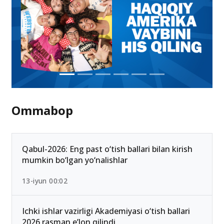
Ommabop
Qabul-2026: Eng past o‘tish ballari bilan kirish
mumkin bo‘lgan yo‘nalishlar
13-iyun 00:02
Ichki ishlar vazirligi Akademiyasi o‘tish ballari
2026 rasman e’lon qilindi