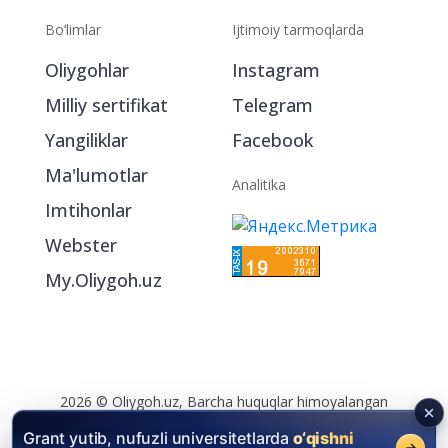
Bo‘limlar
Ijtimoiy tarmoqlarda
Oliygohlar
Instagram
Milliy sertifikat
Telegram
Yangiliklar
Facebook
Ma'lumotlar
Analitika
Imtihonlar
Webster
My.Oliygoh.uz
2026 © Oliygoh.uz, Barcha huquqlar himoyalangan
Reklama
/
Foydalanish shartlari
Grant yutib, nufuzli universitetlarda
o‘qishni