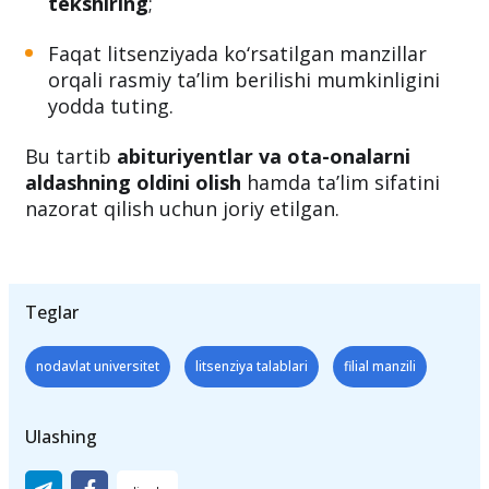
viloyatda filialimiz bor deb aytsa:
Litsenziyadagi faoliyat manzili bo‘limini
tekshiring
;
Faqat litsenziyada ko‘rsatilgan manzillar
orqali rasmiy ta’lim berilishi mumkinligini
yodda tuting.
Bu tartib
abituriyentlar va ota-onalarni
aldashning oldini olish
hamda ta’lim sifatini
nazorat qilish uchun joriy etilgan.
Teglar
nodavlat universitet
litsenziya talablari
filial manzili