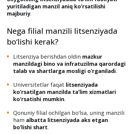
oliy ta’lim muassasalari
faoliyati aniq
tartibga solingan. Jumladan,
har bir
oliygohning litsenziyasida ta’lim faoliyati
yuritiladigan manzil aniq ko‘rsatilishi
majburiy
.
Nega filial manzili litsenziyada
bo‘lishi kerak?
Litsenziya berishdan oldin
mazkur
manzildagi bino va infratuzilma qarordagi
talab va shartlarga mosligi o‘rganiladi
.
Universitetlar faqat
litsenziyada
ko‘rsatilgan manzilda ta’lim xizmatlari
ko‘rsatishi mumkin
.
Qonuniy filial ochilgan bo‘lsa, uning manzili