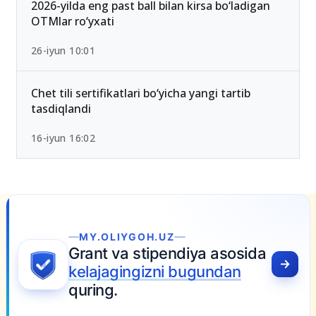
15-iyun 10:27
2026-yilda eng past ball bilan kirsa bo‘ladigan
OTMlar ro‘yxati
26-iyun 10:01
Chet tili sertifikatlari bo‘yicha yangi tartib
tasdiqlandi
16-iyun 16:02
MY.OLIYGOH.UZ
Grant va stipendiya asosida