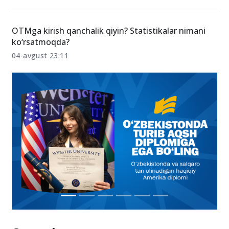
66 yoshli otaxon nodavlat universitetga hujjat
topshirdi
7.08.2024 22:25
OTMga kirish qanchalik qiyin? Statistikalar nimani
ko‘rsatmoqda?
04-avgust 23:11