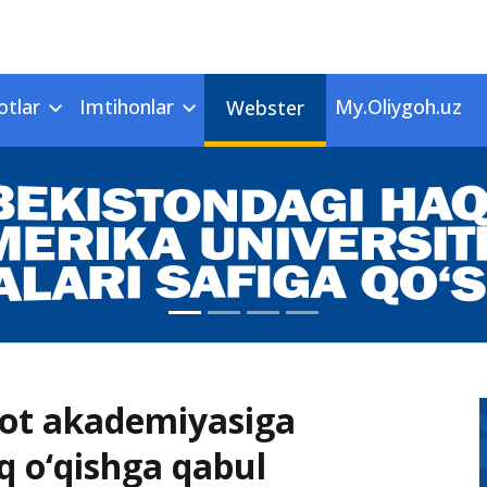
otlar
Imtihonlar
My.Oliygoh.uz
Webster
biyot akademiyasiga
q o‘qishga qabul