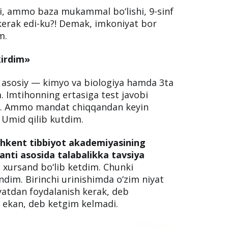
yoki shahodatnoma maqbul emas
. Onlayn hujjat topshirish men uchun
yn olinganda meni 9-sinf shahodatnomasi
mtihon kunlari e’lon qilindi, menga
berildi.
sdi, ammo baza mukammal bo‘lishi, 9-sinf
kerak edi-ku?! Demak, imkoniyat bor
m.
kirdim»
ta asosiy — kimyo va biologiya hamda 3ta
 Imtihonning ertasiga test javobi
an. Ammo mandat chiqqandan keyin
 Umid qilib kutdim.
hkent tibbiyot akademiyasining