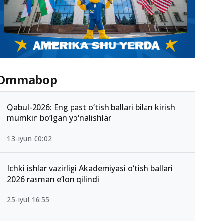
Ommabop
Qabul-2026: Eng past o‘tish ballari bilan kirish
mumkin bo‘lgan yo‘nalishlar
13-iyun 00:02
Ichki ishlar vazirligi Akademiyasi o‘tish ballari
2026 rasman e’lon qilindi
25-iyul 16:55