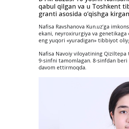
O‘rta maktabning 11 sinfi yok
DTM imtihoniga qatnashish 
DTM bazasi 16 yoshli Nafisan
qabul qilgan va u Toshkent ti
granti asosida o‘qishga kirgan
Nafisa Ravshanova Kun.uz’ga imkonsi
ekani, neyroxirurgiya va genetikaga 
eng yuqori «yuradigan» tibbiyot oliy
Nafisa Navoiy viloyatining Qiziltepa 
9-sinfni tamomlagan. 8-sinfdan beri 
davom ettirmoqda.