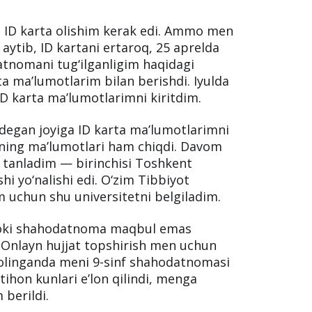
bbiyot instituti qoshidagi akademiy
tgan yili 8-sinfni bitirgan paytim men
o‘qishga topshirib ko‘rdi, o‘zini sinash
 ammo o‘qimadi. O‘shanda men ham havas
hirishga harakat qilib ko‘raman, deb
b, ID karta olishim kerak edi. Ammo men
aytib, ID kartani ertaroq, 25 aprelda
atnomani tug‘ilganligim haqidagi
a ma’lumotlarim bilan berishdi. Iyulda
ID karta ma’lumotlarimni kiritdim.
 degan joyiga ID karta ma’lumotlarimni
ing ma’lumotlari ham chiqdi. Davom
 tanladim — birinchisi Toshkent
hi yo‘nalishi edi. O‘zim Tibbiyot
m uchun shu universitetni belgiladim.