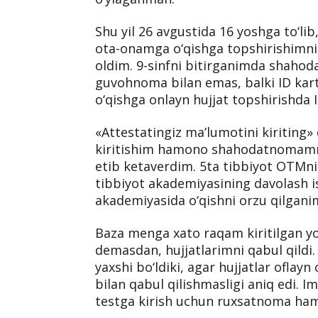
«Ayni paytda Toshkent pediatriya ti
litseyning 1-bosqich talabasiman. O‘
bilan repetitorga boradigan o‘quvchi 
uchun. Kontrakt asosida kirgandi,
qilib, 9-sinfni bitirib o‘qishga tops
o‘ylaganman.
Shu yil 26 avgustida 16 yoshga to‘li
ota-onamga o‘qishga topshirishimni 
oldim. 9-sinfni bitirganimda shahod
guvohnoma bilan emas, balki ID kart
o‘qishga onlayn hujjat topshirishda 
«Attestatingiz ma’lumotini kiriting»
kiritishim hamono shahodatnomamn
etib ketaverdim. 5ta tibbiyot OTMni
tibbiyot akademiyasining davolash is
akademiyasida o‘qishni orzu qilgani