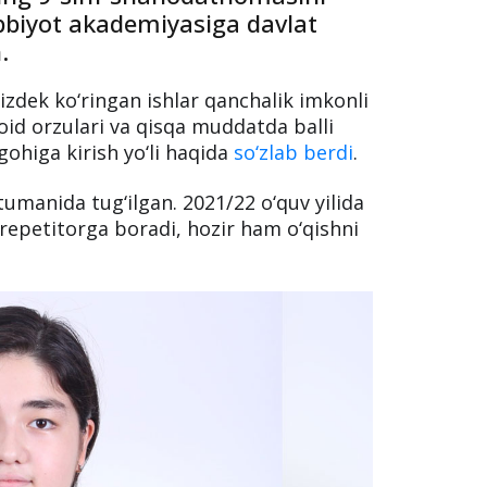
i akademik litseyni bitirmasdan
mumkin emas. Ammo qizig‘i,
ing 9-sinf shahodatnomasini
bbiyot akademiyasiga davlat
.
zdek ko‘ringan ishlar qanchalik imkonli
oid orzulari va qisqa muddatda balli
gohiga kirish yo‘li haqida
so‘zlab berdi
.
tumanida tug‘ilgan. 2021/22 o‘quv yilida
repetitorga boradi, hozir ham o‘qishni