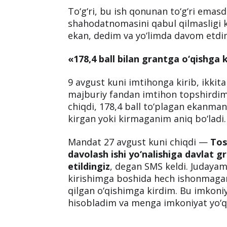
Baza menga xato raqam kiritilgan 
demasdan, hujjatlarimni qabul qildi
yaxshi bo‘ldiki, agar hujjatlar ofla
bilan qabul qilishmasligi aniq edi. I
testga kirish uchun ruxsatnoma ham 
To‘g‘ri, bu ish qonunan to‘g‘ri ema
shahodatnomasini qabul qilmasligi 
ekan, dedim va yo‘limda davom etdi
«178,4 ball bilan grantga o‘qishga 
9 avgust kuni imtihonga kirib, ikki
majburiy fandan imtihon topshirdim.
chiqdi, 178,4 ball to‘plagan ekanm
kirgan yoki kirmaganim aniq bo‘ladi.
Mandat 27 avgust kuni chiqdi —
Tos