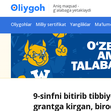
Aniq maqsad -
g'alabaga yetaklaydi
Oliygohlar
Milliy sertifikat
Yangiliklar
Ma'lum
9-sinfni bitirib tib
grantga kirgan, biro