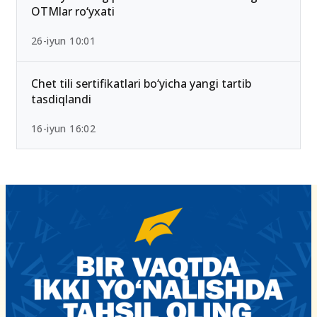
15-iyun 10:27
2026-yilda eng past ball bilan kirsa bo‘ladigan
OTMlar ro‘yxati
26-iyun 10:01
Chet tili sertifikatlari bo‘yicha yangi tartib
tasdiqlandi
16-iyun 16:02