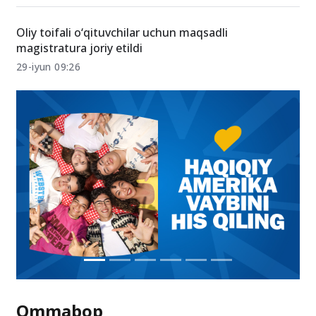
da’vogar bo‘lishi mumkin
02-iyul 17:08
Oliy toifali o‘qituvchilar uchun maqsadli
magistratura joriy etildi
29-iyun 09:26