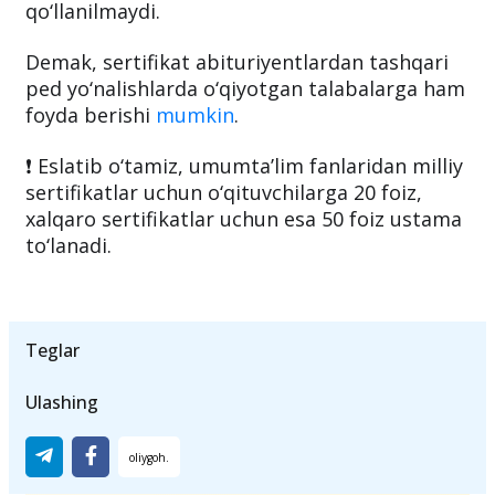
ham boshqa o‘qituvchilarga to‘langani kabi
sertifikat uchun ustama to‘lanadi. Talaba
bo‘lgani uchun ularga alohida qoida
qo‘llanilmaydi.
Demak, sertifikat abituriyentlardan tashqari
ped yo‘nalishlarda o‘qiyotgan talabalarga ham
foyda berishi
mumkin
.
❗️ Eslatib o‘tamiz, umumta’lim fanlaridan milliy
sertifikatlar uchun o‘qituvchilarga 20 foiz,
xalqaro sertifikatlar uchun esa 50 foiz ustama
to‘lanadi.
Teglar
Ulashing