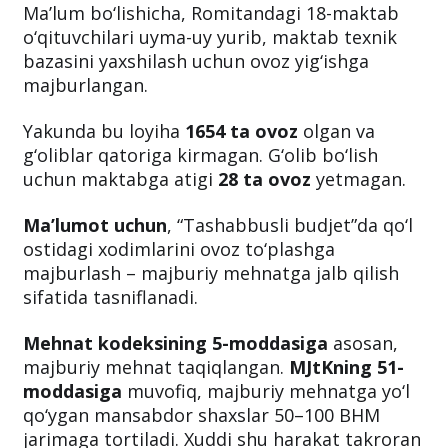
Ma’lum bo‘lishicha, Romitandagi 18-maktab
o‘qituvchilari uyma-uy yurib, maktab texnik
bazasini yaxshilash uchun ovoz yig‘ishga
majburlangan.
Yakunda bu loyiha
1654 ta ovoz
olgan va
g‘oliblar qatoriga kirmagan. G‘olib bo‘lish
uchun maktabga atigi
28 ta ovoz
yetmagan.
Ma’lumot uchun
, “Tashabbusli budjet”da qo‘l
ostidagi xodimlarini ovoz to‘plashga
majburlash – majburiy mehnatga jalb qilish
sifatida tasniflanadi.
Mehnat kodeksining 5-moddasiga
asosan,
majburiy mehnat taqiqlangan.
MJtKning 51-
moddasiga
muvofiq, majburiy mehnatga yo‘l
qo‘ygan mansabdor shaxslar 50–100 BHM
jarimaga tortiladi. Xuddi shu harakat takroran