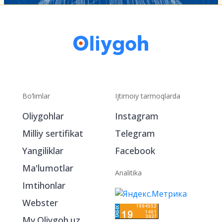
Bo‘limlar
Ijtimoiy tarmoqlarda
Oliygohlar
Instagram
Milliy sertifikat
Telegram
Yangiliklar
Facebook
Ma'lumotlar
Analitika
Imtihonlar
Webster
My.Oliygoh.uz