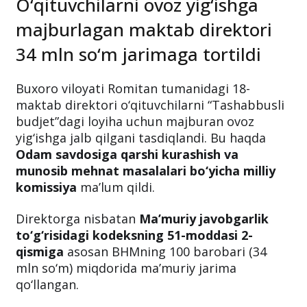
O‘qituvchilarni ovoz yig‘ishga
majburlagan maktab direktori
34 mln so‘m jarimaga tortildi
Buxoro viloyati Romitan tumanidagi 18-
maktab direktori o‘qituvchilarni “Tashabbusli
budjet”dagi loyiha uchun majburan ovoz
yig‘ishga jalb qilgani tasdiqlandi. Bu haqda
Odam savdosiga qarshi kurashish va
munosib mehnat masalalari bo‘yicha milliy
komissiya
ma’lum qildi.
Direktorga nisbatan
Ma’muriy javobgarlik
to‘g‘risidagi kodeksning 51-moddasi 2-
qismiga
asosan BHMning 100 barobari (34
mln so‘m) miqdorida ma’muriy jarima
qo‘llangan.