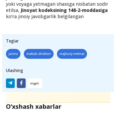
yoki voyaga yetmagan shaxsga nisbatan sodir
etilsa,
Jinoyat kodeksining 148-2-moddasiga
ko‘ra jinoiy javobgarlik belgilangan
Teglar
jarima
maktab direktori
majburiy mehnat
Ulashing
O‘xshash xabarlar