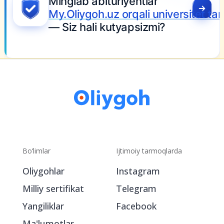
.OLIYGOH.UZ
glab abituriyentlar
Oliygoh.uz orqali universitet tanlamoqda
iz hali kutyapsizmi?