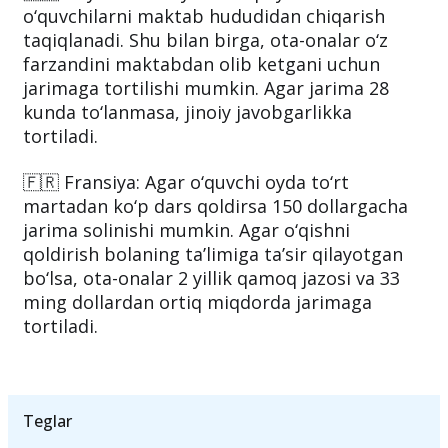
bildira olmaydi.
🇬🇧 Buyuk Britaniya: Dars paytida
o‘quvchilarni maktab hududidan chiqarish
taqiqlanadi. Shu bilan birga, ota-onalar o‘z
farzandini maktabdan olib ketgani uchun
jarimaga tortilishi mumkin. Agar jarima 28
kunda to‘lanmasa, jinoiy javobgarlikka
tortiladi.
🇫🇷 Fransiya: Agar o‘quvchi oyda to‘rt
martadan ko‘p dars qoldirsa 150 dollargacha
jarima solinishi mumkin. Agar o‘qishni
qoldirish bolaning ta’limiga ta’sir qilayotgan
bo‘lsa, ota-onalar 2 yillik qamoq jazosi va 33
ming dollardan ortiq miqdorda jarimaga
tortiladi.