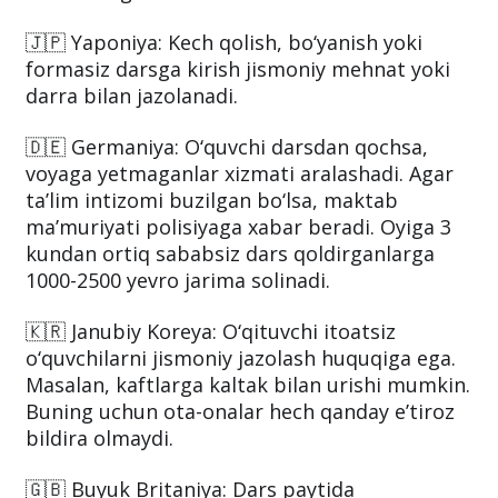
olganlar keyingi yilga qoldirib yuboriladi. Jiddiy
maktab qoidabuzarliklari bilan polisiya va sud
tizimi shug‘ullanadi.
🇯🇵 Yaponiya: Kech qolish, bo‘yanish yoki
formasiz darsga kirish jismoniy mehnat yoki
darra bilan jazolanadi.
🇩🇪 Germaniya: O‘quvchi darsdan qochsa,
voyaga yetmaganlar xizmati aralashadi. Agar
ta’lim intizomi buzilgan bo‘lsa, maktab
ma’muriyati polisiyaga xabar beradi. Oyiga 3
kundan ortiq sababsiz dars qoldirganlarga
1000-2500 yevro jarima solinadi.
🇰🇷 Janubiy Koreya: O‘qituvchi itoatsiz
o‘quvchilarni jismoniy jazolash huquqiga ega.
Masalan, kaftlarga kaltak bilan urishi mumkin.
Buning uchun ota-onalar hech qanday e’tiroz