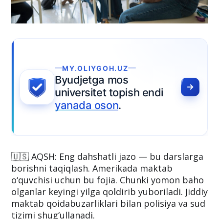
MY.OLIYGOH.UZ
yudjetga mos
niversitet topish endi
anada oson
.
🇺🇸 AQSH: Eng dahshatli jazo — bu darslarga
borishni taqiqlash. Amerikada maktab
o‘quvchisi uchun bu fojia. Chunki yomon baho