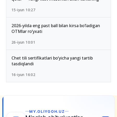
2026/2027 qabulda maksimal ball 189 Bo‘lib
qoldi — Yangi test mezonlari bilan tanishing
15-iyun 10:27
2026-yilda eng past ball bilan kirsa bo‘ladigan
OTMlar ro‘yxati
26-iyun 10:01
Chet tili sertifikatlari bo‘yicha yangi tartib
tasdiqlandi
16-iyun 16:02