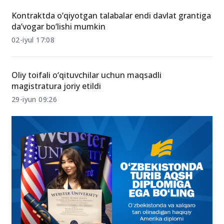
– Kimga nechta o‘rin ajratildi?
22-iyul 11:19
Kontraktda o‘qiyotgan talabalar endi davlat grantiga
da’vogar bo‘lishi mumkin
02-iyul 17:08
Oliy toifali o‘qituvchilar uchun maqsadli
magistratura joriy etildi
29-iyun 09:26