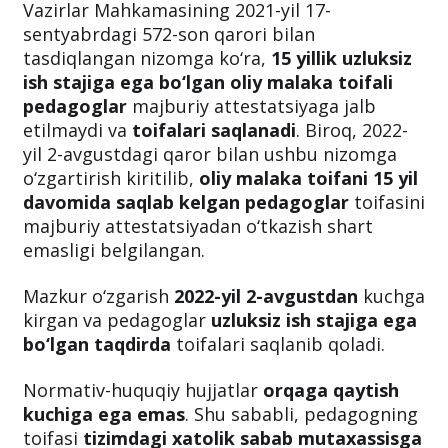
Vazirlar Mahkamasining 2021-yil 17-
sentyabrdagi 572-son qarori bilan
tasdiqlangan nizomga ko‘ra,
15 yillik uzluksiz
ish stajiga ega bo‘lgan oliy malaka toifali
pedagoglar
majburiy attestatsiyaga jalb
etilmaydi va
toifalari saqlanadi
. Biroq, 2022-
yil 2-avgustdagi qaror bilan ushbu nizomga
o‘zgartirish kiritilib,
oliy malaka toifani 15 yil
davomida saqlab kelgan pedagoglar
toifasini
majburiy attestatsiyadan o‘tkazish shart
emasligi belgilangan.
Mazkur o‘zgarish
2022-yil 2-avgustdan
kuchga
kirgan va pedagoglar
uzluksiz ish stajiga ega
bo‘lgan taqdirda
toifalari saqlanib qoladi.
Normativ-huquqiy hujjatlar
orqaga qaytish
kuchiga ega emas
. Shu sababli, pedagogning
toifasi
tizimdagi xatolik sabab mutaxassisga