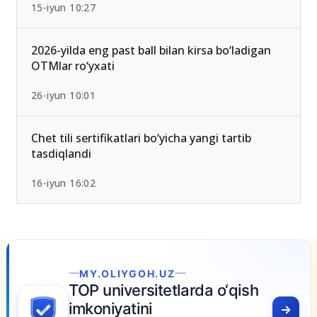
15-iyun 10:27
2026-yilda eng past ball bilan kirsa bo‘ladigan
OTMlar ro‘yxati
26-iyun 10:01
Chet tili sertifikatlari bo‘yicha yangi tartib
tasdiqlandi
16-iyun 16:02
H.UZ
itetlarda o‘qish