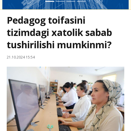
Pedagog toifasini
tizimdagi xatolik sabab
tushirilishi mumkinmi?
21.10.2024 15:54