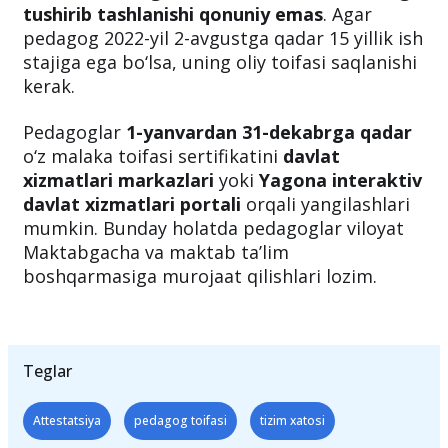
tushirib tashlanishi qonuniy emas
. Agar
pedagog 2022-yil 2-avgustga qadar 15 yillik ish
stajiga ega bo‘lsa, uning oliy toifasi saqlanishi
kerak.
Pedagoglar
1-yanvardan 31-dekabrga qadar
o‘z malaka toifasi sertifikatini
davlat
xizmatlari markazlari
yoki
Yagona interaktiv
davlat xizmatlari portali
orqali yangilashlari
mumkin. Bunday holatda pedagoglar viloyat
Maktabgacha va maktab ta’lim
boshqarmasiga murojaat qilishlari lozim.
Teglar
Attestatsiya
pedagog toifasi
tizim xatosi