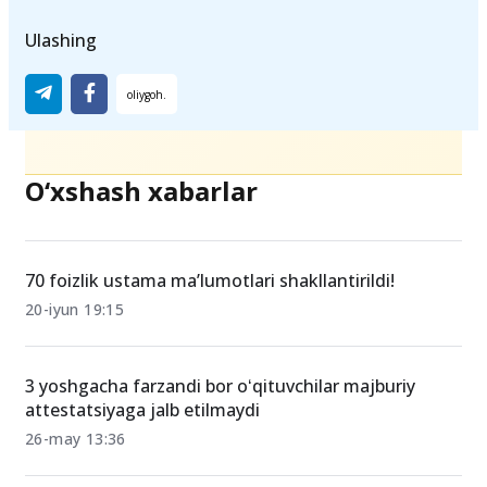
Ulashing
O‘xshash xabarlar
70 foizlik ustama ma’lumotlari shakllantirildi!
20-iyun 19:15
3 yoshgacha farzandi bor oʻqituvchilar majburiy
attestatsiyaga jalb etilmaydi
26-may 13:36