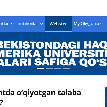
otlar
Imtihonlar
My.Oliygoh.uz
Webster
ntda o‘qiyotgan talaba
?