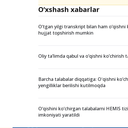
Teglar
perevod
Oliy ta’lim qoidalari
Grant a
O‘xshash xabarlar
O‘tgan yilgi transkript bilan ham o‘qishni 
hujjat topshirish mumkin
Oliy ta’limda qabul va o‘qishni ko‘chirish t
Barcha talabalar diqqatiga: Oʻqishni ko‘ch
yengilliklar berilishi kutilmoqda