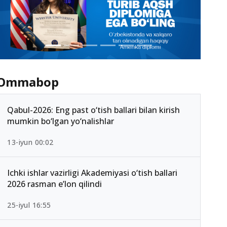
Ommabop
Qabul-2026: Eng past o‘tish ballari bilan kirish
mumkin bo‘lgan yo‘nalishlar
13-iyun 00:02
Ichki ishlar vazirligi Akademiyasi o‘tish ballari
2026 rasman e’lon qilindi
25-iyul 16:55