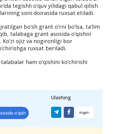
a o‘qiyotgan talaba
 oliy ta’limning mos va turdosh
klari bo‘yicha davlat grantlari
grantlari asosida tahsil olgan talabalar
rida tegishli o‘quv yilidagi qabul qilish
arining soni doirasida ruxsat etiladi.
ratilgan bo‘sh grant o‘rni bo‘lsa, ta’lim
ib, talabaga grant asosida o‘qishni
 Ko‘zi ojiz va nogironligi bor
‘chirishga ruxsat beriladi.
talabalar ham o‘qishini ko‘chirishi