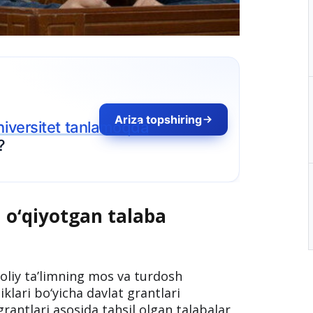
Ariza topshiring
 tanlamoqda