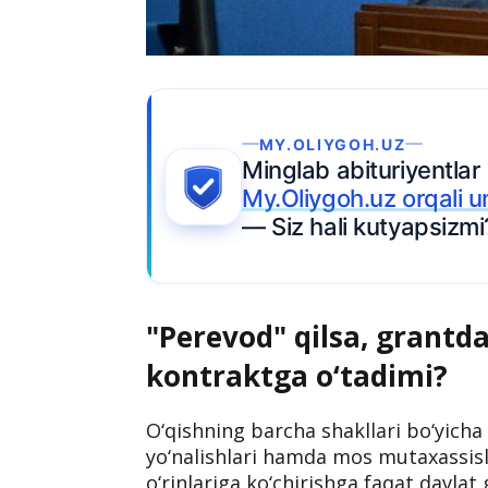
MY.OLIYGOH.UZ
Minglab abituriyentlar
My.Oliygoh.uz orqali universitet
— Siz hali kutyapsizmi?