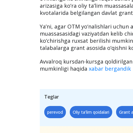
"Perevod" qilsa, grantd
kontraktga o‘tadimi?
O‘qishning barcha shakllari bo‘yicha
yo‘nalishlari hamda mos mutaxassisli
o‘rinlariga ko‘chirishga faqat davlat 
arizasiga ko‘ra oliy ta’lim muassasala
kvotalarida belgilangan davlat grantl
Ya’ni, agar OTM yo‘nalishlari uchun aj
muassasasidagi vaziyatdan kelib chiq
ko‘chirishga ruxsat berilishi mumkin.
talabalarga grant asosida o‘qishni ko
Avvalroq kursdan-kursga qoldirilgan 
mumkinligi haqida
xabar bergandik