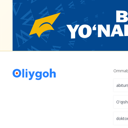
O‘qishini ko‘chirgan talabalarni HEMIS tiz
imkoniyati yaratildi
Ommabo
abitur