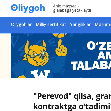
Aniq maqsad -
g'alabaga yetaklaydi
Oliygohlar
Milliy sertifikat
Yangiliklar
Ma'lum
"Perevod" qilsa, gra
kontraktga o‘tadimi