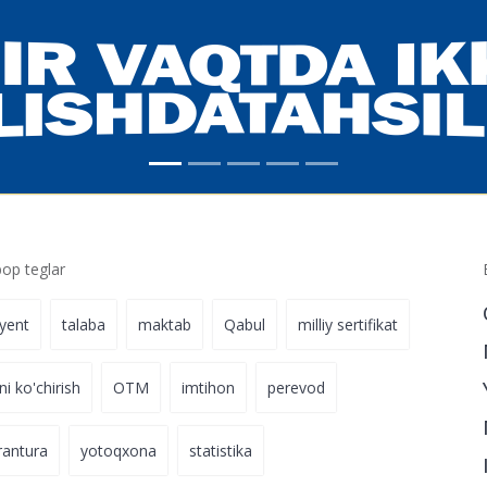
imiga kiritish
14-fevral 16:08
p teglar
iyent
talaba
maktab
Qabul
milliy sertifikat