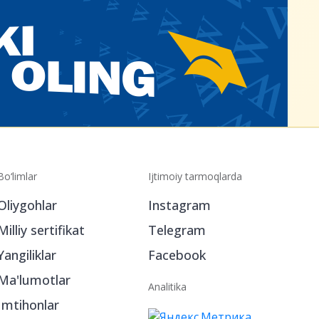
Bo‘limlar
Ijtimoiy tarmoqlarda
Oliygohlar
Instagram