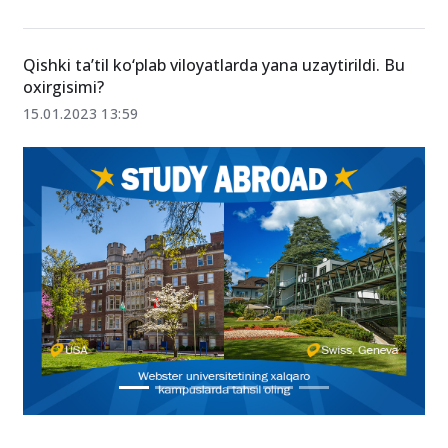
⚡️ Hududlarda qishki ta’til yana uzaytirilmoqda
17.01.2023 11:20
Qishki taʼtil ko‘plab viloyatlarda yana uzaytirildi. Bu
oxirgisimi?
15.01.2023 13:59