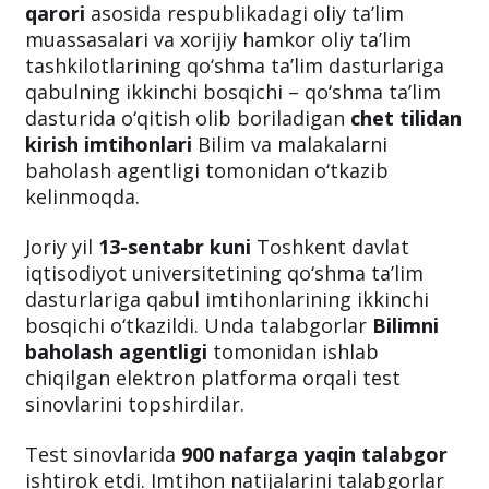
O‘zbekiston Respublikasi Vazirlar
Mahkamasining 2021-yil 6-iyuldagi 421-son
qarori
asosida respublikadagi oliy ta’lim
muassasalari va xorijiy hamkor oliy ta’lim
tashkilotlarining qo‘shma ta’lim dasturlariga
qabulning ikkinchi bosqichi – qo‘shma ta’lim
dasturida o‘qitish olib boriladigan
chet tilidan
kirish imtihonlari
Bilim va malakalarni
baholash agentligi tomonidan o‘tkazib
kelinmoqda.
Joriy yil
13-sentabr kuni
Toshkent davlat
iqtisodiyot universitetining qo‘shma ta’lim
dasturlariga qabul imtihonlarining ikkinchi
bosqichi o‘tkazildi. Unda talabgorlar
Bilimni
baholash agentligi
tomonidan ishlab
chiqilgan elektron platforma orqali test
sinovlarini topshirdilar.