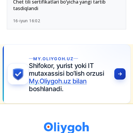
26-iyun 10:01
Chet tili sertifikatlari bo‘yicha yangi tartib
tasdiqlandi
16-iyun 16:02
MY.OLIYGOH.UZ
Shifokor, yurist yoki IT
mutaxassisi bo‘lish orzusi
My.Oliygoh.uz bilan
boshlanadi.