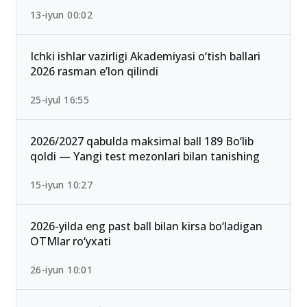
Qabul-2026: Eng past o‘tish ballari bilan kirish
mumkin bo‘lgan yo‘nalishlar
13-iyun 00:02
Ichki ishlar vazirligi Akademiyasi o‘tish ballari
2026 rasman e’lon qilindi
25-iyul 16:55
2026/2027 qabulda maksimal ball 189 Bo‘lib
qoldi — Yangi test mezonlari bilan tanishing
15-iyun 10:27
2026-yilda eng past ball bilan kirsa bo‘ladigan
OTMlar ro‘yxati