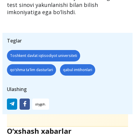
Test sinovlarida
900 nafarga yaqin talabgor
ishtirok etdi. Imtihon natijalarini talabgorlar
test sinovi yakunlanishi bilan bilish
imkoniyatiga ega bo‘lishdi.
Teglar
Toshkent davlat iqtisodiyot universiteti
qo‘shma ta'lim dasturlari
qabul imtihonlari
Ulashing