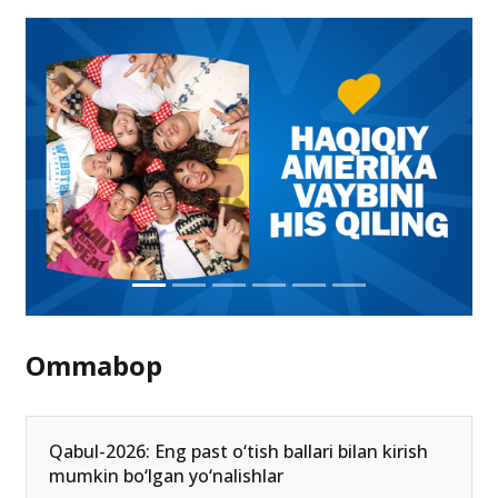
O‘zbekistonda nemis temir yo‘llari uchun
mutaxassislar tayyorlanadi
19.09.2024 00:12
Ommabop