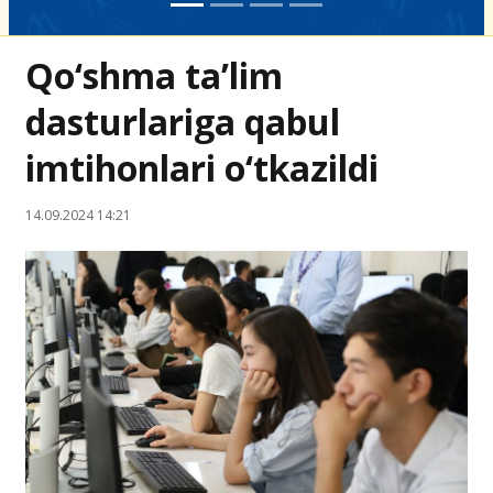
Qo‘shma ta’lim
dasturlariga qabul
imtihonlari o‘tkazildi
14.09.2024 14:21