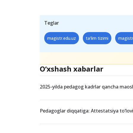
Teglar
magistr.edu.uz
ta'lim tizimi
magistr
O‘xshash xabarlar
2025-yilda pedagog kadrlar qancha maosh
Pedagoglar diqqatiga: Attestatsiya to‘lov