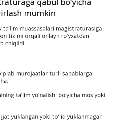
traturaga qabul boʻyicha
hrirlash mumkin
iy taʼlim muassasalari magistraturasiga
on tizimi orqali onlayn roʻyxatdan
b chiqildi.
koʻplab murojaatlar turli sabablarga
cha:
ning taʼlim yoʻnalishi boʻyicha mos yoki
ujjat yuklangan yoki toʻliq yuklanmagan