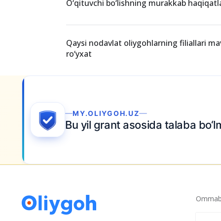
O‘qituvchi bo‘lishning murakkab haqiqatla
Qaysi nodavlat oliygohlarning filiallari ma
ro‘yxat
a topshiring
Ommabo