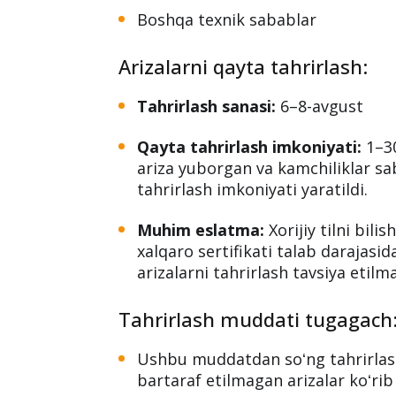
Boshqa texnik sabablar
Arizalarni qayta tahrirlash:
Tahrirlash sanasi:
6–8-avgust
Qayta tahrirlash imkoniyati:
1–30
ariza yuborgan va kamchiliklar sab
tahrirlash imkoniyati yaratildi.
Muhim eslatma:
Xorijiy tilni bilis
xalqaro sertifikati talab darajasi
arizalarni tahrirlash tavsiya etilma
Tahrirlash muddati tugagach
Ushbu muddatdan soʻng tahrirlashg
bartaraf etilmagan arizalar koʻrib