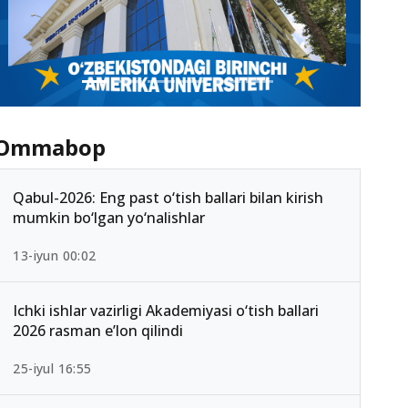
Ommabop
Qabul-2026: Eng past o‘tish ballari bilan kirish
mumkin bo‘lgan yo‘nalishlar
13-iyun 00:02
Ichki ishlar vazirligi Akademiyasi o‘tish ballari
2026 rasman e’lon qilindi
25-iyul 16:55