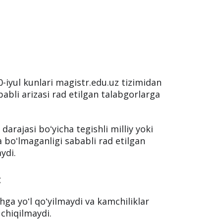
-iyul kunlari magistr.edu.uz tizimidan
abli arizasi rad etilgan talabgorlarga
h darajasi boʻyicha tegishli milliy yoki
da boʻlmaganligi sababli rad etilgan
ydi.
:
a yoʻl qoʻyilmaydi va kamchiliklar
 chiqilmaydi.