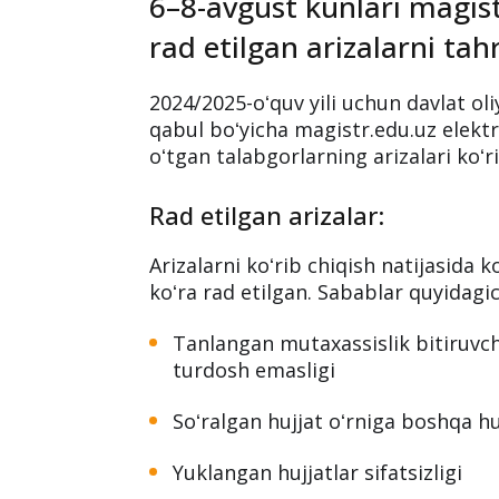
6–8-avgust kunlari magis
rad etilgan arizalarni ta
2024/2025-oʻquv yili uchun davlat ol
qabul boʻyicha magistr.edu.uz elektr
oʻtgan talabgorlarning arizalari koʻri
Rad etilgan arizalar:
Arizalarni koʻrib chiqish natijasida 
koʻra rad etilgan. Sabablar quyidagi
Tanlangan mutaxassislik bitiruvchi
turdosh emasligi
Soʻralgan hujjat oʻrniga boshqa h
Yuklangan hujjatlar sifatsizligi