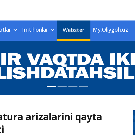
otlar
Imtihonlar
My.Oliygoh.uz
Webster
tura arizalarini qayta
i