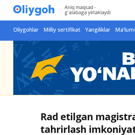
Aniq maqsad -
g'alabaga yetaklaydi
Oliygohlar
Milliy sertifikat
Yangiliklar
Ma'lum
Rad etilgan magistra
tahrirlash imkoniyat