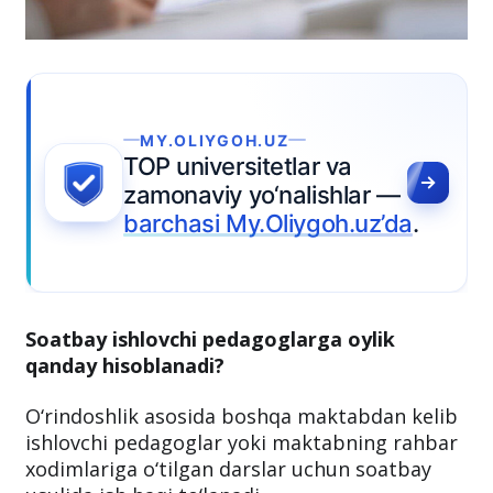
IYGOH.UZ
versitetlar va
viy yo‘nalishlar —
si My.Oliygoh.uz’da
.
Soatbay ishlovchi pedagoglarga oylik
qanday hisoblanadi?
O‘rindoshlik asosida boshqa maktabdan kelib