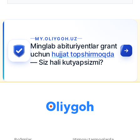
tasdiqlandi
16-iyun 16:02
GOH.UZ
bituriyentlar grant
jjat topshirmoqda
i kutyapsizmi?