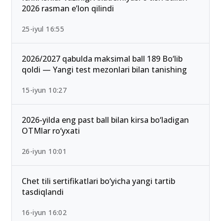
13-iyun 00:02
Ichki ishlar vazirligi Akademiyasi o‘tish ballari
2026 rasman e’lon qilindi
25-iyul 16:55
2026/2027 qabulda maksimal ball 189 Bo‘lib
qoldi — Yangi test mezonlari bilan tanishing
15-iyun 10:27
2026-yilda eng past ball bilan kirsa bo‘ladigan
OTMlar ro‘yxati
26-iyun 10:01
Chet tili sertifikatlari bo‘yicha yangi tartib