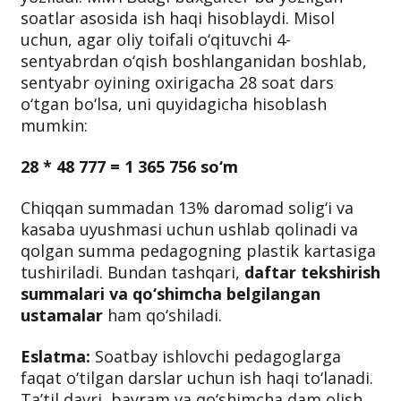
dars o‘tganligi O‘IBDO‘ tomonidan hisoblab
chiqiladi va ish vaqtini hisoblash tabeliga
yoziladi. MMTBdagi buxgalter bu yozilgan
soatlar asosida ish haqi hisoblaydi. Misol
uchun, agar oliy toifali o‘qituvchi 4-
sentyabrdan o‘qish boshlanganidan boshlab,
sentyabr oyining oxirigacha 28 soat dars
o‘tgan bo‘lsa, uni quyidagicha hisoblash
mumkin:
28 * 48 777 = 1 365 756 so‘m
Chiqqan summadan 13% daromad solig‘i va
kasaba uyushmasi uchun ushlab qolinadi va
qolgan summa pedagogning plastik kartasiga
tushiriladi. Bundan tashqari,
daftar tekshirish
summalari va qo‘shimcha belgilangan
ustamalar
ham qo‘shiladi.