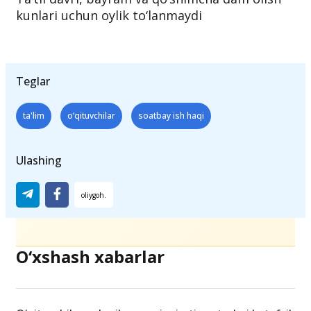
Eslatma:
Soatbay ishlovchi pedagoglarga
faqat o‘tilgan darslar uchun ish haqi to‘lanadi.
Ta’til davri, bayram va qo‘shimcha dam olish
kunlari uchun oylik to‘lanmaydi
Teglar
ta'lim
o‘qituvchilar
soatbay ish haqi
Ulashing
O‘xshash xabarlar