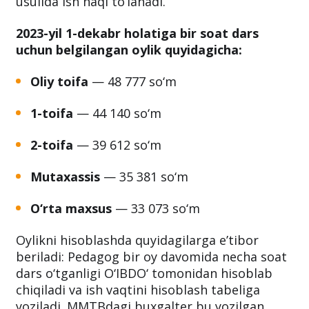
ishlovchi pedagoglar yoki maktabning rahbar
xodimlariga o‘tilgan darslar uchun soatbay
usulida ish haqi to‘lanadi.
2023-yil 1-dekabr holatiga bir soat dars
uchun belgilangan oylik quyidagicha:
Oliy toifa
— 48 777 so‘m
1-toifa
— 44 140 so‘m
2-toifa
— 39 612 so‘m
Mutaxassis
— 35 381 so‘m
O‘rta maxsus
— 33 073 so‘m
Oylikni hisoblashda quyidagilarga e’tibor
beriladi: Pedagog bir oy davomida necha soat