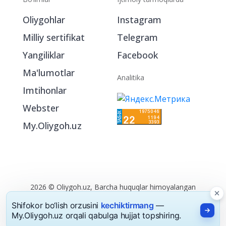
Bo‘limlar
Ijtimoiy tarmoqlarda
Oliygohlar
Instagram
Milliy sertifikat
Telegram
Yangiliklar
Facebook
Ma'lumotlar
Analitika
Imtihonlar
Webster
My.Oliygoh.uz
Shifokor bo‘lish orzusini
kechiktirmang
—
My.Oliygoh.uz orqali qabulga hujjat topshiring.