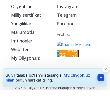
Oliygohlar
Instagram
Milliy sertifikat
Telegram
Yangiliklar
Facebook
Ma'lumotlar
Analitika
Imtihonlar
Webster
My.Oliygoh.uz
Bu yil talaba bo‘lishni istasangiz,
My.Oliygoh.uz
bilan
bugun harakat qiling.
2026 © Oliygoh.uz, Barcha huquqlar himoyalangan
Reklama
/
Foydalanish shartlari