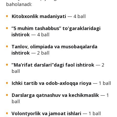
baholanadi:
Kitobxonlik madaniyati
— 4 ball
“5 muhim tashabbus” to‘garaklaridagi
ishtirok
— 4 ball
Tanlov, olimpiada va musobaqalarda
ishtirok
— 2 ball
“Ma’rifat darslari”dagi faol ishtirok
— 2
ball
Ichki tartib va odob-axloqqa rioya
— 1 ball
Darslarga qatnashuv va kechikmaslik
— 1
ball
Volontyorlik va jamoat ishlari
— 1 ball