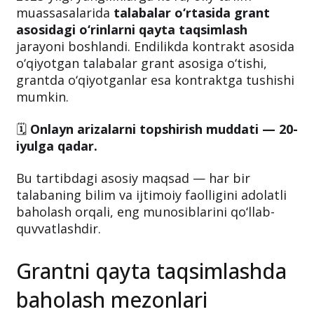
muassasalarida
talabalar o‘rtasida grant
asosidagi o‘rinlarni qayta taqsimlash
jarayoni boshlandi. Endilikda kontrakt asosida
o‘qiyotgan talabalar grant asosiga o‘tishi,
grantda o‘qiyotganlar esa kontraktga tushishi
mumkin.
🗓
Onlayn arizalarni topshirish muddati — 20-
iyulga qadar.
Bu tartibdagi asosiy maqsad — har bir
talabaning bilim va ijtimoiy faolligini adolatli
baholash orqali, eng munosiblarini qo‘llab-
quvvatlashdir.
Grantni qayta taqsimlashda
baholash mezonlari