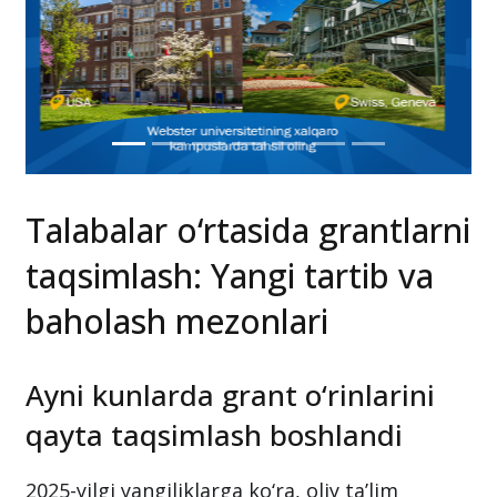
Talabalar o‘rtasida grantlarni
taqsimlash: Yangi tartib va
baholash mezonlari
Ayni kunlarda grant o‘rinlarini
qayta taqsimlash boshlandi
2025-yilgi yangiliklarga ko‘ra, oliy ta’lim