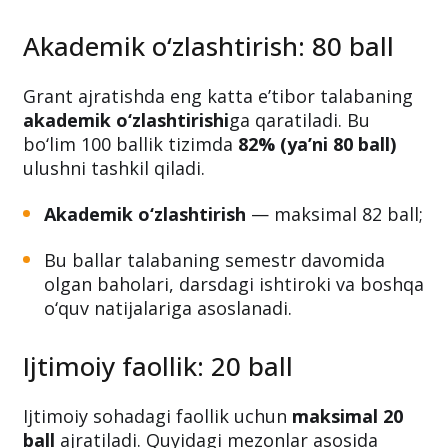
Akademik o‘zlashtirish: 80 ball
Grant ajratishda eng katta e’tibor talabaning
akademik o‘zlashtirishi
ga qaratiladi. Bu
bo‘lim 100 ballik tizimda
82% (ya’ni 80 ball)
ulushni tashkil qiladi.
Akademik o‘zlashtirish
— maksimal 82 ball;
Bu ballar talabaning semestr davomida
olgan baholari, darsdagi ishtiroki va boshqa
o‘quv natijalariga asoslanadi.
Ijtimoiy faollik: 20 ball
Ijtimoiy sohadagi faollik uchun
maksimal 20
ball
ajratiladi. Quyidagi mezonlar asosida