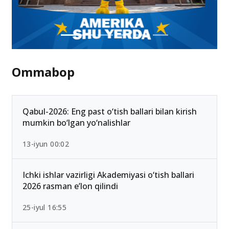
Ommabop
Qabul-2026: Eng past o‘tish ballari bilan kirish
mumkin bo‘lgan yo‘nalishlar
13-iyun 00:02
Ichki ishlar vazirligi Akademiyasi o‘tish ballari
2026 rasman e’lon qilindi
25-iyul 16:55