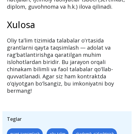
diplom, guvohnoma va h.k.) ilova qilinadi.
Xulosa
Oliy ta’lim tizimida talabalar o‘rtasida
grantlarni qayta taqsimlash — adolat va
rag‘batlantirishga qaratilgan muhim
islohotlardan biridir. Bu jarayon orqali
chinakam bilimli va faol talabalar qo‘llab-
quvvatlanadi. Agar siz ham kontraktda
o‘qiyotgan bo‘lsangiz, bu imkoniyatni boy
bermang!
Teglar
grant_taqsimlash
oliy_talim
akademik_o‘zlashtirish