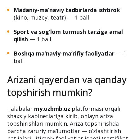
Madaniy-ma’naviy tadbirlarda ishtirok
(kino, muzey, teatr) — 1 ball
Sport va sog‘lom turmush tarziga amal
qilish
— 1 ball
Boshqa ma’naviy-ma’rifiy faoliyatlar
— 1
ball
Arizani qayerdan va qanday
topshirish mumkin?
Talabalar
my.uzbmb.uz
platformasi orqali
shaxsiy kabinetlariga kirib, onlayn ariza
topshirishlari mumkin. Ariza topshirishda
barcha zaruriy ma’lumotlar — o‘zlashtirish
natijalari, ijtimoiy faoliyatlar isboti (sertifikat,