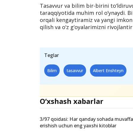
dunyoni qamrab olish mumkin." Bu fi
yutuqlariga yo‘l ko‘rsatuvchi bo‘lib, 
g‘oyalarni amalga oshirishda katta 
Xulosa
Tasavvur va bilim bir-birini to‘ldiruv
taraqqiyotida muhim rol o‘ynaydi. Bi
orqali kengaytiramiz va yangi imkoni
qilish va o‘z g‘oyalarimizni rivojlant
Teglar
Bilim
tasavvur
Albert Enshteyn