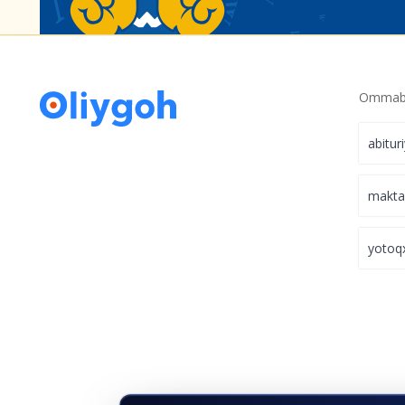
Ommabo
abitur
makt
yotoq