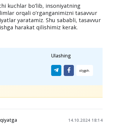
kr insoniyatning kelajakdagi
yosh avlodlarga tasavvur qilish va yangi
yordam beradi.
chi kuchlar bo‘lib, insoniyatning
limlar orqali o‘rganganimizni tasavvur
yatlar yaratamiz. Shu sababli, tasavvur
irishga harakat qilishimiz kerak.
Ulashing