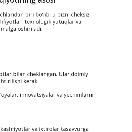
. Bilimlar chegaralangan, lekin
b olish mumkin. Insoniyatning hozirgi
rning tasavvur boyligi hissasi ko‘proq.
n ham ta’kidlagan.
qiyotining asosi
laridan biri bo‘lib, u bizni cheksiz
hfiyotlar, texnologik yutuqlar va
malga oshiriladi.
otlar bilan cheklangan. Ular doimiy
tirilishi kerak.