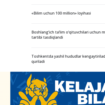
O‘xshash xabarlar
3/97 qoidasi: Har qanday sohada muvaff
erishish uchun eng yaxshi kitoblar
«Bilim uchun 100 million» loyihasi
Boshlang‘ich ta’lim o‘qituvchilari uchun mil
tartibi tasdiqlandi
Toshkentda yashil hududlar kengaytiriladi
quriladi