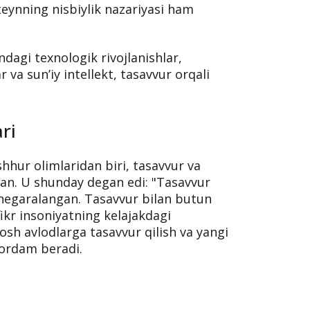
‘oyalar, innovatsiyalar va yechimlarni
ashfiyotlar va ixtirolar tasavvurga
eynning nisbiylik nazariyasi ham
agi texnologik rivojlanishlar,
 va sun’iy intellekt, tasavvur orqali
ri
hur olimlaridan biri, tasavvur va
an. U shunday degan edi: "Tasavvur
chegaralangan. Tasavvur bilan butun