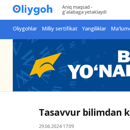
Aniq maqsad -
g'alabaga yetaklaydi
Oliygohlar
Milliy sertifikat
Yangiliklar
Ma'lum
Tasavvur bilimdan 
29.06.2024 17:09