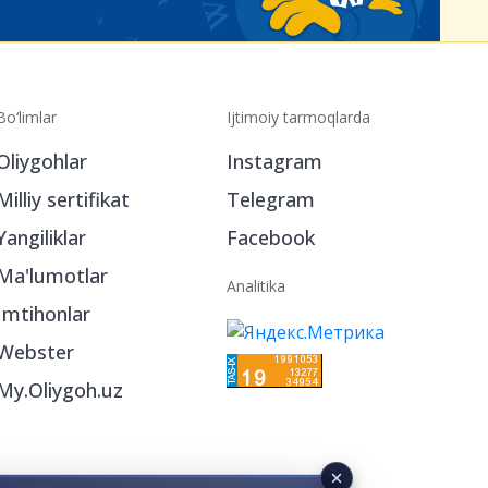
Bo‘limlar
Ijtimoiy tarmoqlarda
Oliygohlar
Instagram
Milliy sertifikat
Telegram
Yangiliklar
Facebook
Ma'lumotlar
Analitika
Imtihonlar