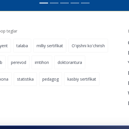
p teglar
iyent
talaba
milliy sertifikat
O'qishni ko'chirish
ab
perevod
imtihon
doktorantura
xona
statistika
pedagog
kasbiy sertifikat