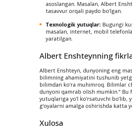
Tasavvur esa cheksizdir. U yangi g
yaratishda yordam beradi.
Tasavvur orqali yutuqlar:
Ilmiy kashfiyotlar:
Ko‘plab buyuk k
asoslangan. Masalan, Albert Ensht
tasavvur orqali paydo bo‘lgan.
Texnologik yutuqlar:
Bugungi kund
masalan, internet, mobil telefonlar
yaratilgan.
Albert Enshteynning fikrla
Albert Enshteyn, dunyoning eng mash
bilimning ahamiyatini tushunib yetg
bilimdan ko‘ra muhimroq. Bilimlar 