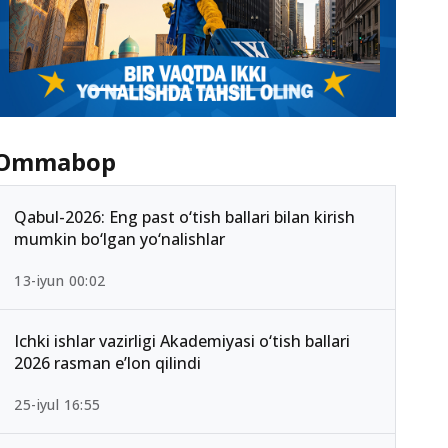
Ommabop
Qabul-2026: Eng past o‘tish ballari bilan kirish
mumkin bo‘lgan yo‘nalishlar
13-iyun 00:02
Ichki ishlar vazirligi Akademiyasi o‘tish ballari
2026 rasman e’lon qilindi
25-iyul 16:55