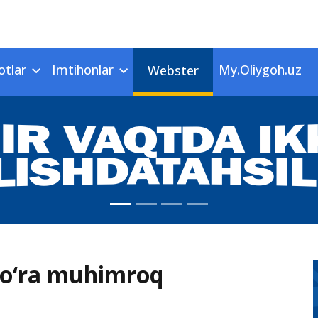
otlar
Imtihonlar
My.Oliygoh.uz
Webster
ko‘ra muhimroq