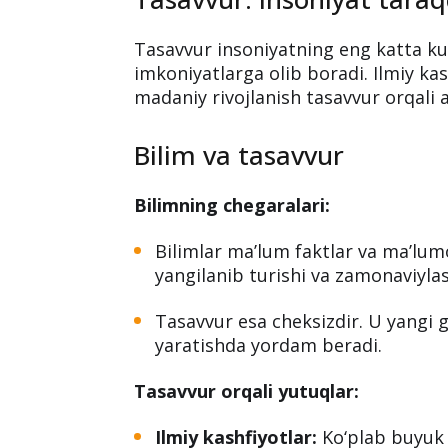
Tasavvur bilimdan ko‘ra muhimroqdir
tasavvur bilan butun dunyoni qamra
taraqqiyotida bilimdan ko‘ra ajdodla
Bu fikrni buyuk olim Albert Enshtey
Tasavvur: Insoniyat taraq
Tasavvur insoniyatning eng katta kuch
imkoniyatlarga olib boradi. Ilmiy kas
madaniy rivojlanish tasavvur orqali a
Bilim va tasavvur
Bilimning chegaralari:
Bilimlar ma’lum faktlar va ma’lum
yangilanib turishi va zamonaviylash